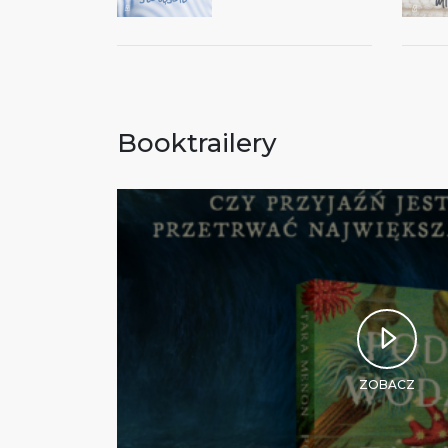
Booktrailery
ZOBACZ