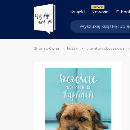
-40% 💙
Książki
Nowości
E-boo
Strona główna
Książki
Literatura obyczajowa