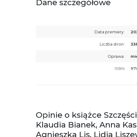
Dane szczegółowe
Data premiery:
20
Liczba stron:
33
Oprawa:
mi
ISBN
97
SKU:
K8
Producent / Osoby odpowiedzialne za
Wy
zgodność produktu z przepisami:
ul.
61
Po
Opinie o książce Szczęści
ko
+4
Klaudia Bianek, Anna Kas
Ostrzeżenia oraz informacje dotyczące
Za
Agnieszka Lis, Lidia Lisz
bezpieczeństwa: