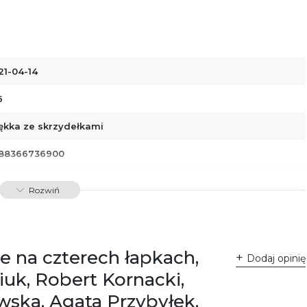
21-04-14
6
ękka ze skrzydełkami
88366736900
00024
Rozwiń
dawnictwo Poznańskie Sp. z o.o.
 Fredry 8
-701 Poznań
lska
e na czterech łapkach,
ntakt@wydajenamsie.pl
Dodaj opinię
8 61 623 38 38
iuk, Robert Kornacki,
łącznik PDF
ewska, Agata Przybyłek,