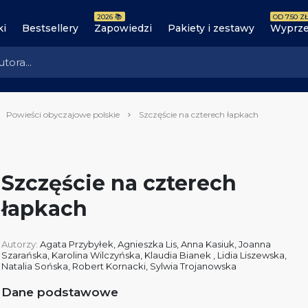
2026 📚
OD 7.50 ZŁ
ki
Bestsellery
Zapowiedzi
Pakiety i zestawy
Wyprze
Powieści obyczajowe polskie
Szczęście na czterech łapkach
Szczęście na czterech
łapkach
Autorzy:
Agata Przybyłek
,
Agnieszka Lis
,
Anna Kasiuk
,
Joanna
Szarańska
,
Karolina Wilczyńska
,
Klaudia Bianek
,
Lidia Liszewska
,
Natalia Sońska
,
Robert Kornacki
,
Sylwia Trojanowska
Dane podstawowe