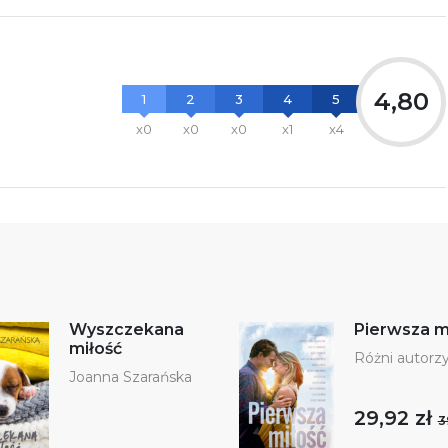
4,80
1
2
3
4
5
x0
x0
x0
x1
x4
Wyszczekana
Pierwsza m
miłość
Różni autorz
Joanna Szarańska
29,92 zł
3