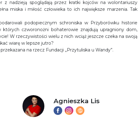
r z nadzieją spoglądają przez kratki kojców na wolontariuszy
ełna miska i miłość człowieka to ich największe marzenia. Tak
podarowali podopiecznym schroniska w Przyborówku historie
 w których czworonożni bohaterowie znajdują upragniony dom,
życie! W rzeczywistości wielu z nich wciąż jeszcze czeka na swoją
ać wiarę w lepsze jutro?
 przekazana na rzecz Fundacji „Przytuliska u Wandy”.
Agnieszka Lis