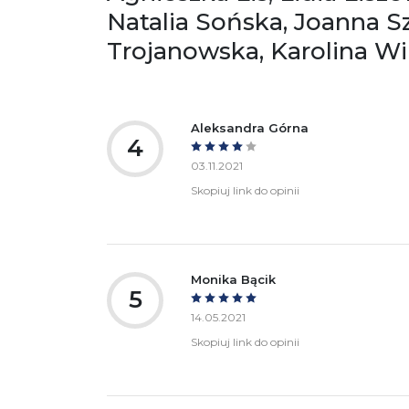
Natalia Sońska, Joanna S
Trojanowska, Karolina Wi
Aleksandra Górna
4
03.11.2021
Skopiuj link do opinii
Monika Bącik
5
14.05.2021
Skopiuj link do opinii