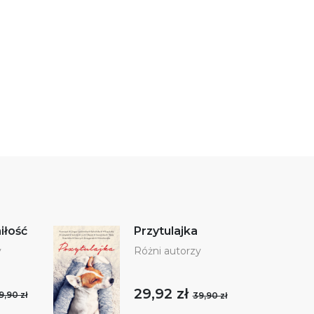
iłość
Przytulajka
y
Różni autorzy
29,92 zł
9,90 zł
39,90 zł