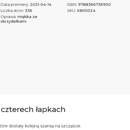
Data premiery:
2021-04-14
ISBN:
9788366736900
Liczba stron:
336
SKU:
K800024
Oprawa:
miękka ze
skrzydełkami
a czterech łapkach
óre dostały kolejną szansę na szczęście.