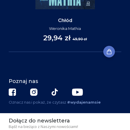
Chłód
Weronika Mathia
29,94 zł
49,90 zł
Poznaj nas
Oznacz nas i pokaż, że czytasz
#wydajenamsie
Dołącz do newslettera
Bądź na bieżąco z Naszymi nowościami!