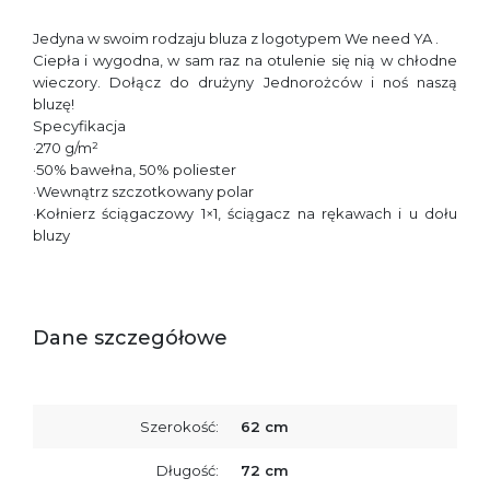
Jedyna w swoim rodzaju bluza z logotypem We need YA .
Ciepła i wygodna, w sam raz na otulenie się nią w chłodne
wieczory. Dołącz do drużyny Jednorożców i noś naszą
bluzę!
Specyfikacja
·270 g/m²
·50% bawełna, 50% poliester
·Wewnątrz szczotkowany polar
·Kołnierz ściągaczowy 1×1, ściągacz na rękawach i u dołu
bluzy
Dane szczegółowe
Szerokość:
62 cm
Długość:
72 cm