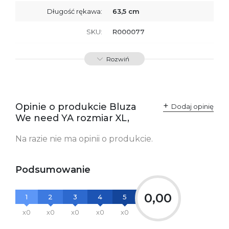
Długość rękawa:
63,5 cm
SKU:
R000077
Producent / Osoby
Wydawnictwo Poznańskie
Rozwiń
odpowiedzialne za
Sp. z o.o.
zgodność produktu z
ul. Fredry 8
przepisami:
61-701 Poznań
Polska
kontakt@wydajenamsie.pl
+48 61 623 38 38
Opinie o produkcie Bluza
Dodaj opinię
We need YA rozmiar XL,
Ostrzeżenia oraz
Załącznik PDF
informacje dotyczące
Na razie nie ma opinii o produkcie.
bezpieczeństwa:
Podsumowanie
0,00
1
2
3
4
5
x0
x0
x0
x0
x0