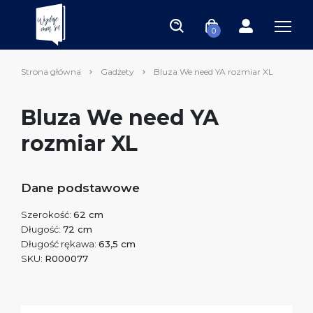
0
Strona główna
Gadżety
Bluza We need YA rozmiar XL
Bluza We need YA
rozmiar XL
Dane podstawowe
Szerokość:
62 cm
Długość:
72 cm
Długość rękawa:
63,5 cm
SKU:
R000077