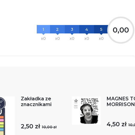
0,00
1
2
3
4
5
x0
x0
x0
x0
x0
Zakładka ze
MAGNES T
znacznikami
MORRISON
4,50 zł
2,50 zł
10,
10,00 zł