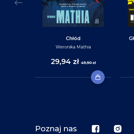
Chłód
Gł
Weronika Mathia
29,94 zł
,90 zł
49,90 zł
Poznaj nas