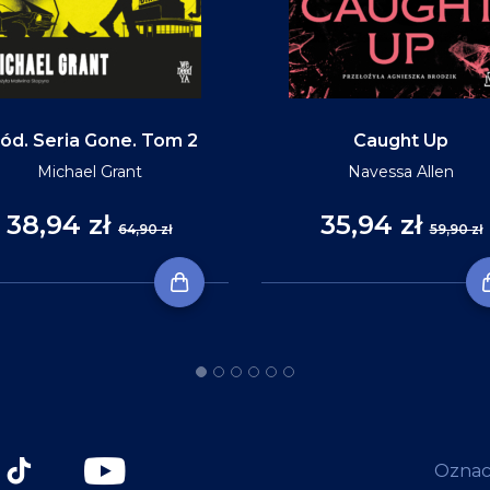
ód. Seria Gone. Tom 2
Caught Up
Michael Grant
Navessa Allen
38,94 zł
35,94 zł
64,90 zł
59,90 zł
Oznacz