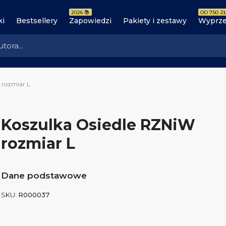
2026 📚
OD 7.50 ZŁ
ki
Bestsellery
Zapowiedzi
Pakiety i zestawy
Wyprze
 rozmiar L
Koszulka Osiedle RZNiW
rozmiar L
Dane podstawowe
SKU:
R000037