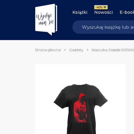
-40% 💙
Książki
Nowości
E-boo
Strona główna
Gadżety
Koszulka Osiedle RZNiW