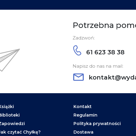
Potrzebna pom
Zadzwoń:
61 623 38 38
Napisz do nas na mail:
kontakt@wyda
Książki
Kontakt
Biblioteki
Regulamin
Zapowiedzi
Polityka prywatności
Jak czytać Chyłkę?
Dostawa