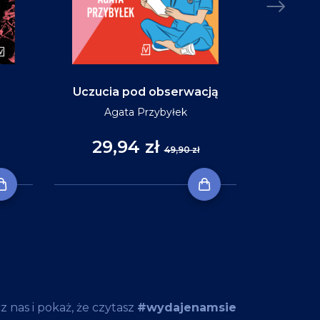
Uczucia pod obserwacją
Niebo w ko
Agata Przybyłek
29,94 zł
35
49,90 zł
 nas i pokaż, że czytasz
#wydajenamsie