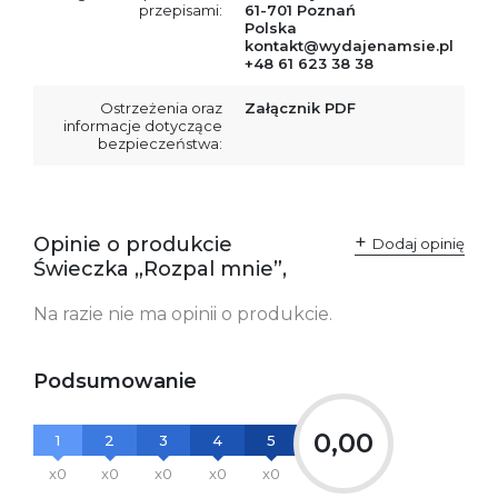
przepisami:
61-701 Poznań
Polska
kontakt@wydajenamsie.pl
+48 61 623 38 38
Ostrzeżenia oraz
Załącznik PDF
informacje dotyczące
bezpieczeństwa:
Opinie o produkcie
Dodaj opinię
Świeczka „Rozpal mnie”,
Na razie nie ma opinii o produkcie.
Podsumowanie
0,00
1
2
3
4
5
x0
x0
x0
x0
x0