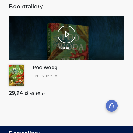
Booktrailery
ZOBACZ
Pod wodą
Tara K. Menon
29,94 zł
49,90 zł