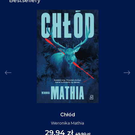
Bestsellery
Chłód
Weronika Mathia
29,94 zł
49,90 zł