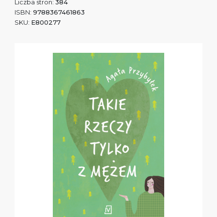
Liczba stron:
384
ISBN:
9788367461863
SKU:
E800277