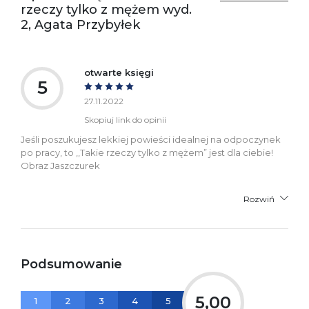
kontakt@wydajenamsie.pl
rzeczy tylko z mężem wyd.
+48 61 623 38 38
2, Agata Przybyłek
Ostrzeżenia oraz
Załącznik PDF
informacje dotyczące
bezpieczeństwa:
otwarte księgi
5
27.11.2022
Skopiuj link do opinii
Jeśli poszukujesz lekkiej powieści idealnej na odpoczynek
po pracy, to ,,Takie rzeczy tylko z mężem” jest dla ciebie!
Obraz Jaszczurek
Rozwiń
Podsumowanie
5,00
1
2
3
4
5