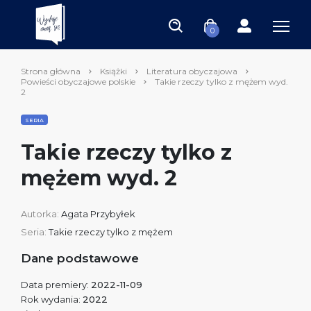
0
Strona główna
Książki
Literatura obyczajowa
Powieści obyczajowe polskie
Takie rzeczy tylko z mężem wyd.
2
SERIA
Takie rzeczy tylko z
mężem wyd. 2
Autorka:
Agata Przybyłek
Seria:
Takie rzeczy tylko z mężem
Dane podstawowe
Data premiery:
2022-11-09
Rok wydania:
2022