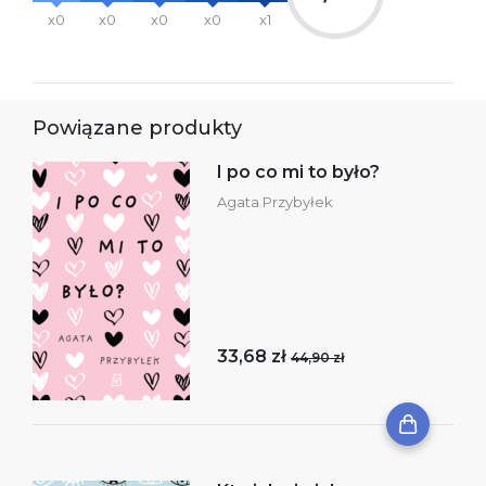
x0
x0
x0
x0
x1
Powiązane produkty
I po co mi to było?
Agata Przybyłek
33,68 zł
44,90 zł