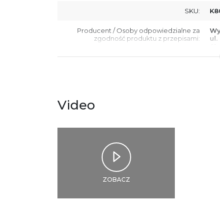
SKU:
K8
Producent / Osoby odpowiedzialne za
Wy
zgodność produktu z przepisami:
ul.
61
Po
ko
+4
Ostrzeżenia oraz informacje dotyczące
Za
bezpieczeństwa:
Video
ZOBACZ