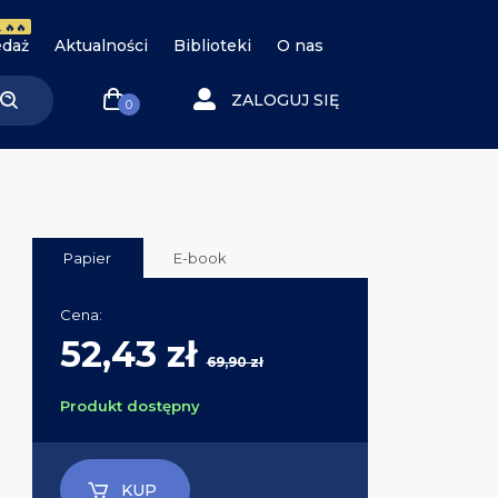
 🔥🔥
daż
Aktualności
Biblioteki
O nas
ZALOGUJ SIĘ
0
Papier
E-book
Cena:
52,43 zł
69,90 zł
Produkt dostępny
KUP