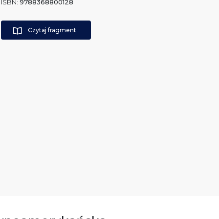
ISBN:
9788368800128
Czytaj fragment