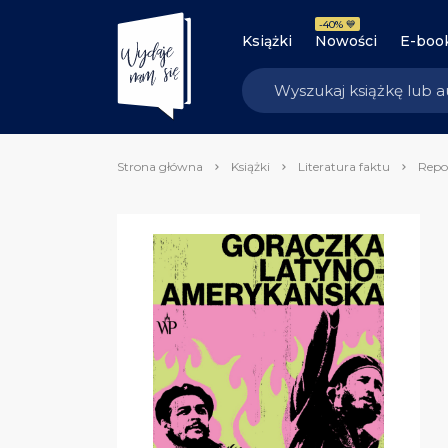
-40% 💙
Książki
Nowości
E-boo
Strona główna
Książki
Literatura faktu
Repo