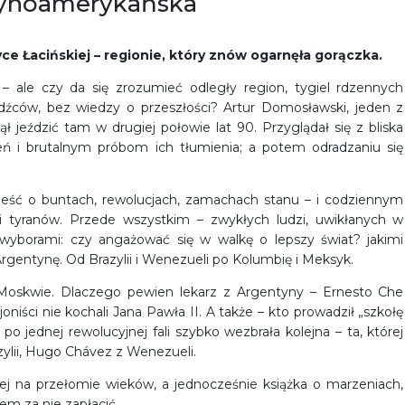
atynoamerykańska
 Łacińskiej – regionie, który znów ogarnęła gorączka.
– ale czy da się zrozumieć odległy region, tygiel rdzennych
źców, bez wiedzy o przeszłości? Artur Domosławski, jeden z
ął jeździć tam w drugiej połowie lat 90. Przyglądał się z bliska
eń i brutalnym próbom ich tłumienia; a potem odradzaniu się
ieść o buntach, rewolucjach, zamachach stanu – i codziennym
 i tyranów. Przede wszystkim – zwykłych ludzi, uwikłanych w
i wyborami: czy angażować się w walkę o lepszy świat? jakimi
gentynę. Od Brazylii i Wenezueli po Kolumbię i Meksyk.
u Moskwie. Dlaczego pewien lekarz z Argentyny – Ernesto Che
oniści nie kochali Jana Pawła II. A także – kto prowadził „szkołę
po jednej rewolucyjnej fali szybko wezbrała kolejna – ta, której
zylii, Hugo Chávez z Wenezueli.
ej na przełomie wieków, a jednocześnie książka o marzeniach,
sem za nie zapłacić.