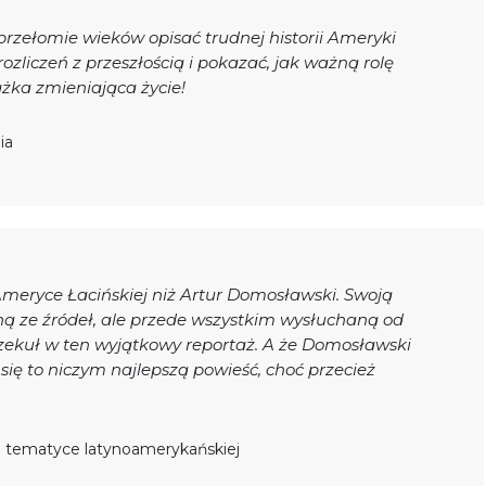
 przełomie wieków opisać trudnej historii Ameryki
zliczeń z przeszłością i pokazać, jak ważną rolę
ążka zmieniająca życie!
ia
meryce Łacińskiej niż Artur Domosławski. Swoją
ną ze źródeł, ale przede wszystkim wysłuchaną od
zekuł w ten wyjątkowy reportaż. A że Domosławski
a się to niczym najlepszą powieść, choć przecież
 o tematyce latynoamerykańskiej