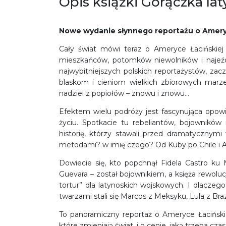
Opis książki Gorączka l
Nowe wydanie słynnego reportażu o Ameryce
Cały świat mówi teraz o Ameryce Łacińskiej 
mieszkańców, potomków niewolników i najeźd
najwybitniejszych polskich reportażystów, zacz
blaskom i cieniom wielkich zbiorowych marz
nadziei z popiołów – znowu i znowu…
Efektem wielu podróży jest fascynująca opow
życiu. Spotkacie tu rebeliantów, bojowników
historię, którzy stawali przed dramatycznym
metodami? w imię czego? Od Kuby po Chile i Ar
Dowiecie się, kto popchnął Fidela Castro k
Guevara – został bojownikiem, a księża rewolucj
tortur” dla latynoskich wojskowych. I dlaczego 
twarzami stali się Marcos z Meksyku, Lula z Bra
To panoramiczny reportaż o Ameryce Łaciński
które zmieniają świat, i o cenie, jaką trzeba cza