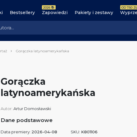
2026 📚
OD 7.50 ZŁ
ki
Bestsellery
Zapowiedzi
Pakiety i zestawy
Wyprze
rtaż
Gorączka latynoamerykańska
Gorączka
latynoamerykańska
Autor:
Artur Domosławski
Dane podstawowe
Data premiery:
2026-04-08
SKU:
K801106