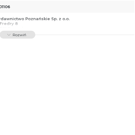
01106
dawnictwo Poznańskie Sp. z o.o.
 Fredry 8
-701 Poznań
lska
Rozwiń
ntakt@wydajenamsie.pl
8 61 623 38 38
łącznik PDF