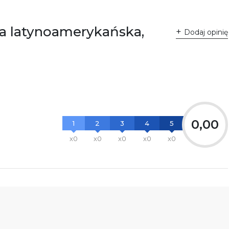
ka latynoamerykańska,
Dodaj opinię
0,00
1
2
3
4
5
x0
x0
x0
x0
x0