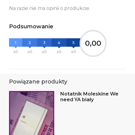
Na razie nie ma opinii o produkcie.
Podsumowanie
0,00
1
2
3
4
5
x0
x0
x0
x0
x0
Powiązane produkty
Notatnik Moleskine We
need YA biały