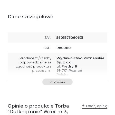
Dane szczegółowe
EAN
5905575060631
SKU:
R800110
Producent / Osoby
Wydawnictwo Poznańskie
odpowiedzialne za
Sp. z o.o.
zgodność produktu z
ul. Fredry 8
przepisami:
61-701 Poznań
Polska
kontakt@wydajenamsie.pl
Rozwiń
+48 61 623 38 38
Ostrzeżenia oraz
Załącznik PDF
informacje dotyczące
bezpieczeństwa:
Opinie o produkcie Torba
Dodaj opinię
"Dotknij mnie" Wzór nr 3,