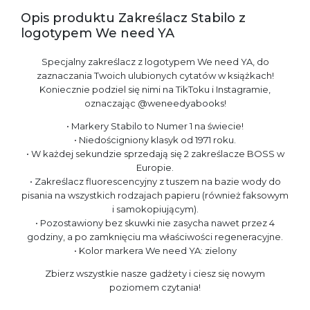
Opis produktu Zakreślacz Stabilo z
logotypem We need YA
Specjalny zakreślacz z logotypem We need YA, do
zaznaczania Twoich ulubionych cytatów w książkach!
Koniecznie podziel się nimi na TikToku i Instagramie,
oznaczając @weneedyabooks!
• Markery Stabilo to Numer 1 na świecie!
• Niedościgniony klasyk od 1971 roku.
• W każdej sekundzie sprzedają się 2 zakreślacze BOSS w
Europie.
• Zakreślacz fluorescencyjny z tuszem na bazie wody do
pisania na wszystkich rodzajach papieru (również faksowym
i samokopiującym).
• Pozostawiony bez skuwki nie zasycha nawet przez 4
godziny, a po zamknięciu ma właściwości regeneracyjne.
• Kolor markera We need YA: zielony
Zbierz wszystkie nasze gadżety i ciesz się nowym
poziomem czytania!