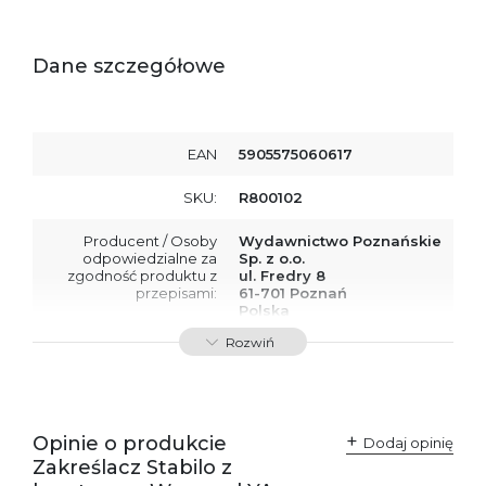
Dane szczegółowe
EAN
5905575060617
SKU:
R800102
Producent / Osoby
Wydawnictwo Poznańskie
odpowiedzialne za
Sp. z o.o.
zgodność produktu z
ul. Fredry 8
przepisami:
61-701 Poznań
Polska
kontakt@wydajenamsie.pl
Rozwiń
+48 61 623 38 38
Ostrzeżenia oraz
Załącznik PDF
informacje dotyczące
bezpieczeństwa:
Opinie o produkcie
Dodaj opinię
Zakreślacz Stabilo z