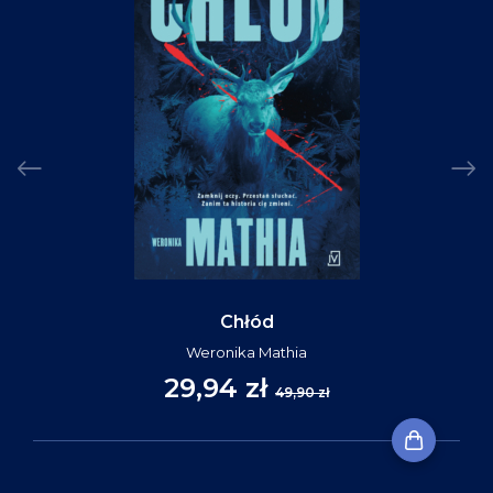
Chłód
Weronika Mathia
29,94 zł
49,90 zł