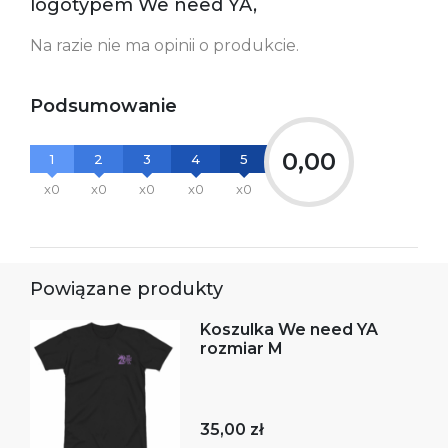
logotypem We need YA,
Na razie nie ma opinii o produkcie.
Podsumowanie
0,00
1
2
3
4
5
x0
x0
x0
x0
x0
Powiązane produkty
Koszulka We need YA
rozmiar M
35,00 zł