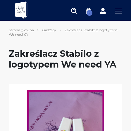
0
Strona główna
Gadżety
Zakreślacz Stabilo z logotypem
We need YA
Zakreślacz Stabilo z
logotypem We need YA