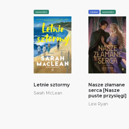
NOWOŚCI
SERIA
NOWOŚCI
Letnie sztormy
Nasze złamane
serca [Nasze
Sarah McLean
puste przysięgi]
Lexi Ryan