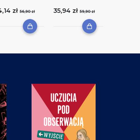
4,14 zł
35,94 zł
56,90 zł
59,90 zł