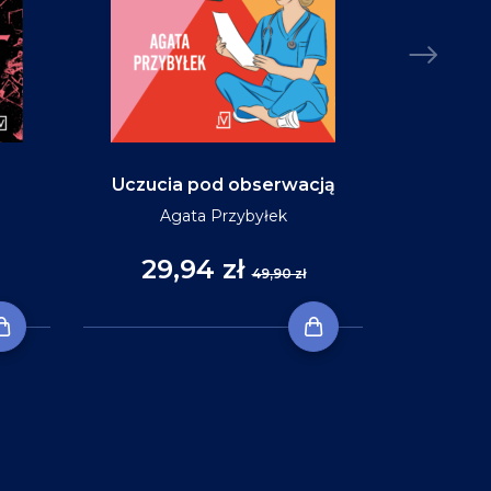
Uczucia pod obserwacją
Niebo w ko
Agata Przybyłek
29,94 zł
35
49,90 zł