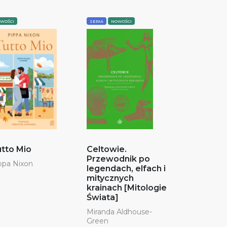
WOŚCI
SERIA
NOWOŚCI
tto Mio
Celtowie.
Przewodnik po
ppa Nixon
legendach, elfach i
mitycznych
krainach [Mitologie
Świata]
Miranda Aldhouse-
Green