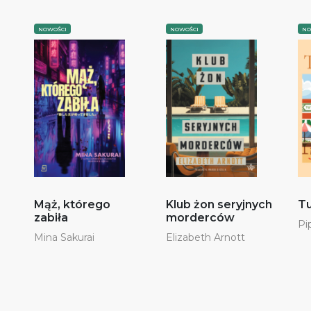
NOWOŚCI
NOWOŚCI
NO
Mąż, którego
Klub żon seryjnych
Tu
zabiła
morderców
Pi
Mina Sakurai
Elizabeth Arnott