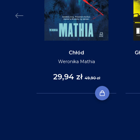
Chłód
Gł
Weronika Mathia
29,94 zł
,90 zł
49,90 zł