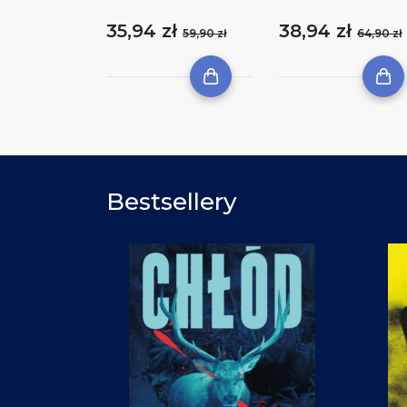
35,94 zł
38,94 zł
59,90 zł
64,90 zł
Bestsellery