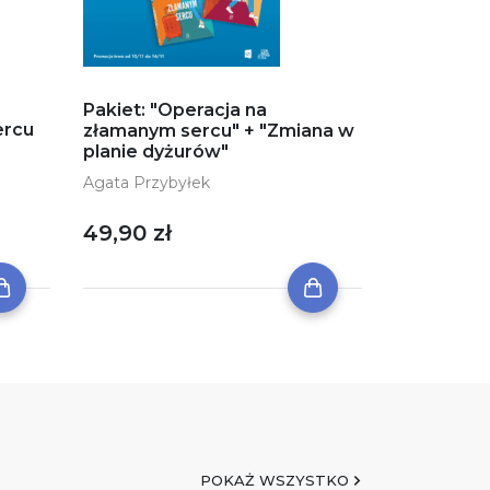
Pakiet: "Operacja na
ercu
złamanym sercu" + "Zmiana w
planie dyżurów"
Agata Przybyłek
49,90 zł
POKAŻ WSZYSTKO