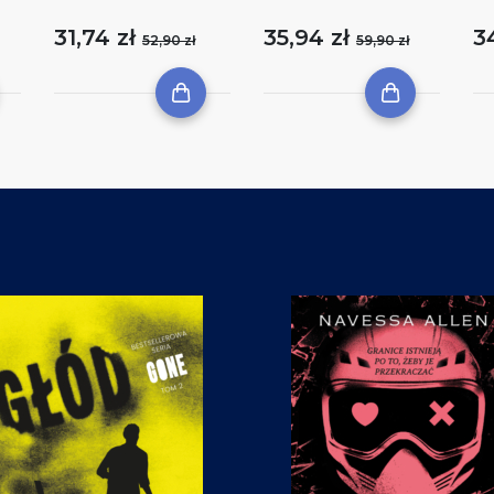
31,74 zł
35,94 zł
3
52,90 zł
59,90 zł