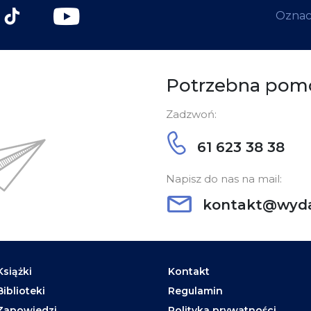
Oznacz
Potrzebna pom
Zadzwoń:
61 623 38 38
Napisz do nas na mail:
kontakt@wyda
Książki
Kontakt
Biblioteki
Regulamin
Zapowiedzi
Polityka prywatności