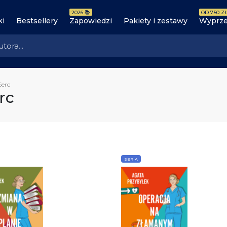
2026 📚
OD 7.50 ZŁ
ki
Bestsellery
Zapowiedzi
Pakiety i zestawy
Wyprze
Serc
rc
SERIA