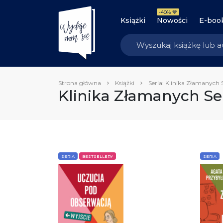
-40% 💙
Książki
Nowości
E-boo
Strona główna
Książki
Seria: Klinika Złamanych 
Klinika Złamanych Se
SERIA
BESTSELLERY
SERIA