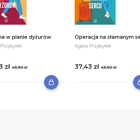
a w planie dyżurów
Operacja na złamanym s
 Przybyłek
Agata Przybyłek
3 zł
37,43 zł
49,90 zł
49,90 zł