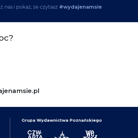
 nas i pokaż, że czytasz
#wydajenamsie
oc?
jenamsie.pl
Grupa Wydawnictwa Poznańskiego