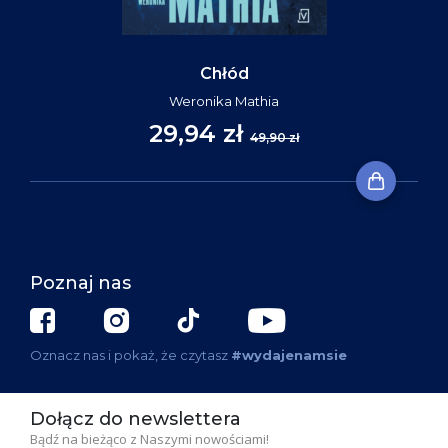
Chłód
Weronika Mathia
29,94 zł
49,90 zł
Poznaj nas
Oznacz nas i pokaż, że czytasz
#wydajenamsie
Dołącz do newslettera
Bądź na bieżąco z Naszymi nowościami!