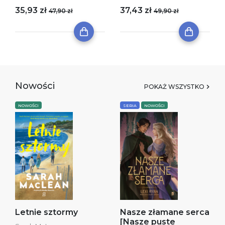
35,93 zł
37,43 zł
47,90 zł
49,90 zł
Nowości
POKAŻ WSZYSTKO
NOWOŚCI
SERIA
NOWOŚCI
Letnie sztormy
Nasze złamane serca
[Nasze puste