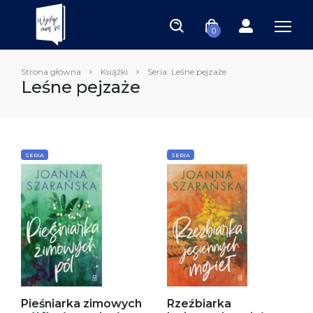
0
Strona główna
Książki
Seria: Leśne pejzaże
Leśne pejzaże
SERIA
SERIA
Pieśniarka zimowych
Rzeźbiarka