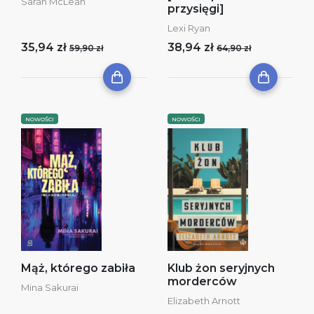
Sarah McLean
przysięgi]
Lexi Ryan
35,94 zł
38,94 zł
59,90 zł
64,90 zł
NOWOŚCI
NOWOŚCI
Mąż, którego zabiła
Klub żon seryjnych
morderców
Mina Sakurai
Elizabeth Arnott