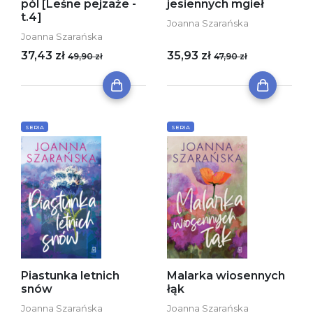
pól [Leśne pejzaże -
jesiennych mgieł
t.4]
Joanna Szarańska
Joanna Szarańska
37,43 zł
35,93 zł
49,90 zł
47,90 zł
SERIA
SERIA
Piastunka letnich
Malarka wiosennych
snów
łąk
Joanna Szarańska
Joanna Szarańska