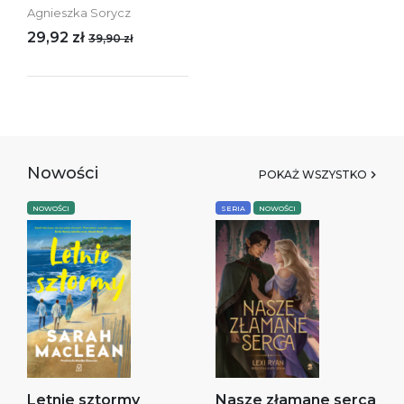
Agnieszka Sorycz
29,92 zł
39,90 zł
Nowości
POKAŻ WSZYSTKO
NOWOŚCI
SERIA
NOWOŚCI
Letnie sztormy
Nasze złamane serca