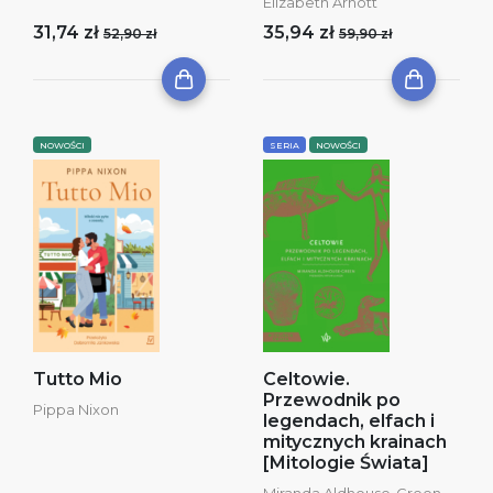
Elizabeth Arnott
31,74 zł
35,94 zł
52,90 zł
59,90 zł
NOWOŚCI
SERIA
NOWOŚCI
Tutto Mio
Celtowie.
Przewodnik po
Pippa Nixon
legendach, elfach i
mitycznych krainach
[Mitologie Świata]