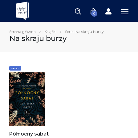
0
Strona główna
Książki
Seria: Na skraju burzy
Na skraju burzy
SERIA
Północny sabat