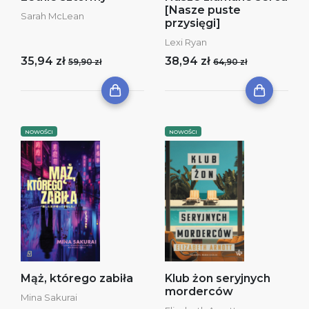
[Nasze puste
Sarah McLean
przysięgi]
Lexi Ryan
35,94 zł
38,94 zł
59,90 zł
64,90 zł
NOWOŚCI
NOWOŚCI
Mąż, którego zabiła
Klub żon seryjnych
morderców
Mina Sakurai