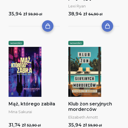
Lexi Ryan
35,94 zł
38,94 zł
59,90 zł
64,90 zł
NOWOŚCI
NOWOŚCI
Mąż, którego zabiła
Klub żon seryjnych
morderców
Mina Sakurai
Elizabeth Arnott
31,74 zł
35,94 zł
52,90 zł
59,90 zł