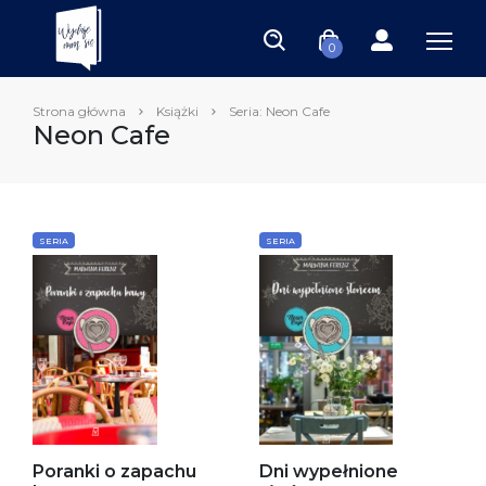
0
Strona główna
Książki
Seria: Neon Cafe
Neon Cafe
SERIA
SERIA
Poranki o zapachu
Dni wypełnione