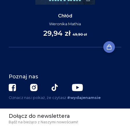
Chłód
Weronika Mathia
29,94 zł
49,90 zł
Poznaj nas
Oznacz nas i pokaż, że czytasz
#wydajenamsie
Dołącz do newslettera
Bądź na bieżąco z Naszymi nowościami!