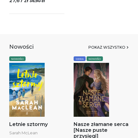
27,67 zł
36,90 zł
Nowości
POKAŻ WSZYSTKO
NOWOŚCI
SERIA
NOWOŚCI
Letnie sztormy
Nasze złamane serca
[Nasze puste
Sarah McLean
przysięgi]