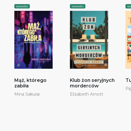
NOWOŚCI
NOWOŚCI
NO
Mąż, którego
Klub żon seryjnych
Tu
zabiła
morderców
Pi
Mina Sakurai
Elizabeth Arnott