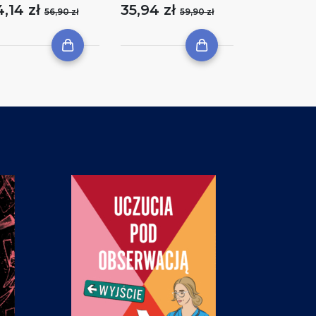
4,14 zł
35,94 zł
56,90 zł
59,90 zł