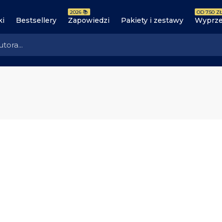
2026 📚
OD 7.50 ZŁ
ki
Bestsellery
Zapowiedzi
Pakiety i zestawy
Wyprze