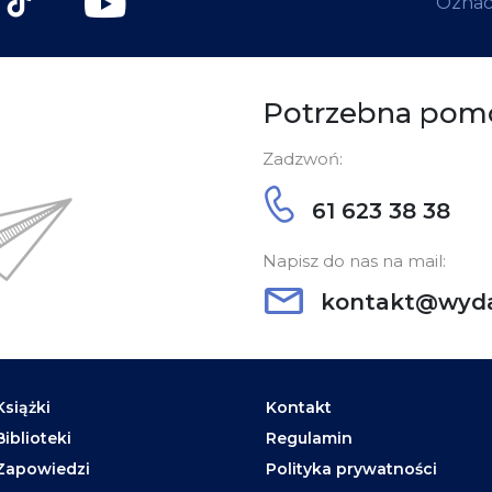
Oznacz
Potrzebna pom
Zadzwoń:
61 623 38 38
Napisz do nas na mail:
kontakt@wyda
Książki
Kontakt
Biblioteki
Regulamin
Zapowiedzi
Polityka prywatności