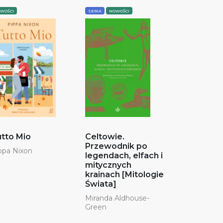
WOŚCI
SERIA
NOWOŚCI
tto Mio
Celtowie.
Przewodnik po
ppa Nixon
legendach, elfach i
mitycznych
krainach [Mitologie
Świata]
Miranda Aldhouse-
Green