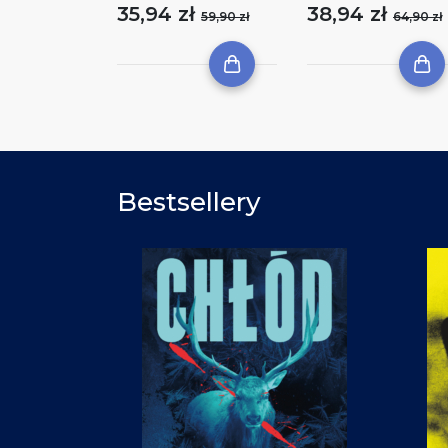
35,94 zł
38,94 zł
59,90 zł
64,90 zł
Bestsellery