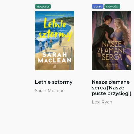
NOWOŚCI
SERIA
NOWOŚCI
Letnie sztormy
Nasze złamane
serca [Nasze
Sarah McLean
puste przysięgi]
Lexi Ryan