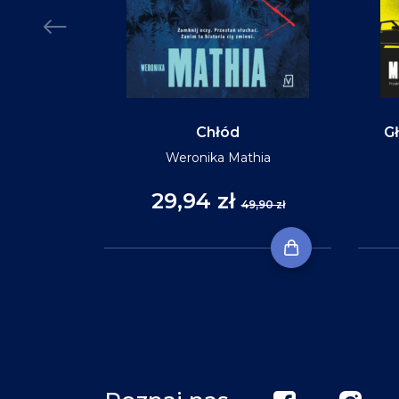
Chłód
Gł
Weronika Mathia
29,94 zł
,90 zł
49,90 zł