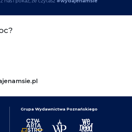
 nas i pokaż, że czytasz
#wydajenamsie
oc?
jenamsie.pl
Grupa Wydawnictwa Poznańskiego