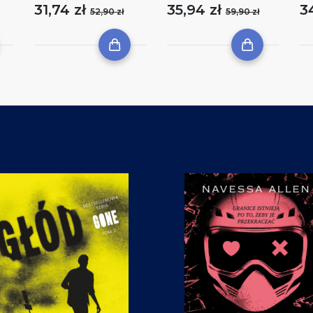
31,74 zł
35,94 zł
3
52,90 zł
59,90 zł