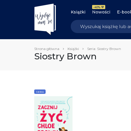
-40% 💙
Książki
Nowości
E-boo
Strona główna
Książki
Seria: Siostry Brown
Siostry Brown
SERIA