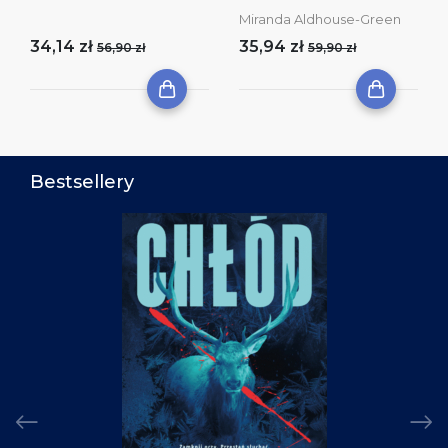
Miranda Aldhouse-Green
34,14 zł
35,94 zł
56,90 zł
59,90 zł
Bestsellery