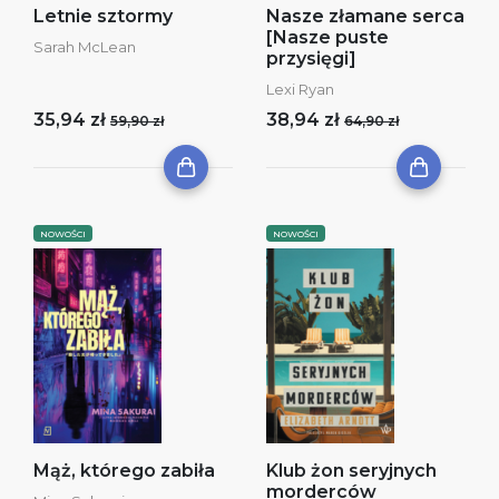
Letnie sztormy
Nasze złamane serca
[Nasze puste
Sarah McLean
przysięgi]
Lexi Ryan
35,94 zł
38,94 zł
59,90 zł
64,90 zł
NOWOŚCI
NOWOŚCI
Mąż, którego zabiła
Klub żon seryjnych
morderców