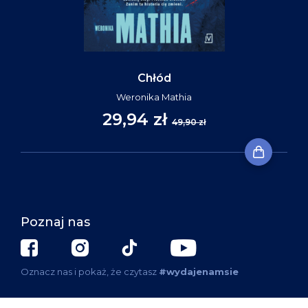
Chłód
Weronika Mathia
29,94 zł
49,90 zł
Poznaj nas
Oznacz nas i pokaż, że czytasz
#wydajenamsie