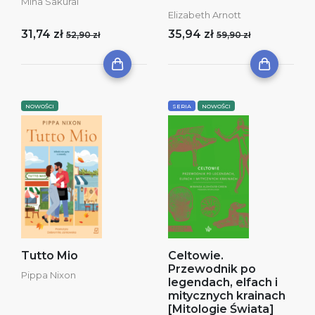
Mina Sakurai
Elizabeth Arnott
31,74 zł
35,94 zł
52,90 zł
59,90 zł
NOWOŚCI
SERIA
NOWOŚCI
Tutto Mio
Celtowie.
Przewodnik po
Pippa Nixon
legendach, elfach i
mitycznych krainach
[Mitologie Świata]