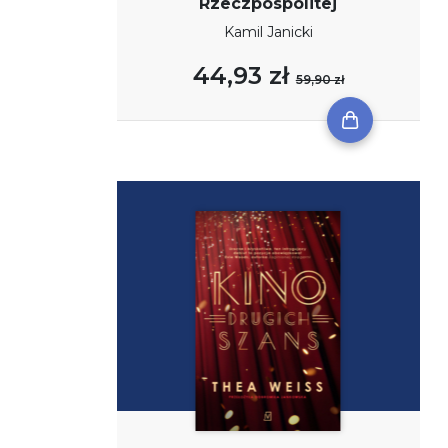
Rzeczpospolitej
Kamil Janicki
44,93 zł
59,90 zł