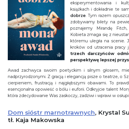
eksperymentowania i kul
książkach i dokładnie te s
dobrze
. Tym razem opuszcz
zdobywamy bilety na pewie
poznajemy Mirandę Fitch, 
Kobieta zmaga się z nieust
któremu uległa na scenie. J
kroków od utracenia pracy 
trzech darczyńców odmie
perspektywę lepszej przys
Awad zachwyca swoim poetyckim i silnym głosem, mies
nadprzyrodzonymi. Z gracją i elegancją pisze o teatrze, o S
cierpieniem, frustracją i najgłębszymi obawami. To prawd
esencjonalna opowieść o bólu i euforii. Odkryjcie talent Mo
która zdecydowanie Was zaskoczy, zadziwi i wprawi w osłupi
Dom sióstr marnotrawnych
, Krystal S
tł. Kaja Makowska