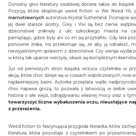
Donośny głos literatury osobliwej dociera także do książe
Pozycją, która eksploruje weird fiction w We Need YA, 
marnotrawnych
autorstwa Krystal Sutherland. Poznajcie siost
jej dwie starsze siostry, Grey i Vivi są bez cienia wątpl
dzieciństwie zniknęły z ulic szkockiego miasta na ca
pamiętając
,
gdzie były ani co im się przytrafiło. Gdy lata póź
ponownie znika, Iris przekonuje się, że aby ją odnaleźć, m
niewyjaśnionym sprawom z dzieciństwa. Czy wersja wydarze
w którą tak uparcie wierzyły, okaże się kompletnym kłams
Już od pierwszych stron książka wrzuca czytelnika w prz
akcję, która choć dzieje się w czasach współczesnych, nosi 
najdawniejszej baśni. Autorka przeplata wątki nadprzyrodz
choć napawa grozą, to pozwala z łatwością w siebie uwier
historia o sile więzi, odnajdywaniu własnej mocy oraz o tym
towarzyszyć liczne wybałuszenia oczu, nieustające nap
z przerażenia.
Weird fiction to fascynująca przygoda literacka, która zachę
literatura, która pozostaje z czytelnikiem po przewróceni