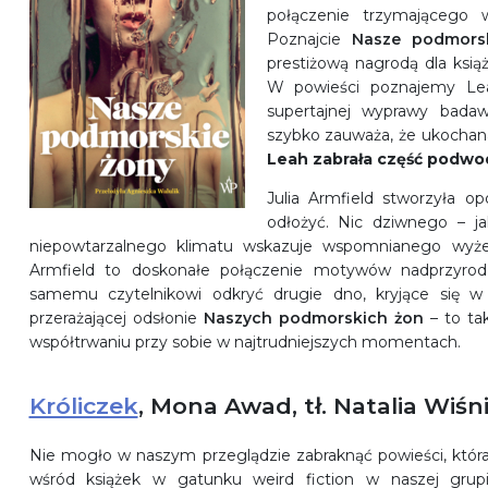
połączenie trzymającego 
Poznajcie
Nasze podmors
prestiżową nagrodą dla ksią
W powieści poznajemy Leah
supertajnej wyprawy badawc
szybko zauważa, że ukochan
Leah zabrała część podwo
Julia Armfield stworzyła op
odłożyć. Nic dziwnego – ja
niepowtarzalnego klimatu wskazuje wspomnianego wyżej 
Armfield to doskonałe połączenie motywów nadprzyrodz
samemu czytelnikowi odkryć drugie dno, kryjące się w te
przerażającej odsłonie
Naszych podmorskich żon
– to tak
współtrwaniu przy sobie w najtrudniejszych momentach.
Króliczek
, Mona Awad, tł. Natalia Wiś
Nie mogło w naszym przeglądzie zabraknąć powieści, któr
wśród książek w gatunku weird fiction w naszej grupi