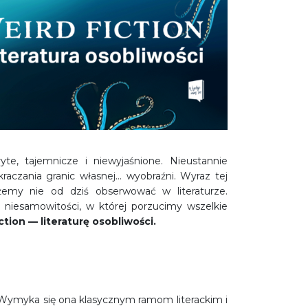
te, tajemnicze i niewyjaśnione. Nieustannie
raczania granic własnej… wyobraźni. Wyraz tej
żemy nie od dziś obserwować w literaturze.
 niesamowitości, w której porzucimy wszelkie
iction
— literaturę osobliwości.
 Wymyka się ona klasycznym ramom literackim i