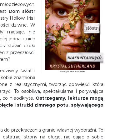
k młodzieżowych.
jest
Dom sióstr
ry Hollow. Iris i
iwości dziwne. W
ły miesiąc, nie
niej jedna z nich
usi stawić czoła
ń z przeszłości,
twem?
edziwny świat i
w sobie znamiona
one z realistycznymi, tworząc opowieść, która
zyć. To osobliwa, spektakularna i porywająca
, co nieodkryte.
Ostrzegamy, lekturze mogą
ięcie i strużki zimnego potu, spływającego
ca do przekraczania granic własnej wyobraźni. To
u ostatniej strony na długo, nie dając o sobie