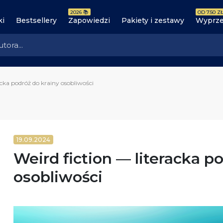
2026 📚
OD 7.50 ZŁ
ki
Bestsellery
Zapowiedzi
Pakiety i zestawy
Wyprze
acka podróż do krainy osobliwości
19.09.2024
Weird fiction — literacka p
osobliwości