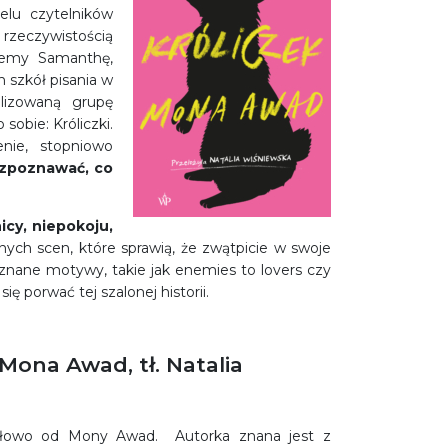
elu czytelników
 rzeczywistością
ajemy Samanthę,
h szkół pisania w
lizowaną grupę
obie: Króliczki.
nie, stopniowo
ozpoznawać, co
cy, niepokoju,
ch scen, które sprawią, że zwątpicie w swoje
e znane motywy, takie jak
enemies to lovers
czy
 się porwać tej szalonej historii.
 Mona Awad, tł. Natalia
słowo od Mony Awad. Autorka znana jest z