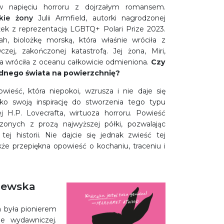
w napięciu horroru z dojrzałym romansem.
kie żony
Julii Armfield, autorki nagrodzonej
żek z reprezentacją LGBTQ+ Polari Prize 2023.
, biolożkę morską, która właśnie wróciła z
zej, zakończonej katastrofą. Jej żona, Miri
,
a wróciła z oceanu całkowicie odmieniona.
Czy
dnego świata na powierzchnię?
owieść, która niepokoi, wzrusza i nie daje się
ko swoją inspirację do stworzenia tego typu
H.P. Lovecrafta, wirtuoza horroru. Powieść
onych z prozą najwyższej półki, pozwalając
j historii. Nie dajcie się jednak zwieść tej
że przepiękna opowieść o kochaniu, traceniu i
niewska
a była pionierem
e wydawniczej.