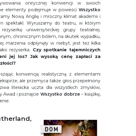
tywowania onirycznej konwencji w swoich
ame elementy podejmuje w powieści
Wszystko
amy Nową Anglię i mroczny klimat akademii i
n spektakl. Wyruszamy do teatru, w którym
reżyserkę uniwersyteckiej grupy teatralnej.
annym, chronicznym bólem, na skutek wypadku,
ej marzenia odpłynęły w niebyt, jest też kilka
jako reżyserka.
Czy spotkanie tajemniczych
ni jej los? Jak wysoką cenę zapłaci za
złości?
zając konwencję realistyczną z elementami
zekspirze, ale przemyca także głos przepełniony
ziwa literacka uczta dla wszystkich zmysłów,
ny Awad i poznajcie
Wszystko dobrze
– książkę,
enie.
utherland,