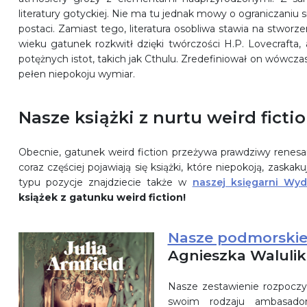
literatury gotyckiej. Nie ma tu jednak mowy o ograniczaniu
postaci. Zamiast tego, literatura osobliwa stawia na stworzen
wieku gatunek rozkwitł dzięki twórczości H.P. Lovecrafta, 
potężnych istot, takich jak Cthulu. Zredefiniował on wówczas 
pełen niepokoju wymiar.
Nasze książki z nurtu weird ficti
Obecnie, gatunek weird fiction przeżywa prawdziwy ren
coraz częściej pojawiają się książki, które niepokoją, zaskak
typu pozycje znajdziecie także w
naszej księgarni Wy
książek z gatunku weird fiction!
Nasze podmorskie
Agnieszka Walulik
Nasze zestawienie rozpoczy
swoim rodzaju ambasador