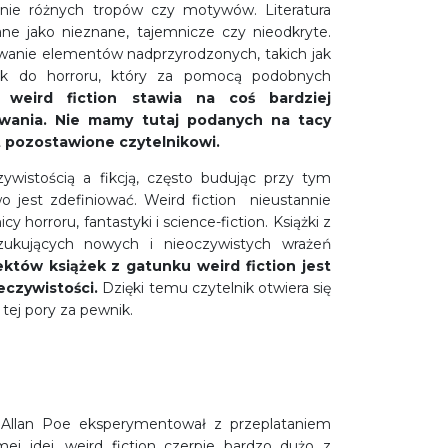
enie różnych tropów czy motywów. Literatura
ne jako nieznane, tajemnicze czy nieodkryte.
wanie elementów nadprzyrodzonych, takich jak
nak do horroru, który za pomocą podobnych
m,
weird fiction stawia na coś bardziej
owania. Nie mamy tutaj podanych na tacy
t pozostawione czytelnikowi.
ywistością a fikcją, często budując przy tym
 jest zdefiniować. Weird fiction nieustannie
horroru, fantastyki i science-fiction. Książki z
zukujących nowych i nieoczywistych wrażeń
któw książek z gatunku weird fiction jest
eczywistości.
Dzięki temu czytelnik otwiera się
tej pory za pewnik.
ar Allan Poe eksperymentował z przeplataniem
j idei, weird fiction czerpie bardzo dużo z