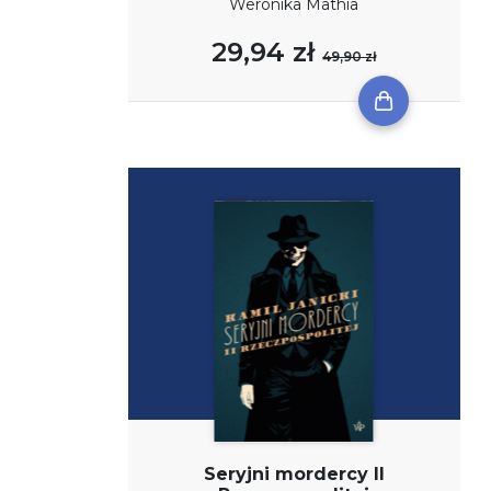
Weronika Mathia
29,94 zł
49,90 zł
Seryjni mordercy II