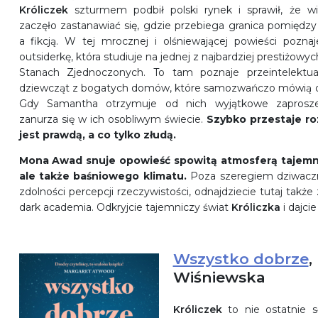
Króliczek
szturmem podbił polski rynek i sprawił, że wi
zaczęło zastanawiać się, gdzie przebiega granica pomiędzy
a fikcją. W tej mrocznej i olśniewającej powieści pozn
outsiderkę, która studiuje na jednej z najbardziej prestiżowyc
Stanach Zjednoczonych. To tam poznaje przeintelektua
dziewcząt z bogatych domów, które samozwańczo mówią o s
Gdy Samantha otrzymuje od nich wyjątkowe zaprosze
zanurza się w ich osobliwym świecie.
Szybko przestaje r
jest prawdą, a co tylko złudą.
Mona Awad snuje opowieść spowitą atmosferą tajemni
ale także baśniowego klimatu.
Poza szeregiem dziwaczny
zdolności percepcji rzeczywistości, odnajdziecie tutaj takż
dark academia
. Odkryjcie tajemniczy świat
Króliczka
i dajcie
Wszystko dobrze
,
Wiśniewska
Króliczek
to nie ostatnie 