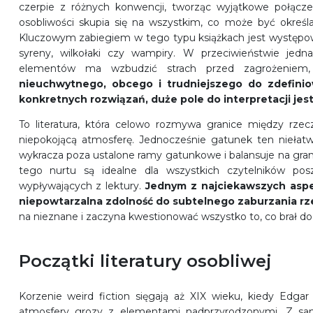
czerpie z różnych konwencji, tworząc wyjątkowe połącz
osobliwości skupia się na wszystkim, co może być określa
Kluczowym zabiegiem w tego typu książkach jest występo
syreny, wilkołaki czy wampiry. W przeciwieństwie jed
elementów ma wzbudzić strach przed zagrożenie
nieuchwytnego, obcego i trudniejszego do zdefini
konkretnych rozwiązań, duże pole do interpretacji jes
To literatura, która celowo rozmywa granice między rzecz
niepokojącą atmosferę. Jednocześnie gatunek ten niełatwo
wykracza poza ustalone ramy gatunkowe i balansuje na granicy 
tego nurtu są idealne dla wszystkich czytelników pos
wypływających z lektury.
Jednym z najciekawszych aspe
niepowtarzalna zdolność do subtelnego zaburzania rz
na nieznane i zaczyna kwestionować wszystko to, co brał do 
Początki literatury osobliwej
Korzenie weird fiction sięgają aż XIX wieku, kiedy Edg
atmosfery grozy z elementami nadprzyrodzonymi. Z same