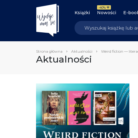
-40% 💙
Książki
Nowości
E-boo
Strona główna
Aktualności
Weird fiction — liter
Aktualności