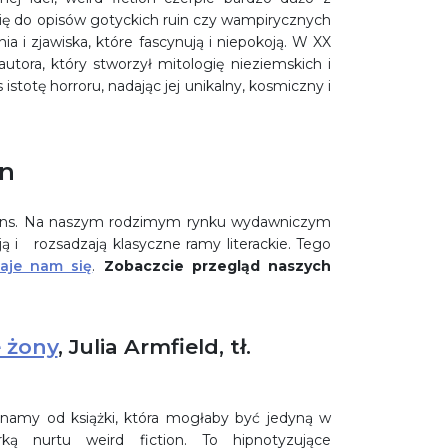
 się do opisów gotyckich ruin czy wampirycznych
ia i zjawiska, które fascynują i niepokoją. W XX
autora, który stworzył mitologię nieziemskich i
istotę horroru, nadając jej unikalny, kosmiczny i
on
esans. Na naszym rodzimym rynku wydawniczym
ują i rozsadzają klasyczne ramy literackie. Tego
daje nam się
.
Zobaczcie przegląd naszych
 żony
, Julia Armfield, tł.
namy od książki, która mogłaby być jedyną w
ką nurtu weird fiction. To hipnotyzujące