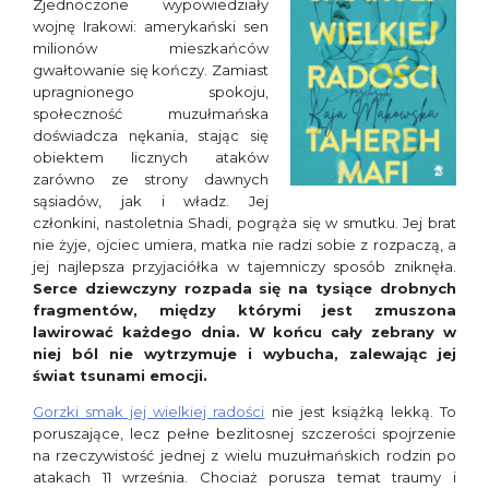
Zjednoczone wypowiedziały
wojnę Irakowi: amerykański sen
milionów mieszkańców
gwałtowanie się kończy.
Zamiast
upragnionego spokoju,
społeczność muzułmańska
doświadcza nękania, stając się
obiektem licznych ataków
zarówno ze strony dawnych
sąsiadów, jak i władz. Jej
członkini, nastoletnia Shadi, pogrąża się w smutku. Jej brat
nie żyje, ojciec umiera, matka nie radzi sobie z rozpaczą, a
jej najlepsza przyjaciółka w tajemniczy sposób zniknęła.
Serce dziewczyny rozpada się na tysiące drobnych
fragmentów, między którymi jest zmuszona
lawirować każdego dnia. W końcu cały zebrany w
niej ból nie wytrzymuje i wybucha, zalewając jej
świat tsunami emocji.
Gorzki smak jej wielkiej radości
nie jest książką lekką. To
poruszające, lecz pełne bezlitosnej szczerości spojrzenie
na rzeczywistość jednej z wielu muzułmańskich rodzin po
atakach 11 września. Chociaż porusza temat traumy i