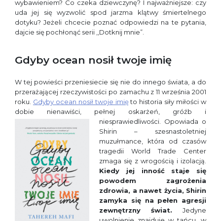
wybawieniem? Co czeka dziewczynę? I najważniejsze: czy
uda jej się wyzwolić spod jarzma klątwy śmiertelnego
dotyku? Jeżeli chcecie poznać odpowiedzi na te pytania,
dajcie się pochłonąć serii ,,Dotknij mnie”.
Gdyby ocean nosił twoje imię
W tej powieści przeniesiecie się nie do innego świata, a do
przerażającej rzeczywistości po zamachu z 11 września 2001
roku.
Gdyby ocean nosił twoje imię
to historia siły miłości w
dobie nienawiści, pełnej oskarżeń, gróźb i
niesprawiedliwości.
Opowiada o
Shirin – szesnastoletniej
muzułmance, która od czasów
tragedii World Trade Center
zmaga się z wrogością i izolacją.
Kiedy jej inność staje się
powodem zagrożenia
zdrowia, a nawet życia, Shirin
zamyka się na pełen agresji
zewnętrzny świat.
Jedyne
uwolnienie znajduje w tańcu, w