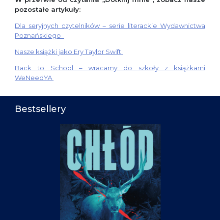
pozostałe artykuły:
Dla seryjnych czytelników – serie literackie Wydawnictwa
Poznańskiego
Nasze książki jako Ery Taylor Swift
Back to School – wracamy do szkoły z książkami
WeNeedYA
Bestsellery