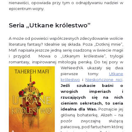
nienawiści, opowiada przy tym o odnajdywaniu nadziei w
epicentrum wojny.
Seria ,,Utkane królestwo”
A może od powieści współczesnych zdecydowanie wolicie
literaturę fantasy? Idealnie się składa. Poza ,,Dotknij mnie”,
Mafi napisała jeszcze jedną serię osadzoną w świecie magii
i przygód.
Mowa o ,,Utkanym królestwie”, trylogii
romantasy, inspirowanej mitologią perską.
Do tej
pory w
WeNeedYA ukazały się dwa
pierwsze tomy:
Utkane
królestwo
i
Nieskończone nici
.
Jeśli szukacie baśni o
wrogich imperiach i
rzucających się na nich
cieniem sekretach, to seria
idealna dla Was.
Poznajcie jej
główną bohaterkę, Alizeh – na
pozór zwyczajną służącą
pałacową, pod fartuchem której