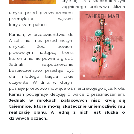
kryje się… szata spadkobierczyni
zaginionego królestwa.
Alizeh
umyka przed przeznaczeniem,
przemykając wąskimi
korytarzami pałacu.
Kamran, w przeciwieństwie do
Alizeh, nie musi przed niczym
umykać. Jest bowiem
prawowitym następcą tronu,
któremu nic nie powinno grozić.
Jednak niespodziewanie
bezpieczeństwo przestaje być
dla młodego księcia takie
oczywiste. W dniu, w którym
poznaje proroctwo mówiące o śmierci swojego ojca, króla,
Kamran podejmuje decyzję o walce z przeznaczeniem.
Jednak w mrokach pałacowych nisz kryją się
tajemnice, które mogą skutecznie uniemożliwić mu
realizację planu. A jedną z nich jest służka o
dziwnych oczach…