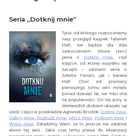
Seria ,,Dotknij mnie”
Tytuł, od którego rozpoczniemy
nasz przegląd książek Tahereh
Mafi, nie będzie dla Was
zaskoczeniem. Mowa rzecz
jasna o
Dotknij mnie
, czyli
książce, od której wszystko się
zaczęło
–
zarówno seria o
Juliette Ferrars, jak i kariera
Mafi.
Choć od premiery
pierwszego tomu serii minęło
ponad dziesięć lat, nie traci ona
na popularności. Do tej pory w
WeNeedYA drukiem ukazało się
sześć części w przekładzie Agnieszki Brodzik:
Dotknij mnie
,
Odkryj mnie
,
Rozbudź mnie
,
Ulecz mnie
,
Poskrom mnie
i
Wyśnij mnie
. Zdradzimy Wam, że to jeszcze nie ostatnie
słowo tej serii… Jakiś czas temu prawa do ekranizacji