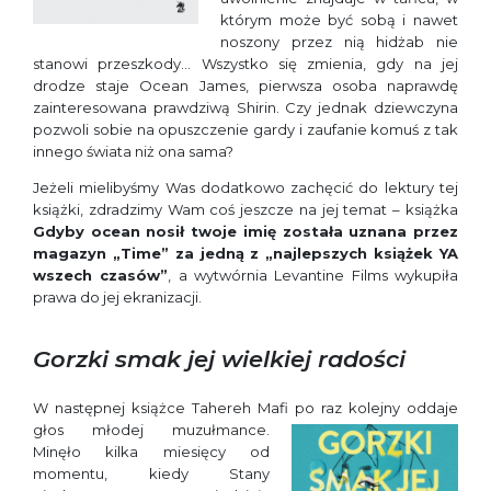
którym może być sobą i nawet
noszony przez nią hidżab nie
stanowi przeszkody… Wszystko się zmienia, gdy na jej
drodze staje Ocean James, pierwsza osoba naprawdę
zainteresowana prawdziwą Shirin. Czy jednak dziewczyna
pozwoli sobie na opuszczenie gardy i zaufanie komuś z tak
innego świata niż ona sama?
Jeżeli mielibyśmy Was dodatkowo zachęcić do lektury tej
książki, zdradzimy Wam coś jeszcze na jej temat
– książka
Gdyby ocean nosił twoje imię
została uznana przez
magazyn „Time” za jedną z „najlepszych książek YA
wszech czasów”
, a wytwórnia Levantine Films wykupiła
prawa do jej ekranizacji.
Gorzki smak jej wielkiej radości
W następnej książce Tahereh Mafi po raz kolejny oddaje
głos młodej muzułmance.
Minęło kilka miesięcy od
momentu, kiedy Stany