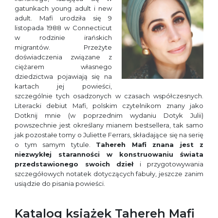
gatunkach young adult i new
adult.
Mafi urodziła się 9
listopada 1988 w Connecticut
w rodzinie irańskich
migrantów. Przeżyte
doświadczenia związane z
ciężarem własnego
dziedzictwa pojawiają się na
kartach jej powieści,
szczególnie tych osadzonych w czasach współczesnych.
Literacki debiut Mafi, polskim czytelnikom znany jako
Dotknij mnie
(w poprzednim wydaniu
Dotyk Julii
)
powszechnie jest określany mianem bestsellera, tak samo
jak pozostałe tomy o Juliette Ferrars, składające się na serię
o tym samym tytule.
Tahereh Mafi znana jest z
niezwykłej staranności w konstruowaniu świata
przedstawionego swoich dzieł
i przygotowywania
szczegółowych notatek dotyczących fabuły, jeszcze zanim
usiądzie do pisania powieści.
Katalog książek Tahereh Mafi