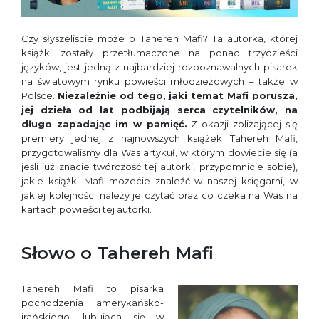
Czy słyszeliście może o Tahereh Mafi? Ta autorka, której
książki zostały przetłumaczone na ponad trzydzieści
języków, jest jedną z najbardziej rozpoznawalnych pisarek
na światowym rynku powieści młodzieżowych
–
także w
Polsce.
Niezależnie od tego, jaki temat Mafi porusza,
jej dzieła od lat podbijają serca czytelników, na
długo zapadając im w pamięć.
Z okazji zbliżającej się
premiery jednej z najnowszych książek Tahereh Mafi,
przygotowaliśmy dla Was artykuł, w którym dowiecie się (a
jeśli już znacie twórczość tej autorki, przypomnicie sobie),
jakie książki Mafi możecie znaleźć w naszej księgarni, w
jakiej kolejności należy je czytać oraz co czeka na Was na
kartach powieści tej autorki.
Słowo o Tahereh Mafi
Tahereh Mafi to pisarka
pochodzenia amerykańsko-
irańskiego, lubująca się w