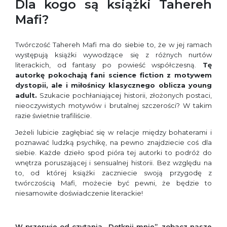
Dla kogo są książki Tahereh
Mafi?
Twórczość Tahereh Mafi ma do siebie to, że w jej ramach
występują książki wywodzące się z różnych nurtów
literackich, od fantasy po powieść współczesną.
Tę
autorkę pokochają fani science fiction z motywem
dystopii, ale i miłośnicy klasycznego oblicza young
adult.
Szukacie pochłaniającej historii, złożonych postaci,
nieoczywistych motywów i brutalnej szczerości? W takim
razie świetnie trafiliście.
Jeżeli lubicie zagłębiać się w relacje między bohaterami i
poznawać ludzką psychikę, na pewno znajdziecie coś dla
siebie. Każde dzieło spod pióra tej autorki to podróż do
wnętrza poruszającej i sensualnej historii. Bez względu na
to, od której książki zaczniecie swoją przygodę z
twórczością Mafi, możecie być pewni, że będzie to
niesamowite doświadczenie literackie!
W przerwie od czytania ,,Dotknij mnie”, zobacz nasze