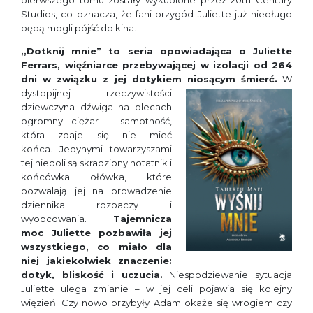
pierwszego tomu
zostały wykupione przez 20th Century
Studios, co oznacza, że fani przygód Juliette już niedługo
będą mogli pójść do kina.
,,Dotknij mnie”
to seria opowiadająca o Juliette
Ferrars, więźniarce przebywającej w izolacji od 264
dni w związku z jej dotykiem niosącym śmierć.
W
dystopijnej rzeczywistości
dziewczyna dźwiga na plecach
ogromny ciężar
–
samotność,
która zdaje się nie mieć
końca. Jedynymi towarzyszami
tej niedoli są skradziony notatnik i
końcówka ołówka, które
pozwalają jej na prowadzenie
dziennika rozpaczy i
wyobcowania.
Tajemnicza
moc Juliette pozbawiła jej
wszystkiego, co miało dla
niej jakiekolwiek znaczenie:
dotyk, bliskość i uczucia.
Niespodziewanie sytuacja
Juliette ulega zmianie – w jej celi pojawia się kolejny
więzień. Czy nowo przybyły Adam okaże się wrogiem czy