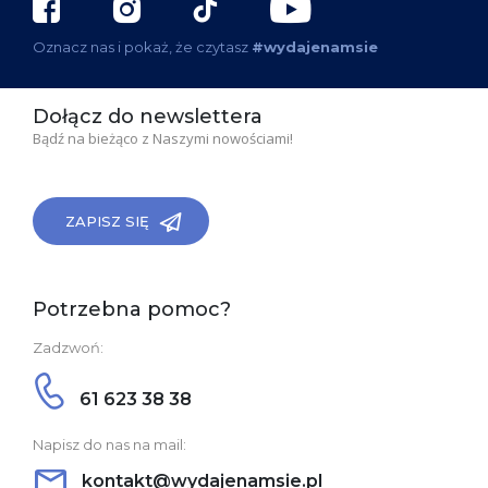
Oznacz nas i pokaż, że czytasz
#wydajenamsie
Dołącz do newslettera
Bądź na bieżąco z Naszymi nowościami!
ZAPISZ SIĘ
Potrzebna pomoc?
Zadzwoń:
61 623 38 38
Napisz do nas na mail:
kontakt@wydajenamsie.pl