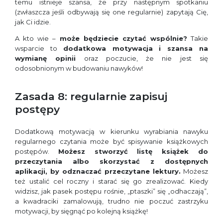
temu istnieje szansa, że przy następnym spotkaniu
(zwłaszcza jeśli odbywają się one regularnie) zapytają Cię,
jak Ci idzie.
A kto wie –
może będziecie czytać wspólnie?
Takie
wsparcie to
dodatkowa motywacja i szansa na
wymianę opinii
oraz poczucie, że nie jest się
odosobnionym w budowaniu nawyków!
Zasada 8: regularnie zapisuj
postępy
Dodatkową motywacją w kierunku wyrabiania nawyku
regularnego czytania może być spisywanie książkowych
postępów.
Możesz stworzyć listę książek do
przeczytania albo skorzystać z dostępnych
aplikacji, by odznaczać przeczytane lektury.
Możesz
też ustalić cel roczny i starać się go zrealizować. Kiedy
widzisz, jak pasek postępu rośnie, „ptaszki” się „odhaczają”,
a kwadraciki zamalowują, trudno nie poczuć zastrzyku
motywacji, by sięgnąć po kolejną książkę!