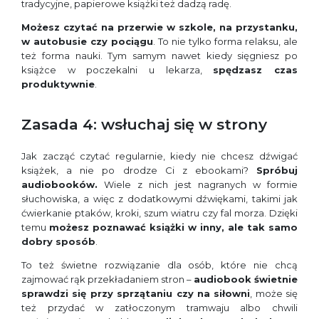
tradycyjne, papierowe książki też dadzą radę.
Możesz czytać na przerwie w szkole, na przystanku,
w autobusie czy pociągu
. To nie tylko forma relaksu, ale
też forma nauki. Tym samym nawet kiedy sięgniesz po
książce w poczekalni u lekarza,
spędzasz czas
produktywnie
.
Zasada 4: wsłuchaj się w strony
Jak zacząć czytać regularnie, kiedy nie chcesz dźwigać
książek, a nie po drodze Ci z ebookami?
Spróbuj
audiobooków.
Wiele z nich jest nagranych w formie
słuchowiska, a więc z dodatkowymi dźwiękami, takimi jak
ćwierkanie ptaków, kroki, szum wiatru czy fal morza. Dzięki
temu
możesz poznawać książki w inny, ale tak samo
dobry sposób
.
To też świetne rozwiązanie dla osób, które nie chcą
zajmować rąk przekładaniem stron –
audiobook świetnie
sprawdzi się przy sprzątaniu czy na siłowni
, może się
też przydać w zatłoczonym tramwaju albo chwili