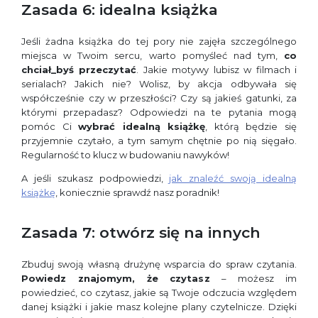
Zasada 6: idealna książka
Jeśli żadna książka do tej pory nie zajęła szczególnego
miejsca w Twoim sercu, warto pomyśleć nad tym,
co
chciał_byś przeczytać
. Jakie motywy lubisz w filmach i
serialach? Jakich nie? Wolisz, by akcja odbywała się
współcześnie czy w przeszłości? Czy są jakieś gatunki, za
którymi przepadasz? Odpowiedzi na te pytania mogą
pomóc Ci
wybrać idealną książkę
, którą będzie się
przyjemnie czytało, a tym samym chętnie po nią sięgało.
Regularność to klucz w budowaniu nawyków!
A jeśli szukasz podpowiedzi,
jak znaleźć swoją idealną
książkę
, koniecznie sprawdź nasz poradnik!
Zasada 7: otwórz się na innych
Zbuduj swoją własną drużynę wsparcia do spraw czytania.
Powiedz znajomym, że czytasz
– możesz im
powiedzieć, co czytasz, jakie są Twoje odczucia względem
danej książki i jakie masz kolejne plany czytelnicze. Dzięki