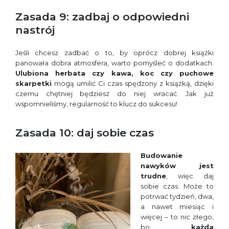
Zasada 9: zadbaj o odpowiedni
nastrój
Jeśli chcesz zadbać o to, by oprócz dobrej książki
panowała dobra atmosfera, warto pomyśleć o dodatkach.
Ulubiona herbata czy kawa, koc czy puchowe
skarpetki
mogą umilić Ci czas spędzony z książką, dzięki
czemu chętniej będziesz do niej wracać. Jak już
wspomnieliśmy, regularność to klucz do sukcesu!
Zasada 10: daj sobie czas
Budowanie
nawyków jest
trudne
, więc daj
sobie czas. Może to
potrwać tydzień, dwa,
a nawet miesiąc i
więcej – to nic złego,
bo
każda