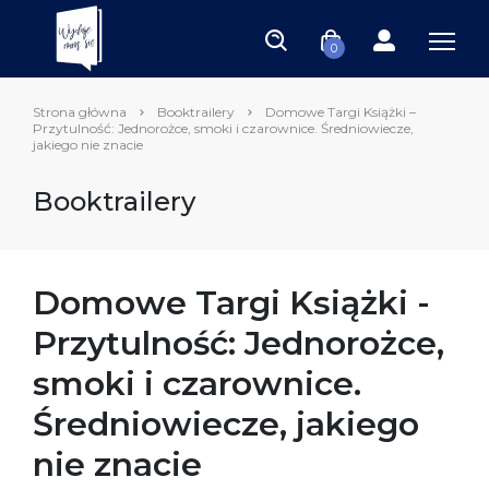
0
Strona główna
Booktrailery
Domowe Targi Książki –
Przytulność: Jednorożce, smoki i czarownice. Średniowiecze,
jakiego nie znacie
Booktrailery
Domowe Targi Książki -
Przytulność: Jednorożce,
smoki i czarownice.
Średniowiecze, jakiego
nie znacie