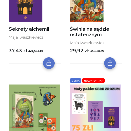
Sekrety alchemii
Świnia na sądzie
ostatecznym
Maja Iwaszkiewicz
Maja Iwaszkiewicz
37,43 zł
29,92 zł
49,90 zł
39,90 zł
SERIA
NOWY FORMAT