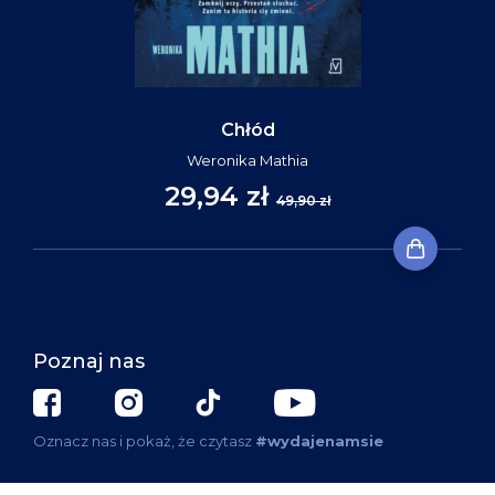
Chłód
Weronika Mathia
29,94 zł
49,90 zł
Poznaj nas
Oznacz nas i pokaż, że czytasz
#wydajenamsie