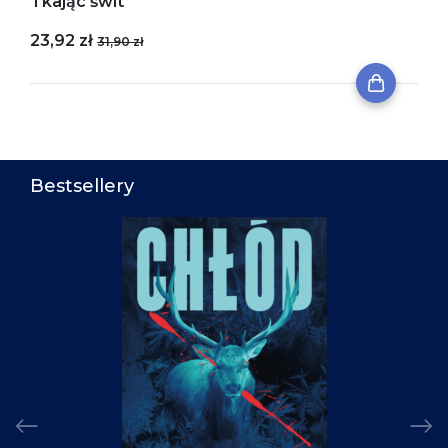
Tkając świt
23,92 zł
31,90 zł
Bestsellery