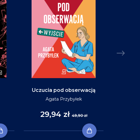
Uczucia pod obserwacją
Niebo w ko
Agata Przybyłek
29,94 zł
35
49,90 zł