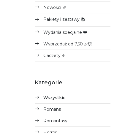
Nowości 🎉
Pakiety i zestawy 📚
Wydania specjalne 👑
Wyprzedaż od 7,50 zł💥
Gadżety 🤌
Kategorie
Wszystkie
Romans
Romantasy
Horror