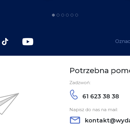
Oznacz
Potrzebna pom
Zadzwoń:
61 623 38 38
Napisz do nas na mail:
kontakt@wyda