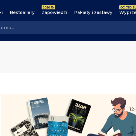
2026 📚
OD 7.50 ZŁ
ki
Bestsellery
Zapowiedzi
Pakiety i zestawy
Wyprze