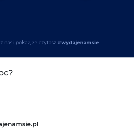
 nas i pokaż, że czytasz
#wydajenamsie
oc?
jenamsie.pl