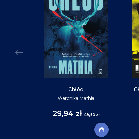
Chłód
Gł
Weronika Mathia
29,94 zł
,90 zł
49,90 zł