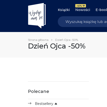
-40% 💙
Książki
Nowości
E-boo
Strona główna
Dzień Ojca -50%
Dzień Ojca -50%
Polecane
Bestsellery 🔥