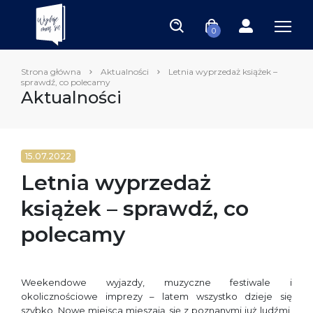
0
Strona główna
Aktualności
Letnia wyprzedaż książek –
sprawdź, co polecamy
Aktualności
15.07.2022
Letnia wyprzedaż
książek – sprawdź, co
polecamy
Weekendowe wyjazdy, muzyczne festiwale i
okolicznościowe imprezy – latem wszystko dzieje się
szybko. Nowe miejsca mieszają się z poznanymi już ludźmi,