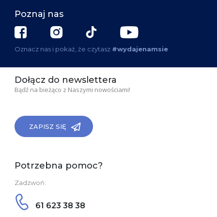
Poznaj nas
Oznacz nas i pokaż, że czytasz
#wydajenamsie
Dołącz do newslettera
Bądź na bieżąco z Naszymi nowościami!
ZAPISZ SIĘ
Potrzebna pomoc?
Zadzwoń:
61 623 38 38