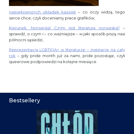
najpiękniejszych okładek książek
– co oczy widzą, tego
serce chce, czyli doceniamy prace grafików,
Kierunek: Norwegia! Czym jest literatura norweska?
–
sprawdź, o czym i – co ważniejsze – w jaki sposób piszą nasi
północni sąsiedzi,
Reprezentacja LGBTIQA+ w literaturze – inspiracje na cały
rok
– gdy pride month już za nami, pride pozostaje, czyli
queerowe podpowiedzi na kolejne miesiące.
Bestsellery