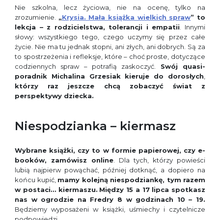
Nie szkolna, lecz życiowa, nie na ocenę, tylko na
zrozumienie.
„
Krysia. Mała książka wielkich spraw
” to
lekcja – z rodzicielstwa, tolerancji i empatii
. Innymi
słowy: wszystkiego tego, czego uczymy się przez całe
życie. Nie ma tu jednak stopni, ani złych, ani dobrych. Są za
to spostrzeżenia i refleksje, które – choć proste, dotyczące
codziennych spraw – potrafią zaskoczyć.
Swój quasi-
poradnik Michalina Grzesiak kieruje do dorosłych
,
którzy raz jeszcze chcą zobaczyć świat z
perspektywy dziecka.
Niespodzianka – kiermasz
Wybrane książki, czy to w formie papierowej, czy e-
booków, zamówisz online
. Dla tych, którzy powieści
lubią najpierw powąchać, później dotknąć, a dopiero na
końcu kupić,
mamy kolejną niespodziankę, tym razem
w postaci… kiermaszu.
Między 15 a 17 lipca spotkasz
nas w ogrodzie na Fredry 8 w godzinach 10 – 19.
Będziemy wyposażeni w książki, uśmiechy i czytelnicze
podpowiedzi.