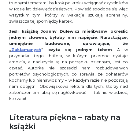
trudnymi tematami, by krok po kroku wciągnąć czytelników
w Rosję lat dziewięćdziesiątych. Powieść spodoba się więc
wszystkim tym, którzy w wakacje szukają adrenaliny,
zwłaszcza tej spomiędzy kartek.
Jeśli książkę Joanny Dulewicz mielibyśmy określić
jednym słowem, byłoby nim napięcie
.
Narastające,
umiejętnie budowane, sprawiające, że
„
Zakłamanych
” czyta się jednym tchem
. A w
przypadku tego thrillera, w którym przemoc dyktuje
ambicja, a nadużycia są na porządku dziennym, jest co
czytać. Autorka nie szczędzi nam rozbudowanych
portretów psychologicznych, co sprawia, że bohaterów
kochamy lub nienawidzimy – w każdym razie nie pozostają
nam obojętni. Obowiązkowa lektura dla tych, którzy nad
zakończeniem lubią się nagłówkować – i tak nie wiedzieć,
kto zabił.
Literatura piękna – rabaty na
książki