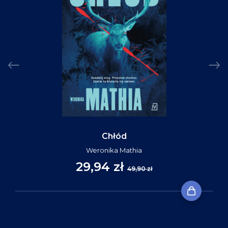
Chłód
Weronika Mathia
29,94 zł
49,90 zł