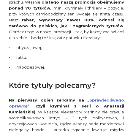
strachu. Właśnie
dlatego naszą promocją obejmujemy
ponad 70 tytułów,
m.in. kryminały i thrillery – pozycje,
przy których ośmiogodzinny sen wydaje się stratą czasu.
Nasz
rabat, wynoszący nawet 80%, odnosi się
zarówno do polskich, jak i zagranicznych tytułów
.
Oprócz tego w naszej promocji – tak, by każdy znalazł coś
dla siebie – będą też książki z gatunku literatury:
obyczajowej,
faktu,
młodzieżowej.
Które tytuły polecamy?
Na pierwszy ogień zerkamy na „
Sprawiedliwego
oprawcę
”
, czyli kryminał z serii o Anastazji
Kamieńskiej
. W książce Aleksandry Marininy nie brakuje
skomplikowanych intryg – i tych politycznych, i
obyczajowych. Korupcja, żądza władzy, seria morderstw i
nielegalny handel – autorka zgrabnie lawiruje między