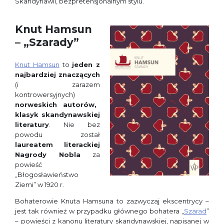
Skandynawii, bezpretensjonalnym stylu.
Knut Hamsun
– „Szarady”
Knut Hamsun
to
jeden z
najbardziej znaczących
(i zarazem
kontrowersyjnych)
norweskich autorów,
klasyk skandynawskiej
literatury
. Nie bez
powodu został
laureatem literackiej
Nagrody Nobla
za
powieść
„Błogosławieństwo
Ziemi” w 1920 r.
Bohaterowie Knuta Hamsuna to zazwyczaj ekscentrycy –
jest tak również w przypadku głównego bohatera „
Szarad
”
– powieści z kanonu literatury skandynawskiej, napisanej w