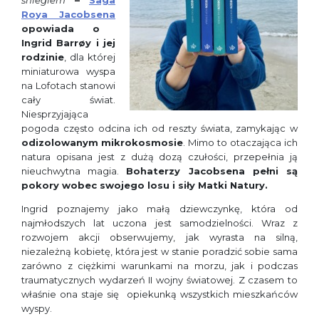
śniegiem
–
Saga
Roya Jacobsena
opowiada o
Ingrid Barrøy i jej
rodzinie
, dla której
miniaturowa wyspa
na Lofotach stanowi
cały świat.
Niesprzyjająca
pogoda często odcina ich od reszty świata, zamykając w
odizolowanym
mikrokosmosie
. Mimo to otaczająca ich
natura opisana jest z dużą dozą czułości, przepełnia ją
nieuchwytna magia.
Bohaterzy Jacobsena pełni są
pokory wobec swojego losu i siły Matki Natury.
Ingrid poznajemy jako małą dziewczynkę, która od
najmłodszych lat uczona jest samodzielności. Wraz z
rozwojem akcji obserwujemy, jak wyrasta na silną,
niezależną kobietę, która jest w stanie poradzić sobie sama
zarówno z ciężkimi warunkami na morzu, jak i podczas
traumatycznych wydarzeń II wojny światowej. Z czasem to
właśnie ona staje się opiekunką wszystkich mieszkańców
wyspy.