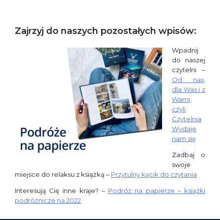
Zajrzyj do naszych pozostałych wpisów:
Wpadnij
do naszej
czytelni –
Od nas,
dla Was i z
Wami,
czyli
Czytelnia
Wydaje
nam się
Zadbaj o
swoje
miejsce do relaksu z książką –
Przytulny kącik do czytania
Interesują Cię inne kraje? –
Podróż na papierze – książki
podróżnicze na 2022