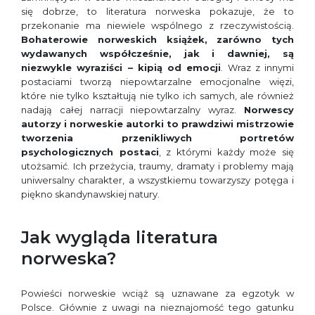
się dobrze, to literatura norweska pokazuje, że to
przekonanie ma niewiele wspólnego z rzeczywistością.
Bohaterowie norweskich książek, zarówno tych
wydawanych współcześnie, jak i dawniej, są
niezwykle wyraziści – kipią od emocji
. Wraz z innymi
postaciami tworzą niepowtarzalne emocjonalne więzi,
które nie tylko kształtują nie tylko ich samych, ale również
nadają całej narracji niepowtarzalny wyraz.
Norwescy
autorzy i norweskie autorki to prawdziwi mistrzowie
tworzenia przenikliwych portretów
psychologicznych postaci
, z którymi każdy może się
utożsamić. Ich przeżycia, traumy, dramaty i problemy mają
uniwersalny charakter, a wszystkiemu towarzyszy potęga i
piękno skandynawskiej natury.
Jak wygląda literatura
norweska?
Powieści norweskie wciąż są uznawane za egzotyk w
Polsce. Głównie z uwagi na nieznajomość tego gatunku