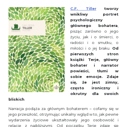
C.F. Tiller
tworzy
wnikliwy portret
psychologiczny
głównego bohatera
,
pisząc zarówno o jego
życiu, jak i o śmierci, o
radości i o smutku, o
miłości i o jej braku.
Od
pierwszych stron
książki Terje, główny
bohater i narrator
powieści, tłumi w
sobie emocje. Zdaje
się, że jest zimny,
często ironiczny i
okrutny dla swoich
bliskich
.
Narracja podąża za głównym bohaterem – cofamy się w
jego przeszłość, otrzymując unikalny wgląd w to, jak pewne
wydarzenia życiowe ukształtowały jego osobowość i
relacje z najbliższymi. Od początku Terje zdaje się