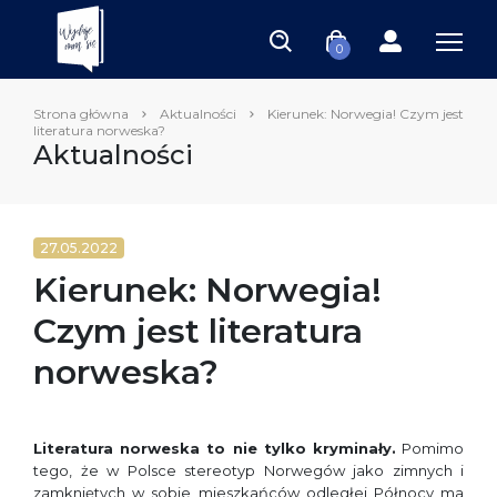
0
Strona główna
Aktualności
Kierunek: Norwegia! Czym jest
literatura norweska?
Aktualności
27.05.2022
Kierunek: Norwegia!
Czym jest literatura
norweska?
Literatura norweska to nie tylko kryminały.
Pomimo
tego, że w Polsce stereotyp Norwegów jako zimnych i
zamkniętych w sobie mieszkańców odległej Północy ma