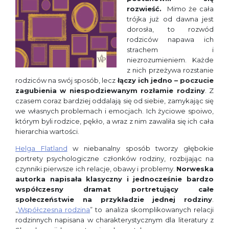
rozwieść.
Mimo że cała
trójka już od dawna jest
dorosła, to rozwód
rodziców napawa ich
strachem i
niezrozumieniem. Każde
z nich przeżywa rozstanie
rodziców na swój sposób, lecz
łączy ich jedno – poczucie
zagubienia w niespodziewanym rozłamie rodziny
. Z
czasem coraz bardziej oddalają się od siebie, zamykając się
we własnych problemach i emocjach. Ich życiowe spoiwo,
którym byli rodzice, pękło, a wraz z nim zawaliła się ich cała
hierarchia wartości.
Helga Flatland
w niebanalny sposób tworzy głębokie
portrety psychologiczne członków rodziny, rozbijając na
czynniki pierwsze ich relacje, obawy i problemy.
Norweska
autorka napisała klasyczny i jednocześnie bardzo
współczesny dramat portretujący całe
społeczeństwie na przykładzie jednej rodziny
.
„
Współczesna rodzina
” to analiza skomplikowanych relacji
rodzinnych napisana w charakterystycznym dla literatury z