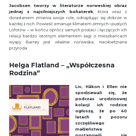
Jacobsen tworzy w literaturze norweskiej obraz
jednej z najsilniejszych bohaterek
, która wraz z
dorastaniem zmienia swoje role, odnajdując się dobrze w
każdej z nich. Powieść emanuje klimatem zimnych i pustych
Lofotów – w końcu oprócz samych postaci i łączących ich
relacji bardzo istotnym elementem sagi o mieszkańcach
wyspy Barrøy jest właśnie norweska, nieokiełznana
przyroda.
Helga Flatland – „Współczesna
Rodzina”
Liv, Håkon i Ellen nie
spodziewali się, że
podczas urodzinowej
kolacji ich rodzice
ogłoszą, że po 40
latach z pozoru
szczęśliwego
małżeństwa
postanowili się