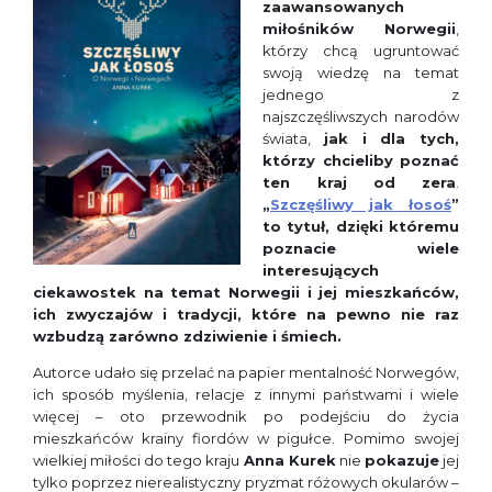
zaawansowanych
miłośników Norwegii
,
którzy chcą ugruntować
swoją wiedzę na temat
jednego z
najszczęśliwszych narodów
świata,
jak i dla tych,
którzy chcieliby poznać
ten kraj od
zera
.
„
Szczęśliwy jak łosoś
”
to tytuł, dzięki któremu
poznacie wiele
interesujących
ciekawostek na temat Norwegii i jej mieszkańców,
ich zwyczajów i tradycji, które na pewno nie raz
wzbudzą zarówno zdziwienie i śmiech.
Autorce udało się przelać na papier mentalność Norwegów,
ich sposób myślenia, relacje z innymi państwami i wiele
więcej – oto przewodnik po podejściu do życia
mieszkańców krainy fiordów w pigułce. Pomimo swojej
wielkiej miłości do tego kraju
Anna Kurek
nie
pokazuje
jej
tylko poprzez nierealistyczny pryzmat różowych okularów –