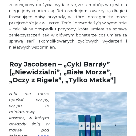
zniechęcony do życia, wydaje się, że samobójstwo jest dla
niego jedyną ucieczką. Retrospekcjom towarzyszą długie i
fascynujące opisy przyrody, w której protagonista może
przejrzeć się jak w lustrze. Terje i przyroda żyją w symbiozie
– tak jak w przypadku przyrody, która umiera za sprawą
zanieczyszczeń, tak w głównym bohaterze coś umiera za
sprawą serii skomplikowanych życiowych wydarzeń i
niełatwych wspomnień.
Roy Jacobsen – „Cykl Barrøy”
[„Niewidzialni”, „Białe Morze”,
„Oczy z Rigela”, „Tylko Matka”]
Nikt nie może
opuścić wyspy,
wyspa to
miniaturowy
kosmos, w którym
gwiazdy śpią w
trawie pod