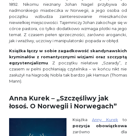
1892. Nikomu nieznany Johan Nagel przybywa do
nadmorskiego miasteczka w Norwegii, a jego osoba od
początku wzbudza zainteresowanie mieszkańców
niewielkiej miejscowości. Tajemniczy Johan zakochuje się w
córce pastora, co tylko dodatkowo wzmaga plotki na jego
temat. Z czasem pełen sprzeczności, zarówno arogancki,
jak i wrażliwy, uczciwy i manipulatorski popada w obłęd.
Książka łączy w sobie zagadkowość skandynawskich
kryminałów z romantycznymi wizjami oraz szczyptą
egzystencjalizmu
. Z początku niełatwe „Szarady”, z
czasem w pełni pochłaniają czytelnika – w końcu nikt nie
zasłużył na Nagrodę Nobla tak bardzo jak Hamsun (Thomas
Mann).
Anna Kurek – „Szczęśliwy jak
łosoś. O Norwegii i Norwegach”
Książka
Anny Kurek
to
pozycja obowiązkowa
zarówno dla