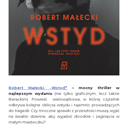
Robert Małecki, „Wstyd
”
– mocny thriller w
najlepszym wydaniu
(nie tylko graficznym, lecz także
literackim). Powieść wielowątkowa, w której czytelnik
odkrywa kolejne oblicza wstydu i tajemnic prowadzących
do tragedii. Czy mroczne sprawki z przeszłości muszą wyjść
na światło dzienne, aby wyjaśnić zbrodnie i zaginięcia w
małym miasteczku?