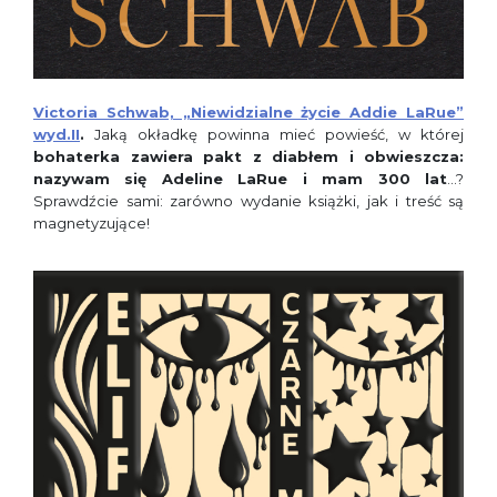
Victoria Schwab, „Niewidzialne życie Addie LaRue”
wyd.II
.
Jaką okładkę powinna mieć powieść, w której
bohaterka zawiera pakt z diabłem i obwieszcza:
nazywam się Adeline LaRue i mam 300 lat
…?
Sprawdźcie sami: zarówno wydanie książki, jak i treść są
magnetyzujące!