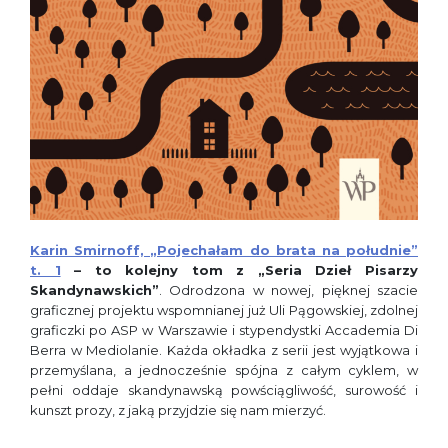
Karin Smirnoff, „Pojechałam do brata na południe”
t. 1
– to kolejny tom z „Seria Dzieł Pisarzy
Skandynawskich”
. Odrodzona w nowej, pięknej szacie
graficznej projektu wspomnianej już Uli Pągowskiej, zdolnej
graficzki po ASP w Warszawie i stypendystki Accademia Di
Berra w Mediolanie. Każda okładka z serii jest wyjątkowa i
przemyślana, a jednocześnie spójna z całym cyklem, w
pełni oddaje skandynawską powściągliwość, surowość i
kunszt prozy, z jaką przyjdzie się nam mierzyć.