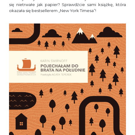
się nietrwałe jak papier? Sprawdźcie sami książkę, która
okazała się bestsellerem „New York Timesa”!