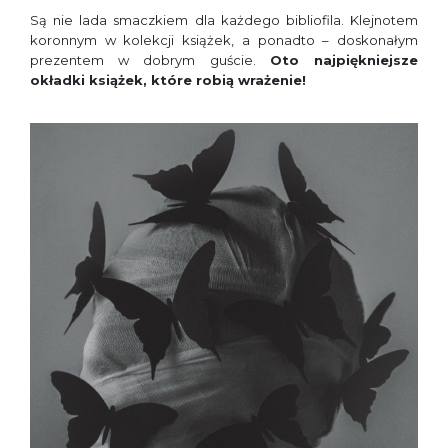
Są nie lada smaczkiem dla każdego bibliofila. Klejnotem
koronnym w kolekcji książek, a ponadto – doskonałym
prezentem w dobrym guście.
Oto najpiękniejsze
okładki książek, które robią wrażenie!