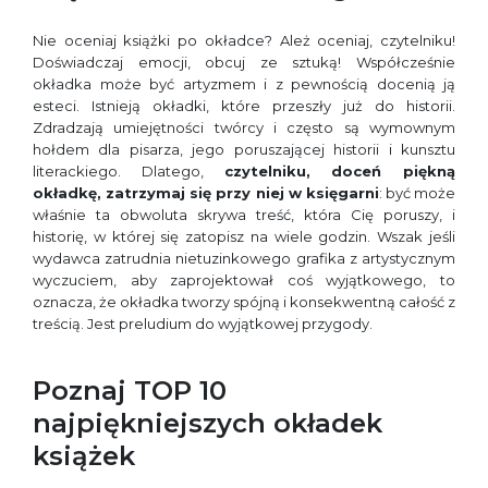
Nie oceniaj książki po okładce? Ależ oceniaj, czytelniku!
Doświadczaj emocji, obcuj ze sztuką! Współcześnie
okładka może być artyzmem i z pewnością docenią ją
esteci. Istnieją okładki, które przeszły już do historii.
Zdradzają umiejętności twórcy i często są wymownym
hołdem dla pisarza, jego poruszającej historii i kunsztu
literackiego. Dlatego,
czytelniku, doceń piękną
okładkę, zatrzymaj się przy niej w księgarni
: być może
właśnie ta obwoluta skrywa treść, która Cię poruszy, i
historię, w której się zatopisz na wiele godzin. Wszak jeśli
wydawca zatrudnia nietuzinkowego grafika z artystycznym
wyczuciem, aby zaprojektował coś wyjątkowego, to
oznacza, że okładka tworzy spójną i konsekwentną całość z
treścią. Jest preludium do wyjątkowej przygody.
Poznaj TOP 10
najpiękniejszych okładek
książek