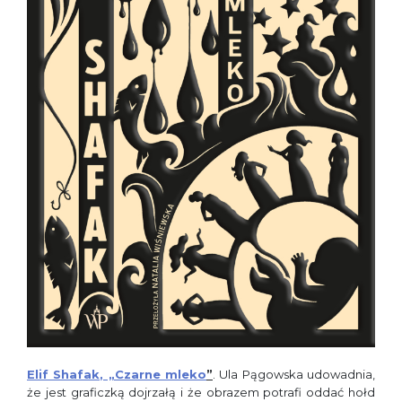
Elif Shafak, „Czarne mleko
”
. Ula Pągowska udowadnia,
że jest graficzką dojrzałą i że obrazem potrafi oddać hołd