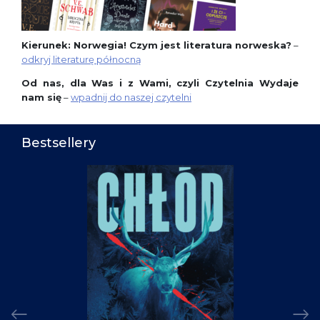
Kierunek: Norwegia! Czym jest literatura norweska?
–
odkryj literaturę północną
Od nas, dla Was i z Wami, czyli Czytelnia Wydaje
nam się
–
wpadnij do naszej czytelni
Bestsellery