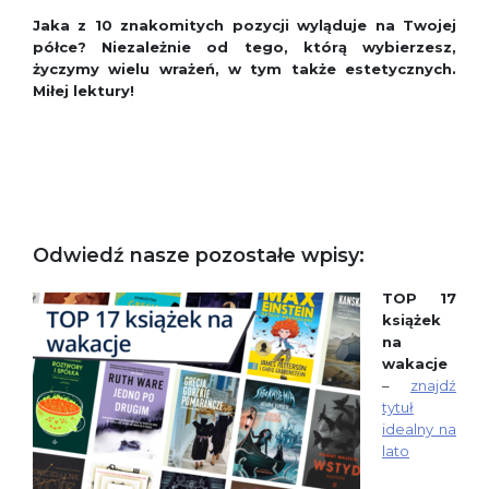
Jaka z 10 znakomitych pozycji wyląduje na Twojej
półce? Niezależnie od tego, którą wybierzesz,
życzymy wielu wrażeń, w tym także estetycznych.
Miłej lektury!
Odwiedź nasze pozostałe wpisy:
TOP 17
książek
na
wakacje
–
znajdź
tytuł
idealny na
lato