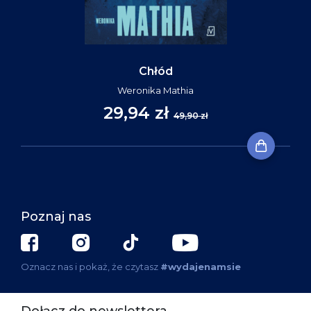
Chłód
Weronika Mathia
29,94 zł
49,90 zł
Poznaj nas
Oznacz nas i pokaż, że czytasz
#wydajenamsie