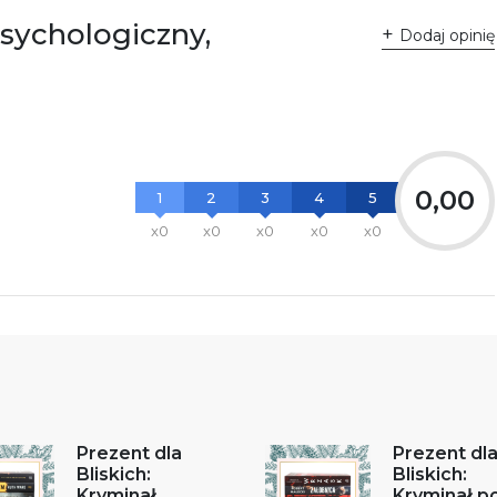
psychologiczny,
Dodaj opinię
0,00
1
2
3
4
5
x0
x0
x0
x0
x0
Prezent dla
Prezent dl
Bliskich:
Bliskich:
Kryminał
Kryminał po