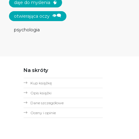
daje do myślenia
🧠
👁‍🗨
otwierająca oczy
psychologia
Na skróty
Kup książkę
Opis książki
Dane szczegółowe
Oceny i opinie