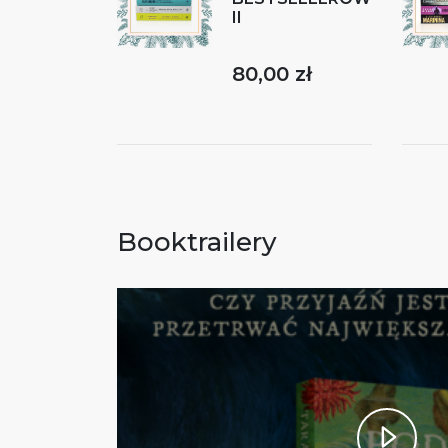
II
80,00 zł
Booktrailery