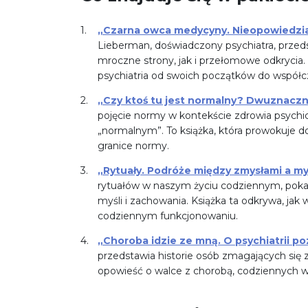
„Czarna owca medycyny. Nieopowiedziana
Lieberman, doświadczony psychiatra, przedsta
mroczne strony, jak i przełomowe odkrycia. 
psychiatria od swoich początków do współc
„Czy ktoś tu jest normalny? Dwuznaczn
pojęcie normy w kontekście zdrowia psychic
„normalnym”. To książka, która prowokuje do 
granice normy.
„Rytuały. Podróże między zmysłami a my
rytuałów w naszym życiu codziennym, pokaz
myśli i zachowania. Książka ta odkrywa, jak
codziennym funkcjonowaniu.
„Choroba idzie ze mną. O psychiatrii po
przedstawia historie osób zmagających się
opowieść o walce z chorobą, codziennych wy