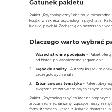
Gatunek pakietu
Pakiet „Psychologiczny” obejmuje różnorodne ga
książki z zakresu psychologii i psychiatrii. K
ludzkiej psychiki. Zachęcają do poszerzania wie
Dlaczego warto wybrać p
Wszechstronne podejście
– Pakiet oferuj
od historii po współczesne zagadnienia.
Głębokie analizy
– Autorzy książek to doświ
szczegółowych analiz.
Zróżnicowana tematyka
– Pakiet obejmuje
związane ze zdrowiem psychicznym, a także
Pakiet „Psychologiczny” to idealna propozycja d
zrozumieć mechanizmy rządzące naszymi myśla
form literackich, każda z książek dostarcza n