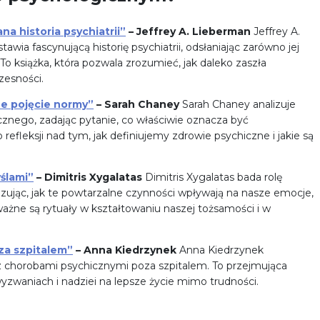
 historia psychiatrii”
– Jeffrey A. Lieberman
Jeffrey A.
wia fascynującą historię psychiatrii, odsłaniając zarówno jej
To książka, która pozwala zrozumieć, jak daleko zaszła
zesności.
e pojęcie normy”
– Sarah Chaney
Sarah Chaney analizuje
znego, zadając pytanie, co właściwie oznacza być
refleksji nad tym, jak definiujemy zdrowie psychiczne i jakie są
ślami”
– Dimitris Xygalatas
Dimitris Xygalatas bada rolę
ując, jak te powtarzalne czynności wpływają na nasze emocje,
 ważne są rytuały w kształtowaniu naszej tożsamości i w
za szpitalem”
– Anna Kiedrzynek
Anna Kiedrzynek
 z chorobami psychicznymi poza szpitalem. To przejmująca
zwaniach i nadziei na lepsze życie mimo trudności.