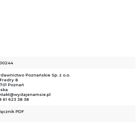
00244
dawnictwo Poznańskie Sp. z o.o.
 Fredry 8
-701 Poznań
lska
ntakt@wydajenamsie.pl
8 61 623 38 38
łącznik PDF