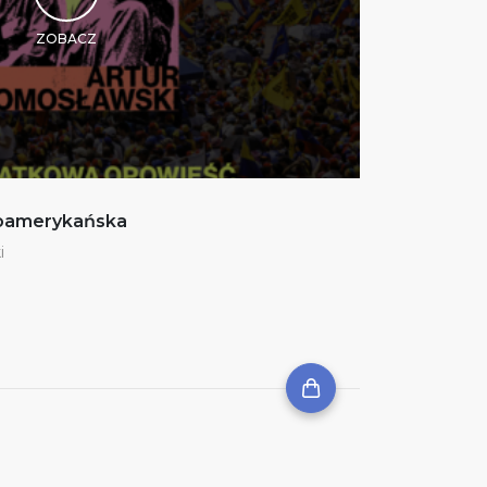
ZOBACZ
noamerykańska
i