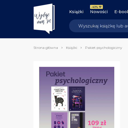
-40% 💙
Książki
Nowości
E-boo
Strona główna
Książki
Pakiet psychologiczny