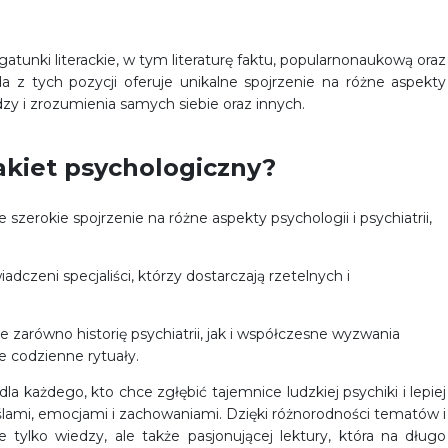
tunki literackie, w tym literaturę faktu, popularnonaukową oraz
ażda z tych pozycji oferuje unikalne spojrzenie na różne aspekty
dzy i zrozumienia samych siebie oraz innych.
akiet psychologiczny?
e szerokie spojrzenie na różne aspekty psychologii i psychiatrii,
adczeni specjaliści, którzy dostarczają rzetelnych i
 zarówno historię psychiatrii, jak i współczesne wyzwania
 codzienne rytuały.
la każdego, kto chce zgłębić tajemnice ludzkiej psychiki i lepiej
mi, emocjami i zachowaniami. Dzięki różnorodności tematów i
ie tylko wiedzy, ale także pasjonującej lektury, która na długo