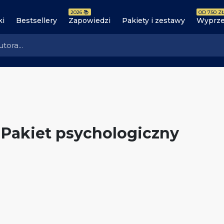
2026 📚
OD 7.50 ZŁ
ki
Bestsellery
Zapowiedzi
Pakiety i zestawy
Wyprze
Pakiet psychologiczny