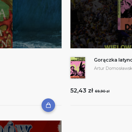
Gorączka laty
Artur Domosławsk
52,43 zł
69,90 zł