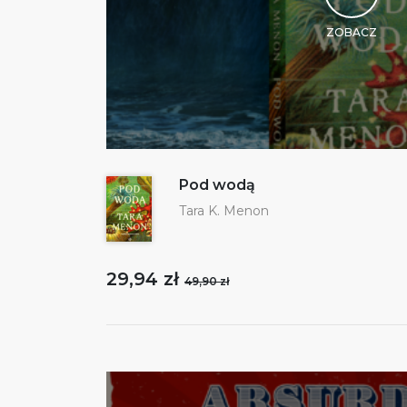
ZOBACZ
Pod wodą
Tara K. Menon
29,94 zł
49,90 zł