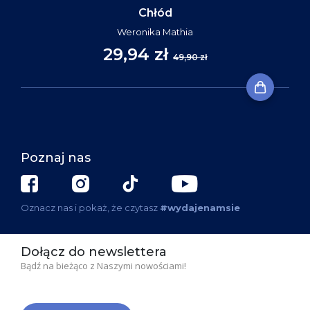
Chłód
Weronika Mathia
29,94 zł
49,90 zł
Poznaj nas
Oznacz nas i pokaż, że czytasz
#wydajenamsie
Dołącz do newslettera
Bądź na bieżąco z Naszymi nowościami!