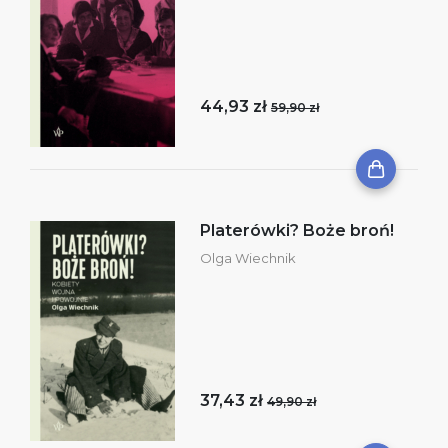
44,93 zł
59,90 zł
Platerówki? Boże broń!
Olga Wiechnik
37,43 zł
49,90 zł