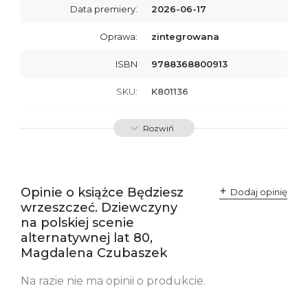
Data premiery:
2026-06-17
Oprawa:
zintegrowana
ISBN
9788368800913
SKU:
K801136
Producent / Osoby
Wydawnictwo Poznańskie
Rozwiń
odpowiedzialne za
Sp. z o.o.
zgodność produktu z
ul. Fredry 8
przepisami:
61-701 Poznań
Polska
kontakt@wydajenamsie.pl
+48 61 623 38 38
Opinie o książce Będziesz
Dodaj opinię
wrzeszczeć. Dziewczyny
Ostrzeżenia oraz
Załącznik PDF
na polskiej scenie
informacje dotyczące
bezpieczeństwa:
alternatywnej lat 80,
Magdalena Czubaszek
Na razie nie ma opinii o produkcie.