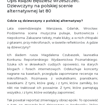
Opis książki Będziesz wrzeszczeć.
Dziewczyny na polskiej scenie
alternatywnej lat 80
Gdzie są dziewczyny z polskiej alternatywy?
Lata osiemdziesiąte. Warszawa, Gdańsk, Wrocław.
Podziemna scena muzyczna pulsuje, buntownicza i
niepokorna. Zakazane teksty, małe kluby, a w nich chłopaki
z gitarami, przy mikrofonach, w świetle reflektorów. A gdzie
są dziewczyny?
Ich śladem rusza Magdalena Czubaszek, laureatka
Konkursu Reporterskiego Wydawnictwa Poznańskiego.
Szuka ich w skrawkach cudzych opowieści, na starych
blogach i forach internetowych. Odsłuchuje koncerty
nagrane na kasetach, przegląda zapomniane recenzje na
mikrofilmach. Rozmawia z wokalistkami, pianistkami,
basistkami. Z tymi, które grały, i z tymi, które zamilkły, bo
nikt nie traktował ich poważnie. Z tymi, które pamiętają
wszystko, i z tymi, które wolałyby zapomnieć.
Tak powstał reportaż zmieniający obraz epoki. To opowieść
o tym, co znaczyło być dziewczyną w środowisku, które