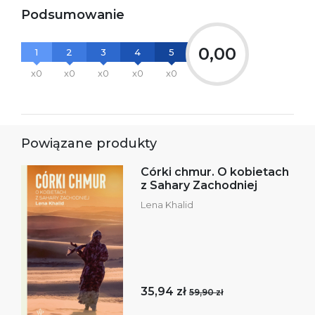
Podsumowanie
0,00
1
2
3
4
5
x0
x0
x0
x0
x0
Powiązane produkty
Córki chmur. O kobietach
z Sahary Zachodniej
Lena Khalid
35,94 zł
59,90 zł