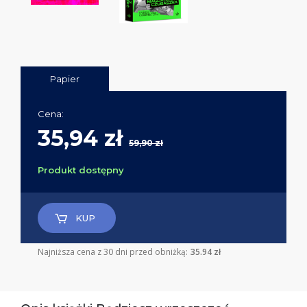
Papier
Cena:
35,94 zł
59,90 zł
Produkt dostępny
KUP
Najniższa cena z 30 dni przed obniżką:
35.94 zł