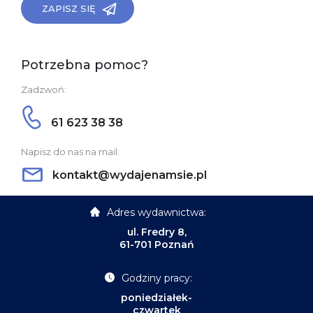
ZAPISZ SIĘ
Potrzebna pomoc?
Zadzwoń:
61 623 38 38
Napisz do nas na mail:
kontakt@wydajenamsie.pl
Adres wydawnictwa:
ul. Fredry 8,
61-701 Poznań
Godziny pracy:
poniedziałek-
czwartek