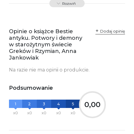
Rozwiń
odpowiedzialne za
Sp. z o.o.
zgodność produktu z
ul. Fredry 8
przepisami:
61-701 Poznań
Polska
kontakt@wydajenamsie.pl
+48 61 623 38 38
Opinie o książce Bestie
Dodaj opinię
antyku. Potwory i demony
Ostrzeżenia oraz
Załącznik PDF
w starożytnym świecie
informacje dotyczące
bezpieczeństwa:
Greków i Rzymian, Anna
Jankowiak
Na razie nie ma opinii o produkcie.
Podsumowanie
0,00
1
2
3
4
5
x0
x0
x0
x0
x0