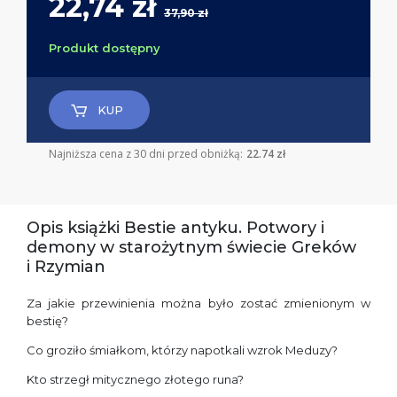
22,74 zł
37,90 zł
Produkt dostępny
KUP
Najniższa cena z 30 dni przed obniżką:
22.74 zł
Opis książki Bestie antyku. Potwory i
demony w starożytnym świecie Greków
i Rzymian
Za jakie przewinienia można było zostać zmienionym w
bestię?
Co groziło śmiałkom, którzy napotkali wzrok Meduzy?
Kto strzegł mitycznego złotego runa?