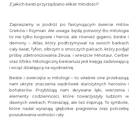
Z jakich bestii przyrządzano eliksir młodości?
Zapraszamy w podróż po fascynującym świecie mitów
Greków i Rzymian. Ale uwaga: będą potwory! Bo mitologia
to nie tylko bogowie i herosi, ale również giganci, bestie i
demony – Atlas, który podtrzymywał na swoich barkach
cały świat, Tyfon, olbrzym o smoczych palcach, który podjął
próbę zdetronizowania Zeusa, i wreszcie Minotaur, Cerber
oraz Sfinks. Mitologiczny bestiariusz jest księgą zadziwiającą
i wciąż działającą na wyobraźnię.
Bestie i zwierzęta w mitologii – to właśnie one przekazują
nam ukryte znaczenia wędrówek starożytnych herosów i
bohaterów. Przybliżają nam skrywane lęki, wierzenia i
elementy codzienności, które towarzyszyły ludziom w
dawnych wiekach. Przerażają, ale też inspirują. To symbole,
które nadal wyrażają głębokie pragnienia oraz potrzebę
poszukiwania wolności i siły.