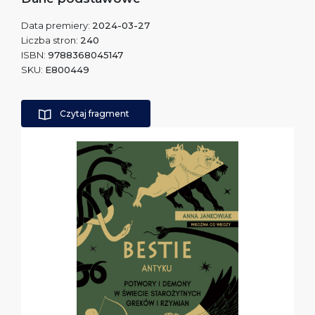
Data premiery:
2024-03-27
Liczba stron:
240
ISBN:
9788368045147
SKU:
E800449
Czytaj fragment