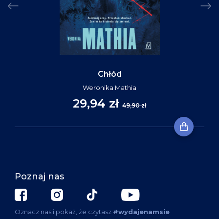
Chłód
Weronika Mathia
29,94 zł
49,90 zł
Poznaj nas
Oznacz nas i pokaż, że czytasz
#wydajenamsie