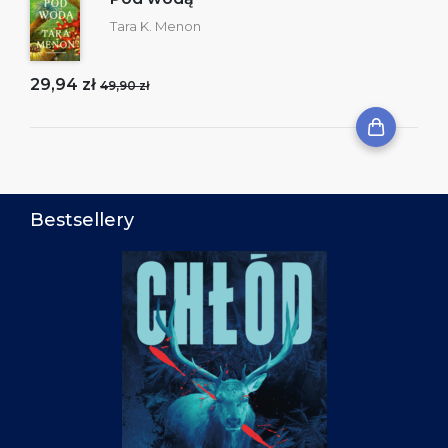
Tara K. Menon
29,94 zł
49,90 zł
Bestsellery