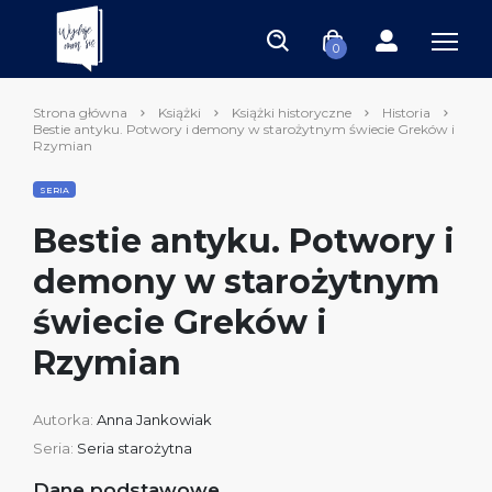
0
Strona główna
Książki
Książki historyczne
Historia
Bestie antyku. Potwory i demony w starożytnym świecie Greków i
Rzymian
SERIA
Bestie antyku. Potwory i
demony w starożytnym
świecie Greków i
Rzymian
Autorka:
Anna Jankowiak
Seria:
Seria starożytna
Dane podstawowe