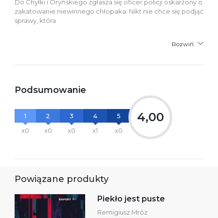
Do Chyłki i Oryńskiego zgłasza się oficer policji oskarżony o
zakatowanie niewinnego chłopaka. Nikt nie chce się podjąć
sprawy, która
Rozwiń
Podsumowanie
4,00
1
2
3
4
5
x0
x0
x0
x1
x0
Powiązane produkty
Piekło jest puste
Remigiusz Mróz