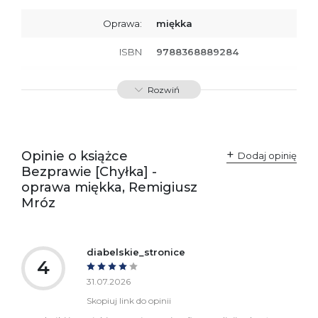
Oprawa:
miękka
ISBN
9788368889284
SKU:
K801156
Rozwiń
Producent / Osoby
Wydawnictwo Poznańskie
odpowiedzialne za
Sp. z o.o.
zgodność produktu z
ul. Fredry 8
przepisami:
61-701 Poznań
Opinie o książce
Polska
Dodaj opinię
kontakt@wydajenamsie.pl
Bezprawie [Chyłka] -
+48 61 623 38 38
oprawa miękka, Remigiusz
Mróz
Ostrzeżenia oraz
Załącznik PDF
informacje dotyczące
bezpieczeństwa:
diabelskie_stronice
4
31.07.2026
Skopiuj link do opinii