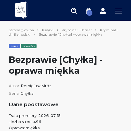
0
Strona główna
Książki
Kryminał i Thriller
Kryminał i
thriller polski
Bezprawie [Chyłka] – oprawa miękka
SERIA
NOWOŚCI
Bezprawie [Chyłka] -
oprawa miękka
Autor:
Remigiusz Mróz
Seria:
Chyłka
Dane podstawowe
Data premiery:
2026-07-15
Liczba stron:
496
Oprawa:
miękka