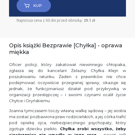
KUP
Najniższa cena z 30 dni przed obniżką:
29.1 zł
Opis książki Bezprawie [Chyłka] - oprawa
miękka
Oficer policji, który zakatował niewinnego chłopaka,
zgłasza się do kancelarii Żelazny Chyłka Klejn w
poszukiwaniu ratunku. Żaden z prawników nie chce
podejmować oczywiście przegranej sprawy, okazuje się
jednak, że funkcjonariusz działał pod przykrywką w
organizacji przestępczej – i swoimi czynami ocalił życie
Chyłce i Oryńskiemu.
Joanna tymczasem toczy własną walkę sądową – jej siostra
ma zostać pozbawiona praw rodzicielskich, a jej córka trafić
pod opiekę ojca, niebezpiecznego psychopaty, który
zgotuje dziecku piekło.
Chyłka zrobi wszystko, żeby
siostrzenica nie wpadła w jego ręce
– nawet jeśli