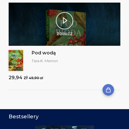
ZOBACZ
Pod wodą
Tara K. Menon
29,94 zł
49,90 zł
Bestsellery