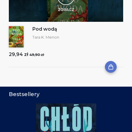
ZOBACZ
Pod wodą
Tara K. Menon
29,94 zł
49,90 zł
Bestsellery