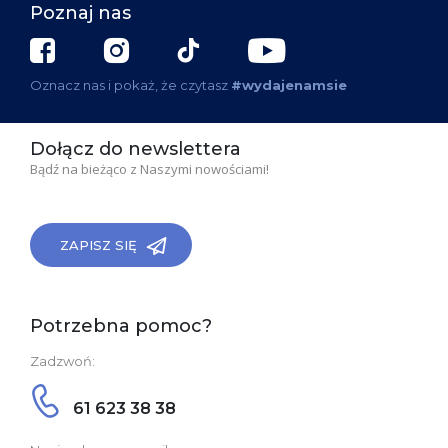
Poznaj nas
Oznacz nas i pokaż, że czytasz
#wydajenamsie
Dołącz do newslettera
Bądź na bieżąco z Naszymi nowościami!
ZAPISZ SIĘ
Potrzebna pomoc?
Zadzwoń:
61 623 38 38