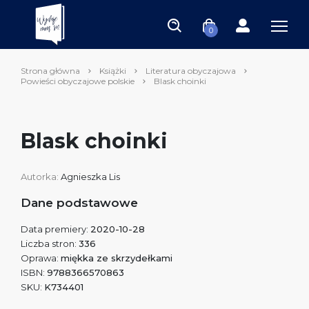
0
Strona główna
Książki
Literatura obyczajowa
Powieści obyczajowe polskie
Blask choinki
Blask choinki
Autorka:
Agnieszka Lis
Dane podstawowe
Data premiery:
2020-10-28
Liczba stron:
336
Oprawa:
miękka ze skrzydełkami
ISBN:
9788366570863
SKU:
K734401