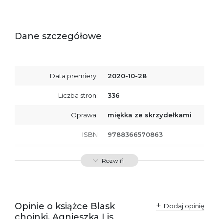
Dane szczegółowe
Data premiery:
2020-10-28
Liczba stron:
336
Oprawa:
miękka ze skrzydełkami
ISBN
9788366570863
SKU:
K734401
Rozwiń
Producent / Osoby
Wydawnictwo Poznańskie
odpowiedzialne za
Sp. z o.o.
zgodność produktu z
ul. Fredry 8
przepisami:
61-701 Poznań
Opinie o książce Blask
Polska
Dodaj opinię
kontakt@wydajenamsie.pl
choinki, Agnieszka Lis