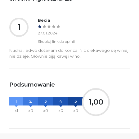
+48 61 623 38 38
Ostrzeżenia oraz
Załącznik PDF
informacje dotyczące
Becia
bezpieczeństwa:
1
27.01.2024
Skopiuj link do opinii
Nudna, ledwo dotarłam do końca. Nic ciekawego się w niej
nie dzieje. Głównie piją kawę i wino.
Podsumowanie
1,00
1
2
3
4
5
x1
x0
x0
x0
x0