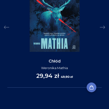
Chłód
Weronika Mathia
29,94 zł
49,90 zł