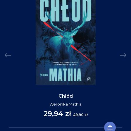
Chłód
Weronika Mathia
29,94 zł
49,90 zł