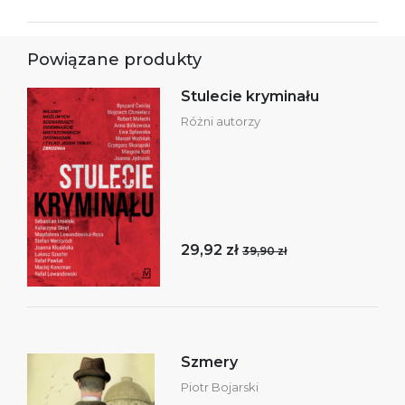
Powiązane produkty
Stulecie kryminału
Różni autorzy
29,92 zł
39,90 zł
Szmery
Piotr Bojarski