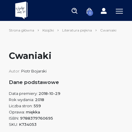
0
Strona główna
Książki
Literatura piękna
Cwaniaki
Cwaniaki
Autor:
Piotr Bojarski
Dane podstawowe
Data premiery:
2018-10-29
Rok wydania:
2018
Liczba stron:
559
Oprawa:
miękka
ISBN:
9788379760695
SKU:
K734053