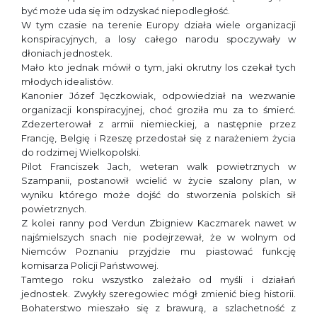
być może uda się im odzyskać niepodległość.
W tym czasie na terenie Europy działa wiele organizacji
konspiracyjnych, a losy całego narodu spoczywały w
dłoniach jednostek.
Mało kto jednak mówił o tym, jaki okrutny los czekał tych
młodych idealistów.
Kanonier Józef Jęczkowiak, odpowiedział na wezwanie
organizacji konspiracyjnej, choć groziła mu za to śmierć.
Zdezerterował z armii niemieckiej, a następnie przez
Francję, Belgię i Rzeszę przedostał się z narażeniem życia
do rodzimej Wielkopolski.
Pilot Franciszek Jach, weteran walk powietrznych w
Szampanii, postanowił wcielić w życie szalony plan, w
wyniku którego może dojść do stworzenia polskich sił
powietrznych.
Z kolei ranny pod Verdun Zbigniew Kaczmarek nawet w
najśmielszych snach nie podejrzewał, że w wolnym od
Niemców Poznaniu przyjdzie mu piastować funkcję
komisarza Policji Państwowej.
Tamtego roku wszystko zależało od myśli i działań
jednostek. Zwykły szeregowiec mógł zmienić bieg historii.
Bohaterstwo mieszało się z brawurą, a szlachetność z