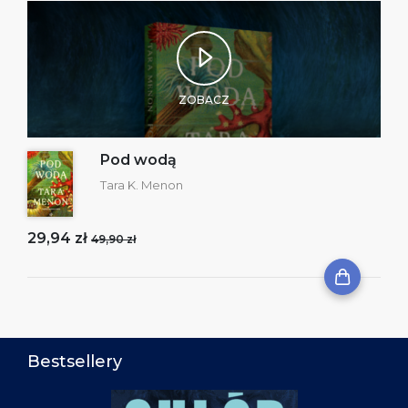
ZOBACZ
Pod wodą
Tara K. Menon
29,94 zł
49,90 zł
Bestsellery