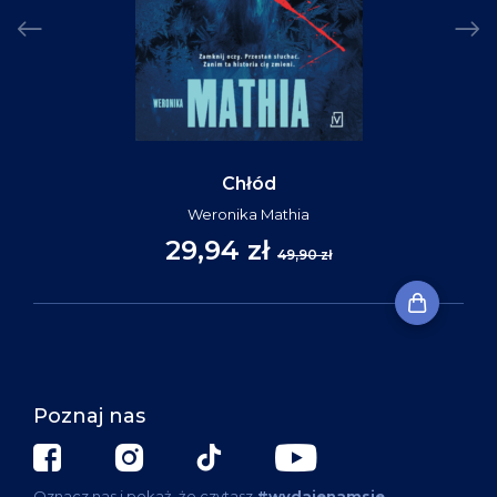
Chłód
Weronika Mathia
29,94 zł
49,90 zł
Poznaj nas
Oznacz nas i pokaż, że czytasz
#wydajenamsie