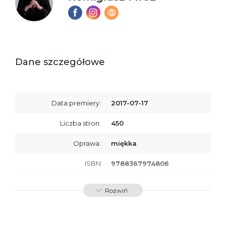
Dane szczegółowe
Data premiery:
2017-07-17
Liczba stron:
450
Oprawa:
miękka
ISBN
9788367974806
SKU:
K800601
Rozwiń
Producent / Osoby
Wydawnictwo Poznańskie
odpowiedzialne za
Sp. z o.o.
zgodność produktu z
ul. Fredry 8