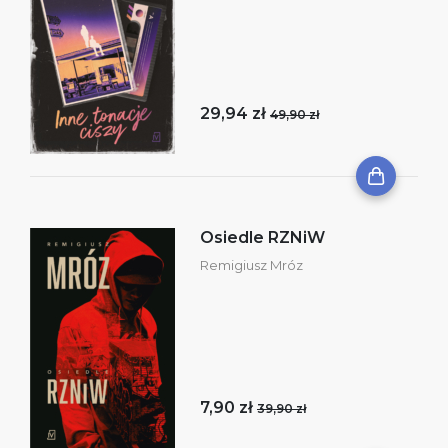
29,94 zł
49,90 zł
Osiedle RZNiW
Remigiusz Mróz
7,90 zł
39,90 zł