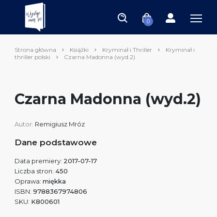
0
Strona główna
Książki
Kryminał i Thriller
Kryminał i
thriller polski
Czarna Madonna (wyd.2)
Czarna Madonna (wyd.2)
Autor:
Remigiusz Mróz
Dane podstawowe
Data premiery:
2017-07-17
Liczba stron:
450
Oprawa:
miękka
ISBN:
9788367974806
SKU:
K800601