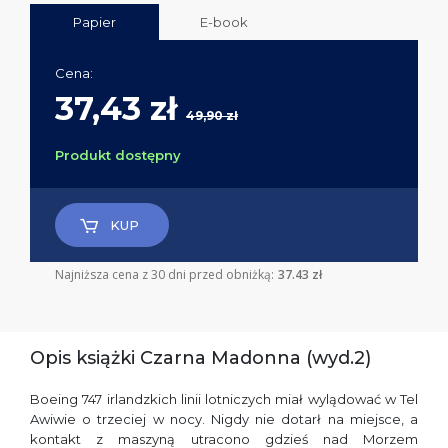
Papier
E-book
Cena:
37,43 zł
49,90 zł
Produkt dostępny
KUP
Najniższa cena z 30 dni przed obniżką:
37.43 zł
Opis książki Czarna Madonna (wyd.2)
Boeing 747 irlandzkich linii lotniczych miał wylądować w Tel
Awiwie o trzeciej w nocy. Nigdy nie dotarł na miejsce, a
kontakt z maszyną utracono gdzieś nad Morzem