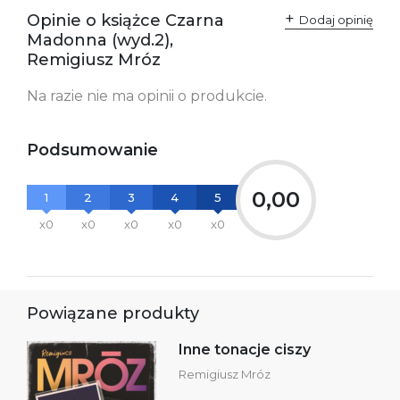
przepisami:
61-701 Poznań
Opinie o książce Czarna
Polska
Dodaj opinię
kontakt@wydajenamsie.pl
Madonna (wyd.2),
+48 61 623 38 38
Remigiusz Mróz
Ostrzeżenia oraz
Załącznik PDF
Na razie nie ma opinii o produkcie.
informacje dotyczące
bezpieczeństwa:
Podsumowanie
0,00
1
2
3
4
5
x0
x0
x0
x0
x0
Powiązane produkty
Inne tonacje ciszy
Remigiusz Mróz