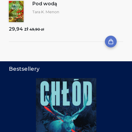
Pod wodą
Tara K. Menon
29,94 zł
49,90 zł
Bestsellery