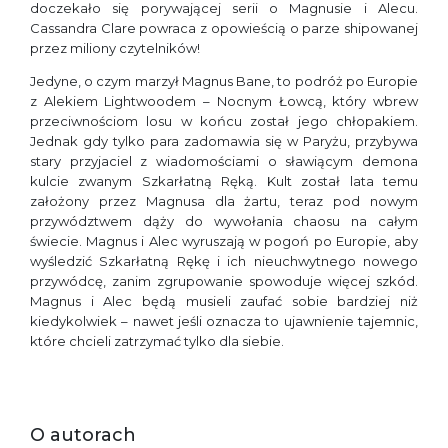
doczekało się porywającej serii o Magnusie i Alecu.
Cassandra Clare powraca z opowieścią o parze shipowanej
przez miliony czytelników!
Jedyne, o czym marzył Magnus Bane, to podróż po Europie
z Alekiem Lightwoodem – Nocnym Łowcą, który wbrew
przeciwnościom losu w końcu został jego chłopakiem.
Jednak gdy tylko para zadomawia się w Paryżu, przybywa
stary przyjaciel z wiadomościami o sławiącym demona
kulcie zwanym Szkarłatną Ręką. Kult został lata temu
założony przez Magnusa dla żartu, teraz pod nowym
przywództwem dąży do wywołania chaosu na całym
świecie. Magnus i Alec wyruszają w pogoń po Europie, aby
wyśledzić Szkarłatną Rękę i ich nieuchwytnego nowego
przywódcę, zanim zgrupowanie spowoduje więcej szkód.
Magnus i Alec będą musieli zaufać sobie bardziej niż
kiedykolwiek – nawet jeśli oznacza to ujawnienie tajemnic,
które chcieli zatrzymać tylko dla siebie.
O autorach