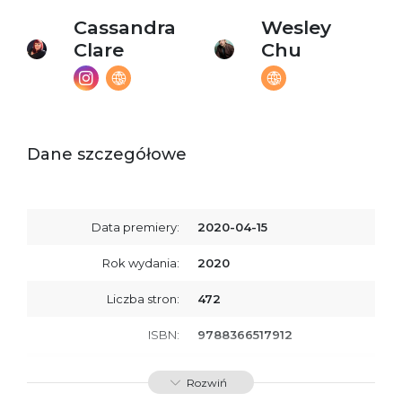
Cassandra
Wesley
Clare
Chu
Dane szczegółowe
Data premiery:
2020-04-15
Rok wydania:
2020
Liczba stron:
472
ISBN:
9788366517912
SKU:
E201241
Rozwiń