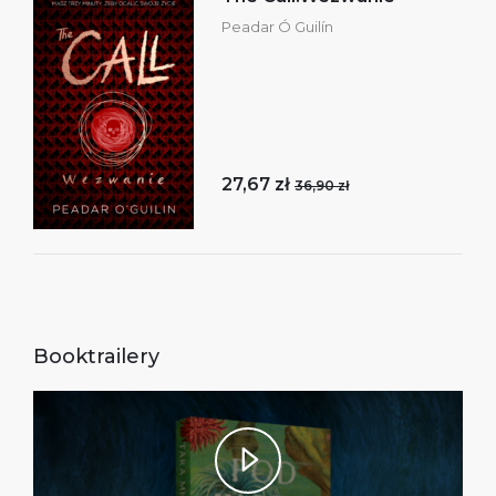
Peadar Ó Guilín
27,67 zł
36,90 zł
Booktrailery