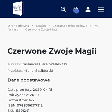
0
Strona główna
Książki
Literatura młodzieżowa
YA
fantasy
Czerwone Zwoje Magii
Czerwone Zwoje Magii
Autorzy:
Cassandra Clare
,
Wesley Chu
Przekład:
Michał Szalbierski
Dane podstawowe
Data premiery:
2020-04-15
Rok wydania:
2020
Liczba stron:
472
ISBN:
9788366517912
SKU:
E201241