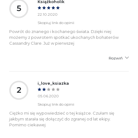
Książkoholik
5
22.10.2020
Skopiuj link do opinii
Powrót do znanego i kochanego świata. Dzięki niej
możemy z powrotem spotkać ukochanych bohaterów
Cassandry Clare. Już w pierwszej
Rozwiń
i_love_ksiazka
2
05.06.2020
Skopiuj link do opinii
Ciężko mi się wypowiedzieć o tej książce. Czułam się
jakbym starała się dołączyć do zgranej od lat ekipy.
Pomimo ciekawej