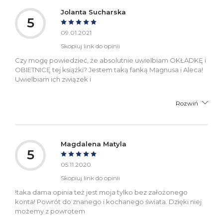
Jolanta Sucharska
5
09.01.2021
Skopiuj link do opinii
Czy mogę powiedzieć, że absolutnie uwielbiam OKŁADKĘ i
OBIETNICĘ tej książki? Jestem taką fanką Magnusa i Aleca!
Uwielbiam ich związek i
Rozwiń
Magdalena Matyla
5
05.11.2020
Skopiuj link do opinii
!taka dama opinia też jest moja tylko bez założonego
konta! Powrót do znanego i kochanego świata. Dzięki niej
możemy z powrotem