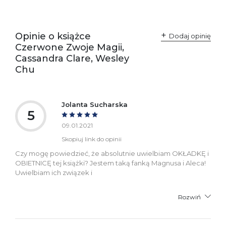
Producent / Osoby
Wydawnictwo Poznańskie
odpowiedzialne za
Sp. z o.o.
zgodność produktu z
ul. Fredry 8
przepisami:
61-701 Poznań
Opinie o książce
Polska
Dodaj opinię
kontakt@wydajenamsie.pl
Czerwone Zwoje Magii,
+48 61 623 38 38
Cassandra Clare, Wesley
Chu
Ostrzeżenia oraz
Załącznik PDF
informacje dotyczące
bezpieczeństwa:
Jolanta Sucharska
5
09.01.2021
Skopiuj link do opinii
Czy mogę powiedzieć, że absolutnie uwielbiam OKŁADKĘ i
OBIETNICĘ tej książki? Jestem taką fanką Magnusa i Aleca!
Uwielbiam ich związek i
Rozwiń