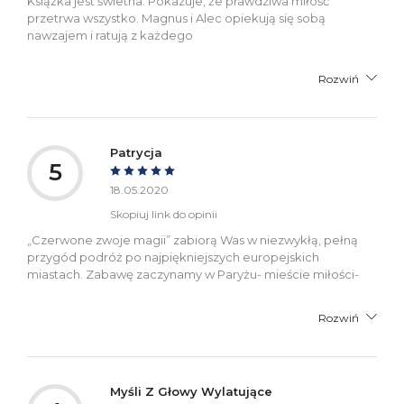
Książka jest świetna. Pokazuje, że prawdziwa miłość
przetrwa wszystko. Magnus i Alec opiekują się sobą
nawzajem i ratują z każdego
Rozwiń
Patrycja
5
18.05.2020
Skopiuj link do opinii
„Czerwone zwoje magii” zabiorą Was w niezwykłą, pełną
przygód podróż po najpiękniejszych europejskich
miastach. Zabawę zaczynamy w Paryżu- mieście miłości-
Rozwiń
Myśli Z Głowy Wylatujące