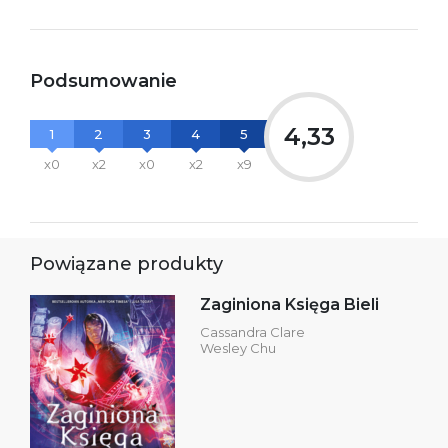
Podsumowanie
4,33
1
2
3
4
5
x0
x2
x0
x2
x9
Powiązane produkty
Zaginiona Księga Bieli
Cassandra Clare
Wesley Chu