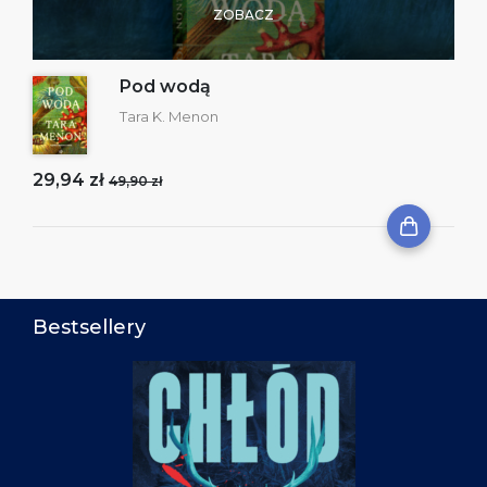
ZOBACZ
Pod wodą
Tara K. Menon
29,94 zł
49,90 zł
Bestsellery