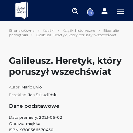
0
Strona główna
Książki
Książki historyczne
Biografie,
pamiętniki
Galileusz. Heretyk, który poruszył wszechświat
Galileusz. Heretyk, który
poruszył wszechświat
Autor:
Mario Livio
Przekład:
Jan Szkudliński
Dane podstawowe
Data premiery:
2021-06-02
Oprawa:
miękka
ISBN:
9788366570450