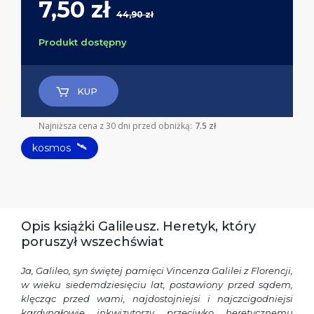
7,50 zł
44,90 zł
Produkt dostępny
KUP
Najniższa cena z 30 dni przed obniżką:
7.5 zł
🛰
kosmos
Opis książki Galileusz. Heretyk, który
poruszył wszechświat
Ja, Galileo, syn świętej pamięci Vincenza Galilei z Florencji,
w wieku siedemdziesięciu lat, postawiony przed sądem,
klęcząc przed wami, najdostojniejsi i najczcigodniejsi
kardynałowie inkwizytorzy przeciwko heretycznemu