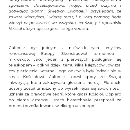
zgorszeniu chrześcijaństwa, mając przed oczyma i
dotykając dłońmi Świętych Ewangelii, przysięgam, że
zawsze wierzyłem, i wierzę teraz, i z Bożą pomocą będę
wierzył w przyszłości we wszystko, co święty i apostolski
Kościół utrzymuje, co głosi i czego naucza.
Galileusz był jednym z najświatlejszych umysłów
renesansowej Europy. Skonstruował termometr i
mikroskop. Jako jeden z pierwszych posługiwał się
teleskopem – odkrył dzięki temu kilka księżyców Jowisza,
czy pierścienie Saturna. Jego odkrycia były jednak nie w
smak Kościołowi. Galileusz toczył spory ze Świętą
Inkwizycją, która zakazywała głoszenia herezji. Florencki
uczony został zmuszony do wyrzeknięcia się swoich tez i
uznania za prawdziwe teorii, które głosił Kościół. Dopiero
po niemal czterystu latach hierarchowie przeprosili za
proces i prześladowania wielkiego uczonego.