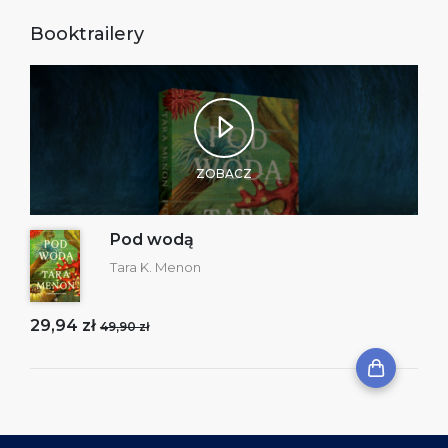
Booktrailery
ZOBACZ
Pod wodą
Tara K. Menon
29,94 zł
49,90 zł