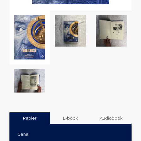
Papier
E-book
Audiobook
Cena: