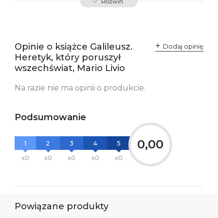
Rozwiń
odpowiedzialne za
Sp. z o.o.
zgodność produktu z
ul. Fredry 8
przepisami:
61-701 Poznań
Polska
kontakt@wydajenamsie.pl
+48 61 623 38 38
Opinie o książce Galileusz.
Dodaj opinię
Heretyk, który poruszył
Ostrzeżenia oraz
Załącznik PDF
wszechświat, Mario Livio
informacje dotyczące
bezpieczeństwa:
Na razie nie ma opinii o produkcie.
Podsumowanie
0,00
1
2
3
4
5
x0
x0
x0
x0
x0
Powiązane produkty