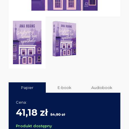
Papier
E-book
Audiobook
Cena:
41,18 zł
54,90 zł
Produkt dostępny