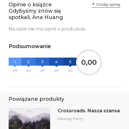
Opinie o książce
Polska
Dodaj opinię
kontakt@wydajenamsie.pl
Gdybyśmy znów się
+48 61 623 38 38
spotkali, Ana Huang
Ostrzeżenia oraz
Załącznik PDF
Na razie nie ma opinii o produkcie.
informacje dotyczące
bezpieczeństwa:
Podsumowanie
0,00
1
2
3
4
5
x0
x0
x0
x0
x0
Powiązane produkty
Crossroads. Nasza szansa
Devney Perry