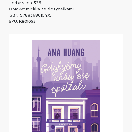
Liczba stron:
326
Oprawa:
miękka ze skrzydełkami
ISBN:
9788368610475
SKU:
K801055