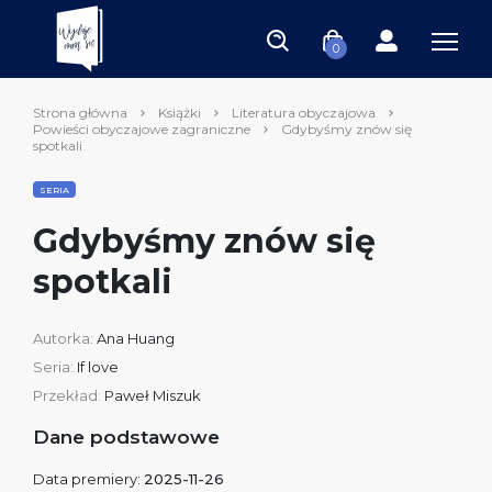
0
Strona główna
Książki
Literatura obyczajowa
Powieści obyczajowe zagraniczne
Gdybyśmy znów się
spotkali
SERIA
Gdybyśmy znów się
spotkali
Autorka:
Ana Huang
Seria:
If love
Przekład:
Paweł Miszuk
Dane podstawowe
Data premiery:
2025-11-26