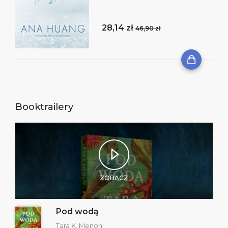
28,14 zł
46,90 zł
Booktrailery
ZOBACZ
Pod wodą
Tara K. Menon