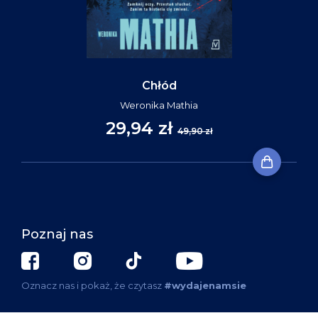
Chłód
Weronika Mathia
29,94 zł
49,90 zł
Poznaj nas
Oznacz nas i pokaż, że czytasz
#wydajenamsie