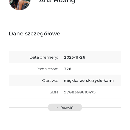
Ana Huang
Dane szczegółowe
Data premiery:
2025-11-26
Liczba stron:
326
Oprawa:
miękka ze skrzydełkami
ISBN
9788368610475
SKU:
K801055
Rozwiń
Producent / Osoby
Wydawnictwo Poznańskie
odpowiedzialne za
Sp. z o.o.
zgodność produktu z
ul. Fredry 8
przepisami:
61-701 Poznań