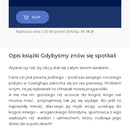
KUP
Najniższa cena z 30 dni przed obniżką:
41.18 zł
Opis książki Gdybyśmy znów się spotkali
Wystarczy rok, by obcy stali się całym swoim światem…
Farra Lin jest pewna jednego – podczas swojego rocznego
pobytu w Szanghaju zakocha się po raz pierwszy. Problem
w tym, że jej wybranek to chłopak nowej przyjaciółki.
A nie ma nic gorszego niż uczucie do kogoś, kogo nie
można mieć… przynajmniej tak jej się wydaje. Bo jeśli to
naprawdę miłość, dlaczego jej myśli wciąż uciekają do
kogoś innego – aroganckiego blondyna, sportowca z ego
większym niż stadion i uśmiechem, który rozbraja jego
dołeczki w policzkach?