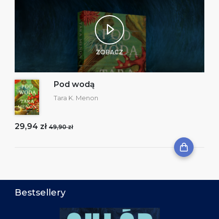
ZOBACZ
Pod wodą
Tara K. Menon
29,94 zł
49,90 zł
Bestsellery