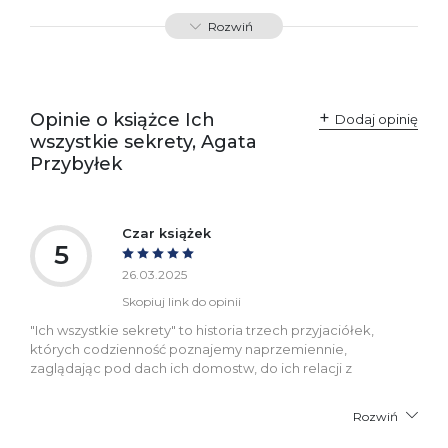
Producent / Osoby
Wydawnictwo Poznańskie
Rozwiń
odpowiedzialne za
Sp. z o.o.
zgodność produktu z
ul. Fredry 8
przepisami:
61-701 Poznań
Polska
kontakt@wydajenamsie.pl
+48 61 623 38 38
Opinie o książce Ich
Dodaj opinię
wszystkie sekrety, Agata
Ostrzeżenia oraz
Załącznik PDF
Przybyłek
informacje dotyczące
bezpieczeństwa:
Czar książek
5
26.03.2025
Skopiuj link do opinii
"Ich wszystkie sekrety" to historia trzech przyjaciółek,
których codzienność poznajemy naprzemiennie,
zaglądając pod dach ich domostw, do ich relacji z
Rozwiń