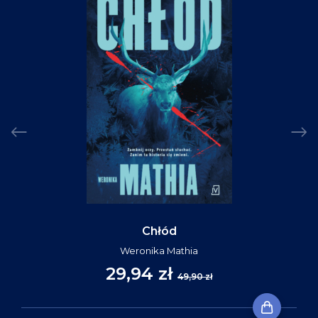
Chłód
Weronika Mathia
29,94 zł
49,90 zł