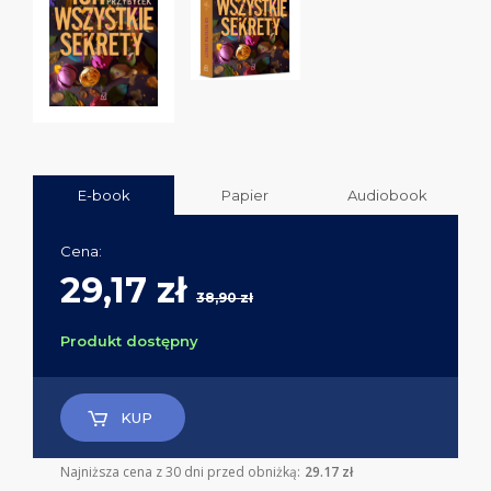
E-book
Papier
Audiobook
Cena:
29,17 zł
38,90 zł
Produkt dostępny
KUP
Najniższa cena z 30 dni przed obniżką:
29.17 zł