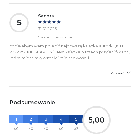
Sandra
5
31.01.2025
Skopiuj link do opinii
chciałabym wam polecić najnowszą książkę autorki „ICH
WSZYSTKIE SEKRETY”. Jest książka o trzech przyjaciółkach,
które mieszkają w małej miejscowości i
Rozwiń
Podsumowanie
5,00
1
2
3
4
5
x0
x0
x0
x0
x2