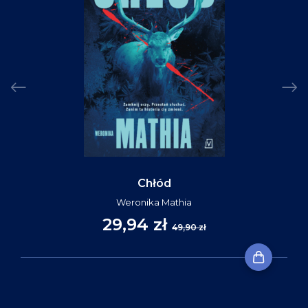
Chłód
Weronika Mathia
29,94 zł
49,90 zł