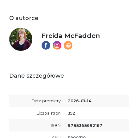
O autorce
Freida McFadden
Dane szczegółowe
Data premiery:
2026-01-14
Liczba stron:
352
ISBN:
9788368692167
SKU:
E800710