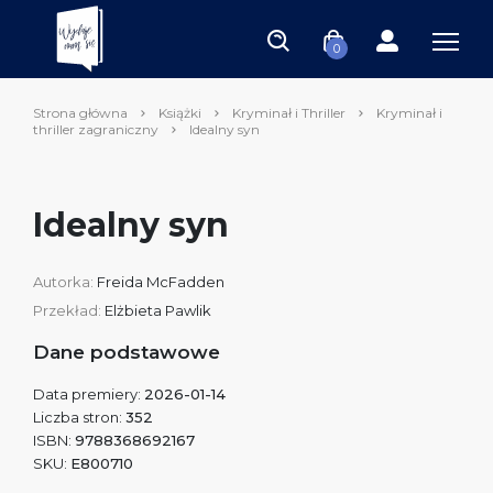
0
Strona główna
Książki
Kryminał i Thriller
Kryminał i
thriller zagraniczny
Idealny syn
Idealny syn
Autorka:
Freida McFadden
Przekład:
Elżbieta Pawlik
Dane podstawowe
Data premiery:
2026-01-14
Liczba stron:
352
ISBN:
9788368692167
SKU:
E800710