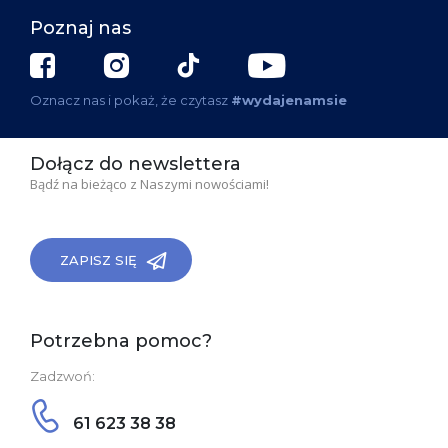
Poznaj nas
Oznacz nas i pokaż, że czytasz
#wydajenamsie
Dołącz do newslettera
Bądź na bieżąco z Naszymi nowościami!
ZAPISZ SIĘ
Potrzebna pomoc?
Zadzwoń:
61 623 38 38