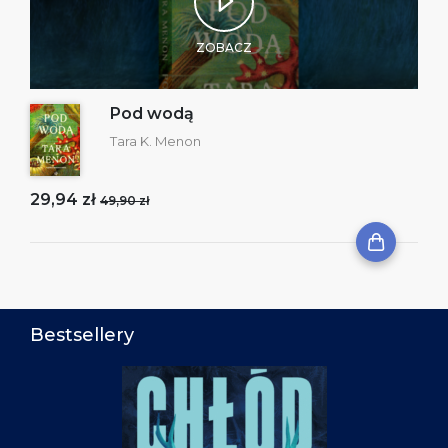
ZOBACZ
Pod wodą
Tara K. Menon
29,94 zł
49,90 zł
Bestsellery