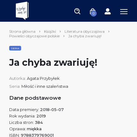
0
Strona główna
Książki
Literatura obyczajowa
Powieści obyczajowe polskie
Ja chyba zwariuję!
SERIA
Ja chyba zwariuję!
Autorka:
Agata Przybyłek
Seria:
Miłość i inne szaleństwa
Dane podstawowe
Data premiery:
2018-05-07
Rok wydania:
2019
Liczba stron:
384
Oprawa:
miękka
ISBN:
9788379769001