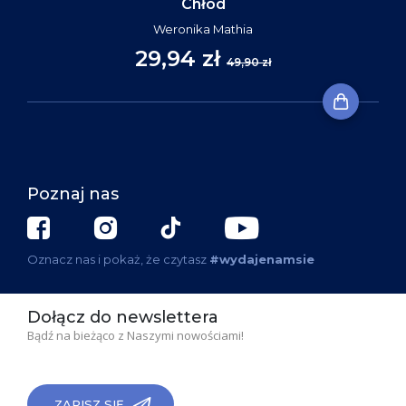
Chłód
Weronika Mathia
29,94 zł
49,90 zł
Poznaj nas
Oznacz nas i pokaż, że czytasz
#wydajenamsie
Dołącz do newslettera
Bądź na bieżąco z Naszymi nowościami!
ZAPISZ SIĘ