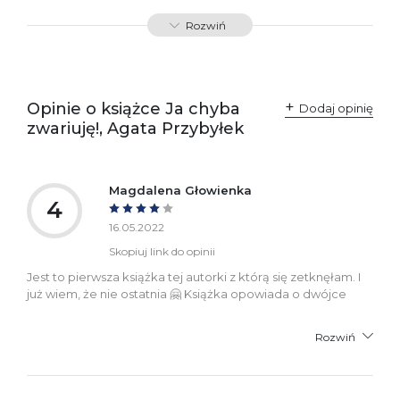
ISBN
9788379769001
Rozwiń
SKU:
K733993
Producent / Osoby
Wydawnictwo Poznańskie
odpowiedzialne za
Sp. z o.o.
Opinie o książce Ja chyba
Dodaj opinię
zgodność produktu z
ul. Fredry 8
zwariuję!, Agata Przybyłek
przepisami:
61-701 Poznań
Polska
kontakt@wydajenamsie.pl
+48 61 623 38 38
Magdalena Głowienka
4
Ostrzeżenia oraz
Załącznik PDF
informacje dotyczące
16.05.2022
bezpieczeństwa:
Skopiuj link do opinii
Jest to pierwsza książka tej autorki z którą się zetknęłam. I
już wiem, że nie ostatnia 🤗 Książka opowiada o dwójce
Rozwiń