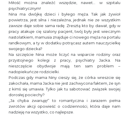
Miłość można znaleźć wszędzie, nawet… w szpitalu
psychiatrycznym!
Nina ma dwójkę dzieci i byłego męża. Tak jak żywioł
powietrza, jest silna i niezależna, jednak nie ze wszystkim
zawsze daje sobie sama radę. Zresztą kto by dawał, gdy w
pracy atakuje cię szalony pacjent, twój były jest wiecznym
nastolatkiem, mamusia znajduje ci nowego męża na portalu
randkowym, a ty w dodatku potrącasz autem nauczycielkę
swojego dziecka?
Na szczęście Nina może liczyć na wsparcie rodziny oraz
przystojnego kolegi z pracy, psychiatry Jacka. Na
nieszczęście obydwoje mają ten sam problem –
nadopiekuńcze rodzicielki.
Podczas gdy mama Niny cieszy się, że córka wreszcie się
zakochała, mama Jacka nie jest zachwycona faktem, że syn
z kimś się umawia. Tylko jak tu sabotować związek swojej
dorosłej pociechy?
„Ja chyba zwariuję!” to romantyczna i zarazem pełna
zwrotów akcji opowieść o codzienności, która daje nam
nadzieję na wszystko, co najlepsze.