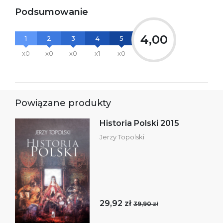
Podsumowanie
4,00
1
2
3
4
5
x0
x0
x0
x1
x0
Powiązane produkty
Historia Polski 2015
Jerzy Topolski
29,92 zł
39,90 zł