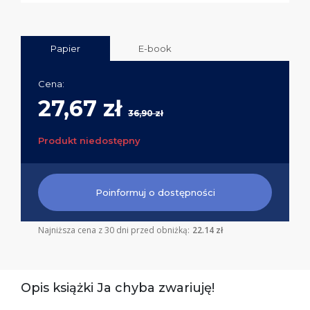
Papier
E-book
Cena:
27,67 zł
36,90 zł
Produkt niedostępny
Poinformuj o dostępności
Najniższa cena z 30 dni przed obniżką:
22.14 zł
Opis książki Ja chyba zwariuję!