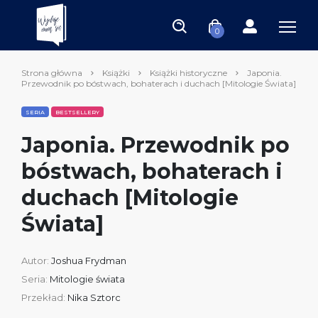
0
Strona główna
Książki
Książki historyczne
Japonia.
Przewodnik po bóstwach, bohaterach i duchach [Mitologie Świata]
SERIA
BESTSELLERY
Japonia. Przewodnik po
bóstwach, bohaterach i
duchach [Mitologie
Świata]
Autor:
Joshua Frydman
Seria:
Mitologie świata
Przekład:
Nika Sztorc