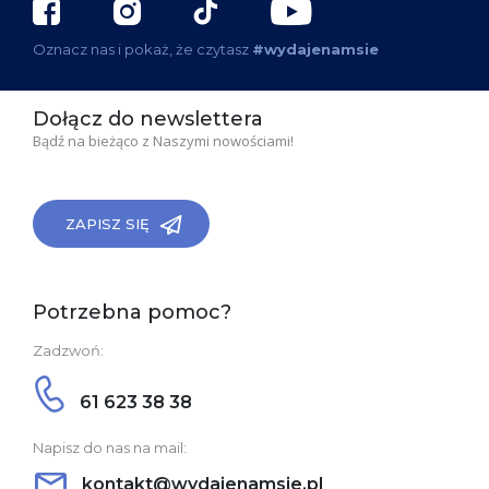
Oznacz nas i pokaż, że czytasz
#wydajenamsie
Dołącz do newslettera
Bądź na bieżąco z Naszymi nowościami!
ZAPISZ SIĘ
Potrzebna pomoc?
Zadzwoń:
61 623 38 38
Napisz do nas na mail:
kontakt@wydajenamsie.pl