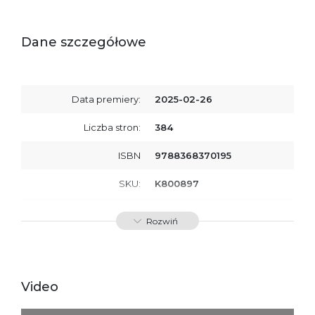
Dane szczegółowe
Data premiery:
2025-02-26
Liczba stron:
384
ISBN
9788368370195
SKU:
K800897
Producent / Osoby
Wydawnictwo Poznańskie
Rozwiń
odpowiedzialne za
Sp. z o.o.
zgodność produktu z
ul. Fredry 8
przepisami:
61-701 Poznań
Polska
kontakt@wydajenamsie.pl
+48 61 623 38 38
Video
Ostrzeżenia oraz
Załącznik PDF