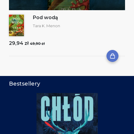
Pod wodą
Tara K. Menon
29,94 zł
49,90 zł
Bestsellery