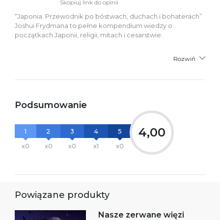
Skopiuj link do opinii
“Japonia. Przewodnik po bóstwach, duchach i bohaterach”
Joshui Frydmana to pełne kompendium wiedzy o
początkach Japonii, religii, mitach i cesarstwie.
Rozwiń
Podsumowanie
4,00
1
2
3
4
5
x0
x0
x0
x1
x0
Powiązane produkty
Nasze zerwane więzi