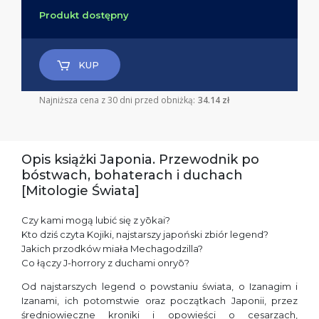
Produkt dostępny
KUP
Najniższa cena z 30 dni przed obniżką:
34.14 zł
Opis książki Japonia. Przewodnik po
bóstwach, bohaterach i duchach
[Mitologie Świata]
Czy kami mogą lubić się z yōkai?
Kto dziś czyta Kojiki, najstarszy japoński zbiór legend?
Jakich przodków miała Mechagodzilla?
Co łączy J-horrory z duchami onryō?
Od najstarszych legend o powstaniu świata, o Izanagim i
Izanami, ich potomstwie oraz początkach Japonii, przez
średniowieczne kroniki i opowieści o cesarzach,