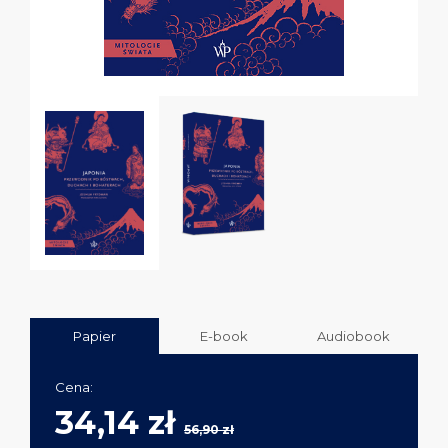
Papier
E-book
Audiobook
Cena:
34,14 zł
56,90 zł