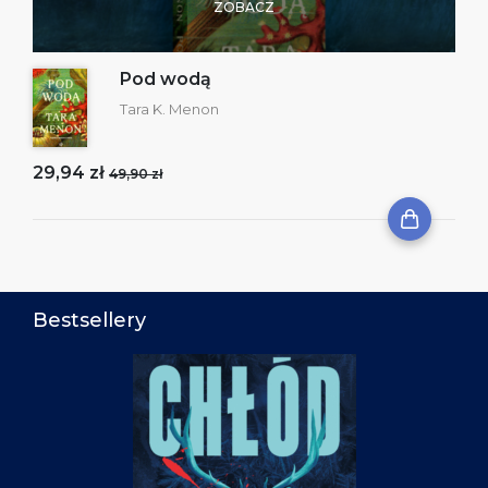
ZOBACZ
Pod wodą
Tara K. Menon
29,94 zł
49,90 zł
Bestsellery