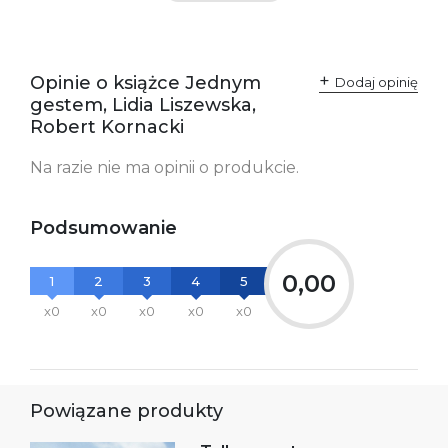
Producent / Osoby
Wydawnictwo Poznańskie
odpowiedzialne za
Sp. z o.o.
zgodność produktu z
ul. Fredry 8
przepisami:
61-701 Poznań
Opinie o książce Jednym
Polska
Dodaj opinię
kontakt@wydajenamsie.pl
gestem, Lidia Liszewska,
+48 61 623 38 38
Robert Kornacki
Ostrzeżenia oraz
Załącznik PDF
Na razie nie ma opinii o produkcie.
informacje dotyczące
bezpieczeństwa:
Podsumowanie
0,00
1
2
3
4
5
x0
x0
x0
x0
x0
Powiązane produkty