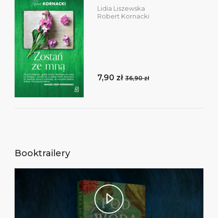
Lidia Liszewska
Robert Kornacki
7,90 zł
36,90 zł
Booktrailery