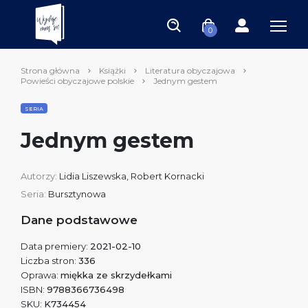
0
Strona główna
Książki
Literatura obyczajowa
Powieści obyczajowe polskie
Jednym gestem
SERIA
Jednym gestem
Autorzy:
Lidia Liszewska
,
Robert Kornacki
Seria:
Bursztynowa
Dane podstawowe
Data premiery:
2021-02-10
Liczba stron:
336
Oprawa:
miękka ze skrzydełkami
ISBN:
9788366736498
SKU:
K734454