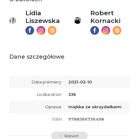
Lidia
Robert
Liszewska
Kornacki
Dane szczegółowe
Data premiery:
2021-02-10
Liczba stron:
336
Oprawa:
miękka ze skrzydełkami
ISBN
9788366736498
SKU:
K734454
Rozwiń