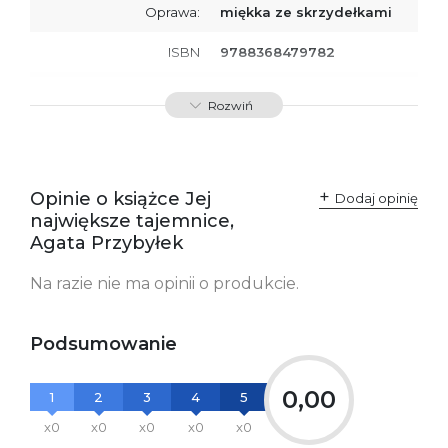
Oprawa:
miękka ze skrzydełkami
ISBN
9788368479782
SKU:
K800984
Rozwiń
Producent / Osoby
Wydawnictwo Poznańskie
odpowiedzialne za
Sp. z o.o.
zgodność produktu z
ul. Fredry 8
przepisami:
61-701 Poznań
Opinie o książce Jej
Polska
Dodaj opinię
kontakt@wydajenamsie.pl
największe tajemnice,
+48 61 623 38 38
Agata Przybyłek
Ostrzeżenia oraz
Załącznik PDF
Na razie nie ma opinii o produkcie.
informacje dotyczące
bezpieczeństwa:
Podsumowanie
0,00
1
2
3
4
5
x0
x0
x0
x0
x0