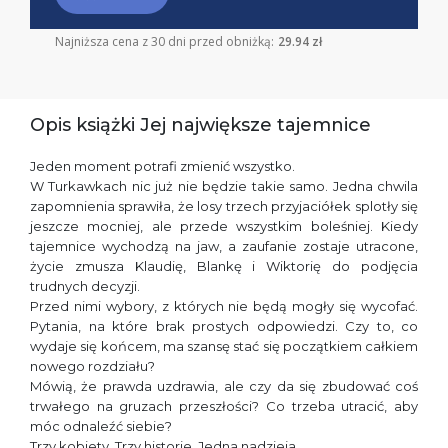
Najniższa cena z 30 dni przed obniżką:
29.94 zł
Opis książki Jej największe tajemnice
Jeden moment potrafi zmienić wszystko.
W Turkawkach nic już nie będzie takie samo. Jedna chwila
zapomnienia sprawiła, że losy trzech przyjaciółek splotły się
jeszcze mocniej, ale przede wszystkim boleśniej. Kiedy
tajemnice wychodzą na jaw, a zaufanie zostaje utracone,
życie zmusza Klaudię, Blankę i Wiktorię do podjęcia
trudnych decyzji.
Przed nimi wybory, z których nie będą mogły się wycofać.
Pytania, na które brak prostych odpowiedzi. Czy to, co
wydaje się końcem, ma szansę stać się początkiem całkiem
nowego rozdziału?
Mówią, że prawda uzdrawia, ale czy da się zbudować coś
trwałego na gruzach przeszłości? Co trzeba utracić, aby
móc odnaleźć siebie?
Trzy kobiety. Trzy historie. Jedna nadzieja.