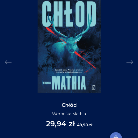
Chłód
Weronika Mathia
29,94 zł
49,90 zł