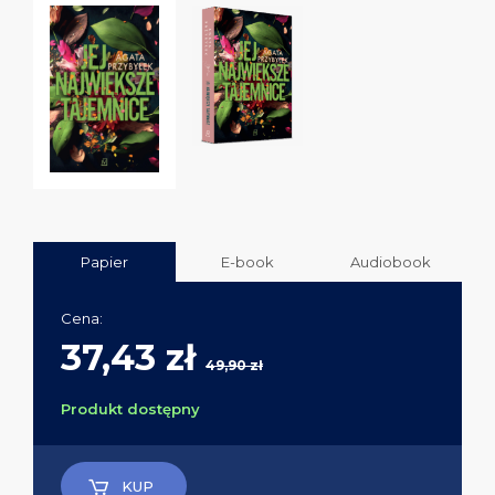
Papier
E-book
Audiobook
Cena:
37,43 zł
49,90 zł
Produkt dostępny
KUP