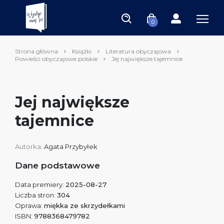
0
Strona główna
Książki
Literatura obyczajowa
Powieści obyczajowe polskie
Jej największe tajemnice
Jej największe
tajemnice
Autorka:
Agata Przybyłek
Dane podstawowe
Data premiery:
2025-08-27
Liczba stron:
304
Oprawa:
miękka ze skrzydełkami
ISBN:
9788368479782