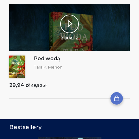
ZOBACZ
Pod wodą
Tara K. Menon
29,94 zł
49,90 zł
Bestsellery