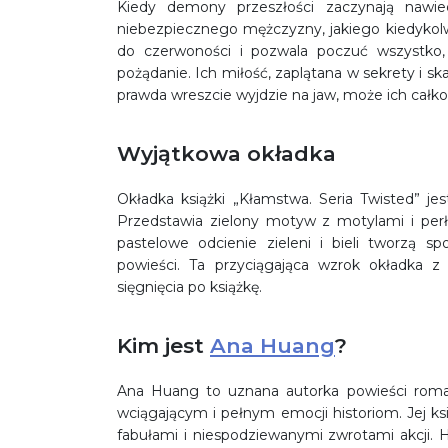
Kiedy demony przeszłości zaczynają nawied
niebezpiecznego mężczyzny, jakiego kiedykolwi
do czerwoności i pozwala poczuć wszystko,
pożądanie. Ich miłość, zaplątana w sekrety i s
prawda wreszcie wyjdzie na jaw, może ich całko
Wyjątkowa okładka
Okładka książki „Kłamstwa. Seria Twisted” jes
Przedstawia zielony motyw z motylami i perł
pastelowe odcienie zieleni i bieli tworzą sp
powieści. Ta przyciągająca wzrok okładka z
sięgnięcia po książkę.
Kim jest
Ana Huang
?
Ana Huang to uznana autorka powieści roman
wciągającym i pełnym emocji historiom. Jej ksi
fabułami i niespodziewanymi zwrotami akcji. 