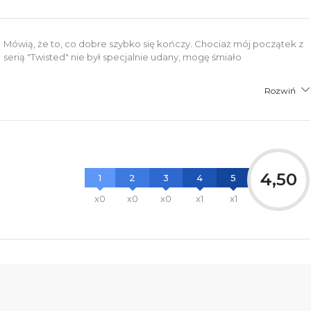
Mówią, że to, co dobre szybko się kończy. Chociaż mój początek z
serią "Twisted" nie był specjalnie udany, mogę śmiało
Rozwiń
4,50
1
2
3
4
5
x0
x0
x0
x1
x1