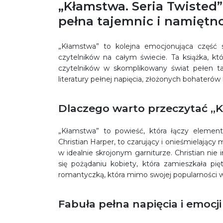
„Kłamstwa. Seria Twisted
pełna tajemnic i namiętn
„Kłamstwa” to kolejna emocjonująca część s
czytelników na całym świecie. Ta książka, kt
czytelników w skomplikowany świat pełen ta
literatury pełnej napięcia, złożonych bohateró
Dlaczego warto przeczytać „K
„Kłamstwa” to powieść, która łączy elementy 
Christian Harper, to czarujący i onieśmielają
w idealnie skrojonym garniturze. Christian nie i
się pożądaniu kobiety, która zamieszkała pięt
romantyczką, która mimo swojej popularności w
Fabuła pełna napięcia i emocji