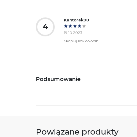
Kantorek90
4
19.10.2023
Skopiuj link do opinii
Podsumowanie
Powiązane produkty