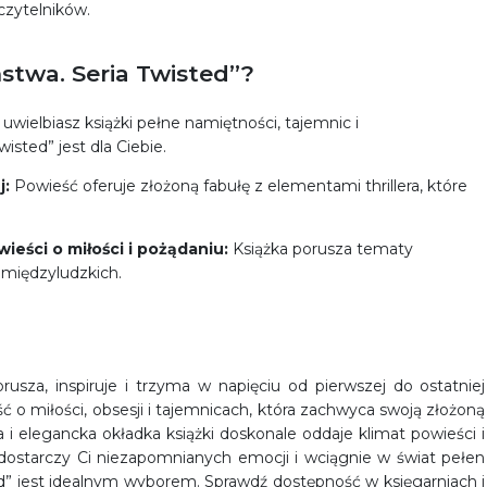
czytelników.
mstwa. Seria Twisted”?
 uwielbiasz książki pełne namiętności, tajemnic i
isted” jest dla Ciebie.
j:
Powieść oferuje złożoną fabułę z elementami thrillera, które
eści o miłości i pożądaniu:
Książka porusza tematy
i międzyludzkich.
orusza, inspiruje i trzyma w napięciu od pierwszej do ostatniej
 o miłości, obsesji i tajemnicach, która zachwyca swoją złożoną
a i elegancka okładka książki doskonale oddaje klimat powieści i
ra dostarczy Ci niezapomnianych emocji i wciągnie w świat pełen
ted” jest idealnym wyborem. Sprawdź dostępność w księgarniach i