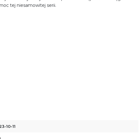
moc tej niesamowitej serii.
23-10-11
6