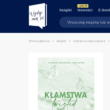
-40% 💙
Książki
Nowości
E-boo
Strona główna
Książki
Literatura obyczajowa