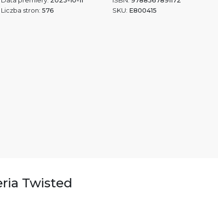
Data premiery:
2023-10-11
ISBN:
9788367891172
Liczba stron:
576
SKU:
E800415
eria Twisted