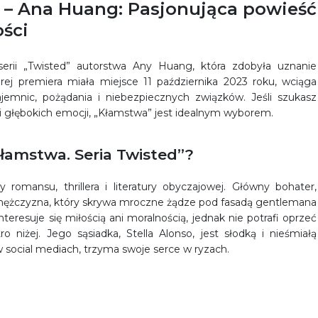
” – Ana Huang: Pasjonująca powieść
ości
erii „Twisted” autorstwa Any Huang, która zdobyła uznanie
órej premiera miała miejsce 11 października 2023 roku, wciąga
jemnic, pożądania i niebezpiecznych związków. Jeśli szukasz
w i głębokich emocji, „Kłamstwa” jest idealnym wyborem.
łamstwa. Seria Twisted”?
romansu, thrillera i literatury obyczajowej. Główny bohater,
cy mężczyzna, który skrywa mroczne żądze pod fasadą gentlemana
nteresuje się miłością ani moralnością, jednak nie potrafi oprzeć
ro niżej. Jego sąsiadka, Stella Alonso, jest słodką i nieśmiałą
 social mediach, trzyma swoje serce w ryzach.