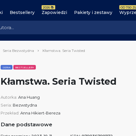
2026 📚
OD 7.50 ZŁ
ki
Bestsellery
Zapowiedzi
Pakiety i zestawy
Wyprze
Seria Bezwstydna
Kłamstwa. Seria Twisted
SERIA
BESTSELLERY
Kłamstwa. Seria Twisted
Autorka:
Ana Huang
Seria:
Bezwstydna
Przekład:
Anna Hikiert-Bereza
Dane podstawowe