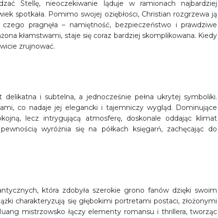
zać Stellę, nieoczekiwanie ląduje w ramionach najbardziej
ek spotkała. Pomimo swojej oziębłości, Christian rozgrzewa ją
 czego pragnęła – namiętność, bezpieczeństwo i prawdziwe
każona kłamstwami, staje się coraz bardziej skomplikowana. Kiedy
wicie zrujnować.
t delikatna i subtelna, a jednocześnie pełna ukrytej symboliki.
ami, co nadaje jej elegancki i tajemniczy wygląd. Dominujące
okojną, lecz intrygującą atmosferę, doskonale oddając klimat
 pewnością wyróżnia się na półkach księgarń, zachęcając do
tycznych, która zdobyła szerokie grono fanów dzięki swoim
ążki charakteryzują się głębokimi portretami postaci, złożonymi
Huang mistrzowsko łączy elementy romansu i thrillera, tworząc