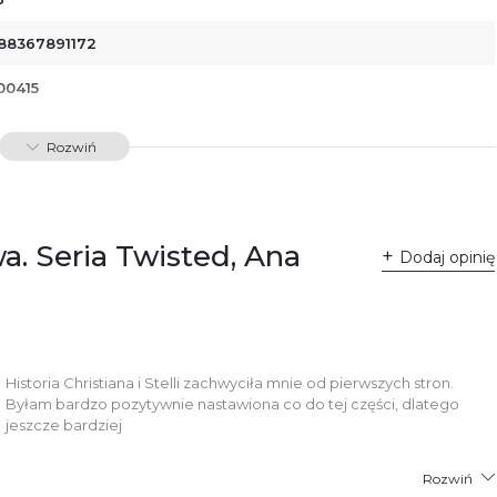
88367891172
00415
dawnictwo Poznańskie Sp. z o.o.
Rozwiń
 Fredry 8
-701 Poznań
lska
ntakt@wydajenamsie.pl
8 61 623 38 38
a. Seria Twisted, Ana
Dodaj opinię
łącznik PDF
Historia Christiana i Stelli zachwyciła mnie od pierwszych stron.
Byłam bardzo pozytywnie nastawiona co do tej części, dlatego
jeszcze bardziej
Rozwiń