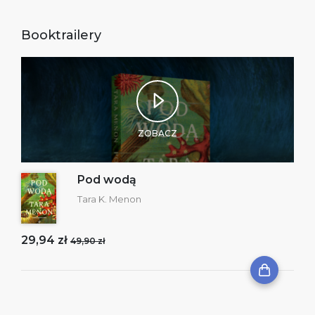
Booktrailery
ZOBACZ
Pod wodą
Tara K. Menon
29,94 zł
49,90 zł