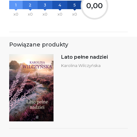
0,00
1
2
3
4
5
x0
x0
x0
x0
x0
Powiązane produkty
Lato pełne nadziei
Karolina Wilczyńska