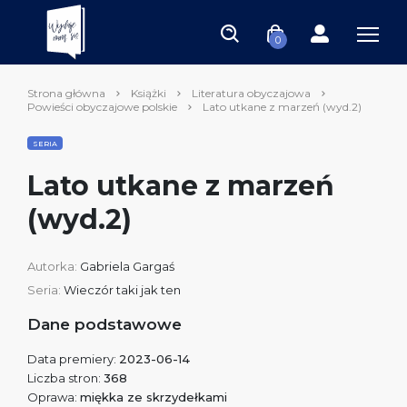
0
Strona główna
Książki
Literatura obyczajowa
Powieści obyczajowe polskie
Lato utkane z marzeń (wyd.2)
SERIA
Lato utkane z marzeń
(wyd.2)
Autorka:
Gabriela Gargaś
Seria:
Wieczór taki jak ten
Dane podstawowe
Data premiery:
2023-06-14
Liczba stron:
368
Oprawa:
miękka ze skrzydełkami