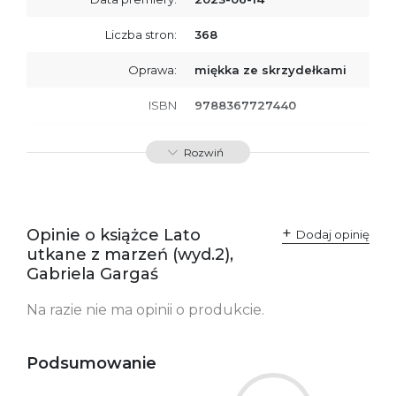
Liczba stron:
368
Oprawa:
miękka ze skrzydełkami
ISBN
9788367727440
SKU:
K800486
Rozwiń
Producent / Osoby
Wydawnictwo Poznańskie
odpowiedzialne za
Sp. z o.o.
zgodność produktu z
ul. Fredry 8
przepisami:
61-701 Poznań
Opinie o książce Lato
Polska
Dodaj opinię
kontakt@wydajenamsie.pl
utkane z marzeń (wyd.2),
+48 61 623 38 38
Gabriela Gargaś
Ostrzeżenia oraz
Załącznik PDF
Na razie nie ma opinii o produkcie.
informacje dotyczące
bezpieczeństwa:
Podsumowanie