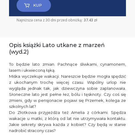
KUP
Najniższa cena z 30 dni przed obniżką:
37.43 zł
Opis książki Lato utkane z marzeń
(wyd.2)
To będzie lato zmian. Pachnące śliwkami, cynamonem,
lasem i ukwieconą łąką.
Miśka wyczekuje wakacji. Nareszcie będzie mogła spędzić
z ukochanym trochę więcej czasu. Wspólny urlop nie
wygląda jednak tak, jak dziewczyna sobie zaplanowała.
Słoneczne lato jest pełne łez, bólu i tęsknoty. Czy coś się
zmieni, gdy w pensjonacie pojawi się Przemek, kolega ze
szkolnych lat?
Do Złotkowa przyjeżdża też Amelia z córkami. Spędza
wakacje u matki, z którą od lat nie utrzymywała kontaktu.
Jakie sekrety skrywa każda z kobiet? Czy będą w stanie
nadrobić stracony czas?