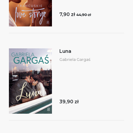
7,90 zł
44,90 zł
Luna
Gabriela Gargaś
39,90 zł