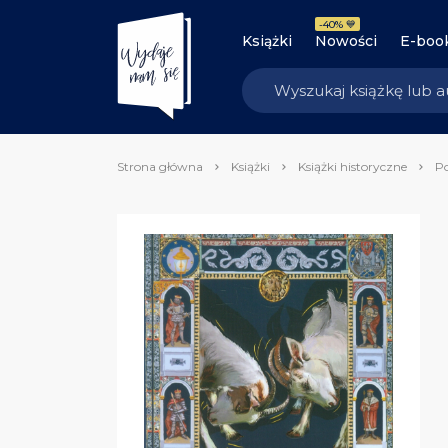
-40% 💙
Książki
Nowości
E-boo
Strona główna
Książki
Książki historyczne
P