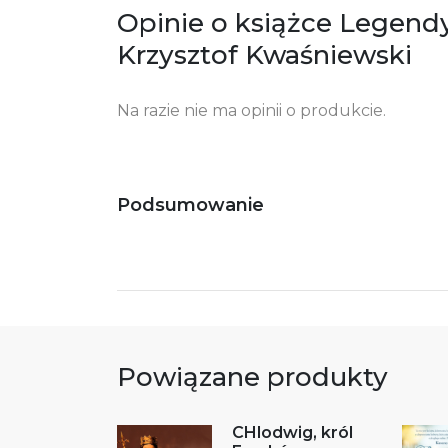
Opinie o książce Legend
ko
+4
Krzysztof Kwaśniewski
Ostrzeżenia oraz informacje dotyczące
Za
bezpieczeństwa:
Na razie nie ma opinii o produkcie.
Podsumowanie
Powiązane produkty
CHlodwig, król