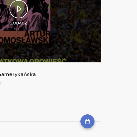
ZOBACZ
noamerykańska
i