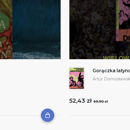
Gorączka laty
Artur Domosławsk
52,43 zł
69,90 zł