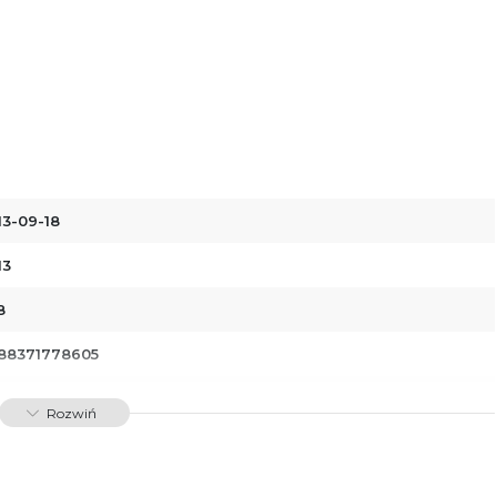
13-09-18
13
8
88371778605
00011
Rozwiń
dawnictwo Poznańskie Sp. z o.o.
 Fredry 8
-701 Poznań
lska