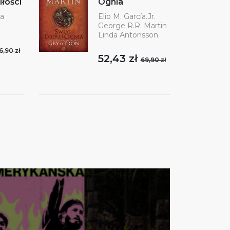
łości
Ognia
ka
Elio M. García.Jr.
George R.R. Martin
Linda Antonsson
6,90 zł
52,43 zł
69,90 zł