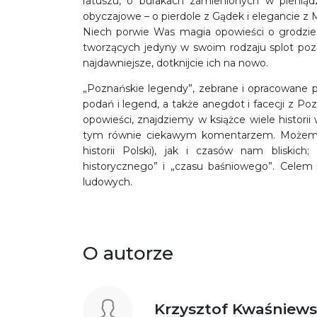
ratuszu, o burakach zamienionych w pieniąd
obyczajowe – o pierdole z Gądek i elegancie z
Niech porwie Was magia opowieści o grodzie
tworzących jedyny w swoim rodzaju splot pozna
najdawniejsze, dotknijcie ich na nowo.
„Poznańskie legendy”, zebrane i opracowane pr
podań i legend, a także anegdot i facecji z 
opowieści, znajdziemy w książce wiele histor
tym równie ciekawym komentarzem. Możemy
historii Polski), jak i czasów nam bliskic
historycznego” i „czasu baśniowego”. Celem t
ludowych.
O autorze
Krzysztof Kwaśniews