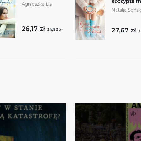
szczypta mi
Agnieszka Lis
Natalia Sońs
26,17 zł
27,67 zł
34,90 zł
3