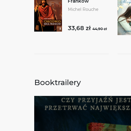
Franków
Michel Rouche
33,68 zł
44,90 zł
Booktrailery