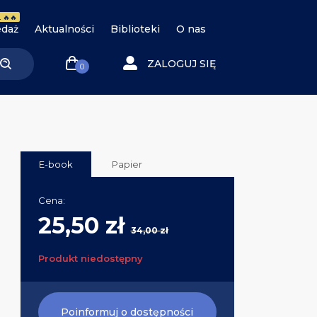
 🔥🔥
daż
Aktualności
Biblioteki
O nas
ZALOGUJ SIĘ
0
E-book
Papier
Cena:
25,50 zł
34,00 zł
Produkt niedostępny
Poinformuj o dostępności