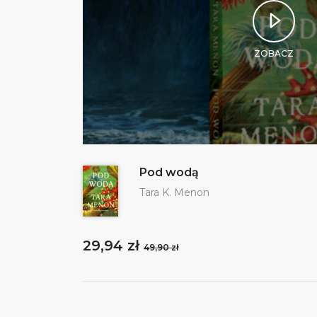
ZOBACZ
Pod wodą
Tara K. Menon
29,94 zł
49,90 zł