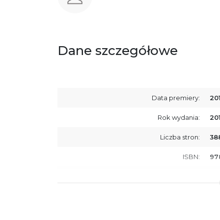
Dane szczegółowe
Data premiery:
20
Rok wydania:
20
Liczba stron:
38
ISBN:
97
SKU:
E2
Producent / Osoby odpowiedzialne za
Wy
zgodność produktu z przepisami:
ul.
61
Po