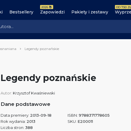
2026 📚
OD 7.50 ZŁ
ki
Bestsellery
Zapowiedzi
Pakiety i zestawy
Wyprze
osnaniana
Legendy poznańskie
Legendy poznańskie
Autor:
Krzysztof Kwaśniewski
Dane podstawowe
Data premiery:
2013-09-18
ISBN:
9788371778605
Rok wydania:
2013
SKU:
E200011
Liczba stron:
388