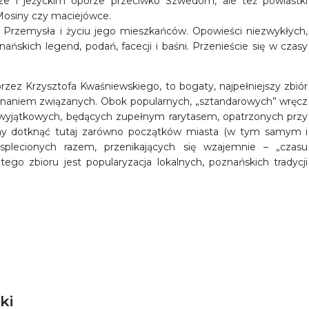
ze i jeżyckim oporze przeciwko Szwedom, ale też powiastki
 Mosiny czy maciejówce.
 Przemysła i życiu jego mieszkańców. Opowieści niezwykłych,
ńskich legend, podań, facecji i baśni. Przenieście się w czasy
zez Krzysztofa Kwaśniewskiego, to bogaty, najpełniejszy zbiór
Poznaniem związanych. Obok popularnych, „sztandarowych” wręcz
ii wyjątkowych, będących zupełnym rarytasem, opatrzonych przy
 dotknąć tutaj zarówno początków miasta (w tym samym i
h; splecionych razem, przenikających się wzajemnie – „czasu
ego zbioru jest popularyzacja lokalnych, poznańskich tradycji
ki