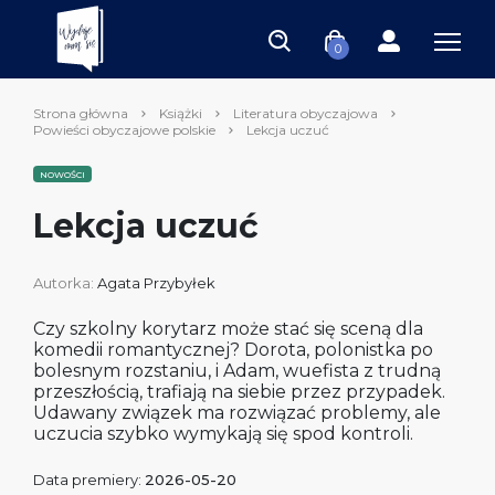
0
Strona główna
Książki
Literatura obyczajowa
Powieści obyczajowe polskie
Lekcja uczuć
NOWOŚCI
Lekcja uczuć
Autorka:
Agata Przybyłek
Czy szkolny korytarz może stać się sceną dla
komedii romantycznej? Dorota, polonistka po
bolesnym rozstaniu, i Adam, wuefista z trudną
przeszłością, trafiają na siebie przez przypadek.
Udawany związek ma rozwiązać problemy, ale
uczucia szybko wymykają się spod kontroli.
Data premiery:
2026-05-20