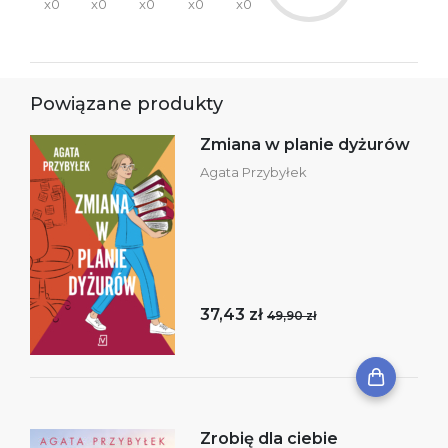
x0
x0
x0
x0
x0
Powiązane produkty
Zmiana w planie dyżurów
Agata Przybyłek
37,43 zł
49,90 zł
Zrobię dla ciebie