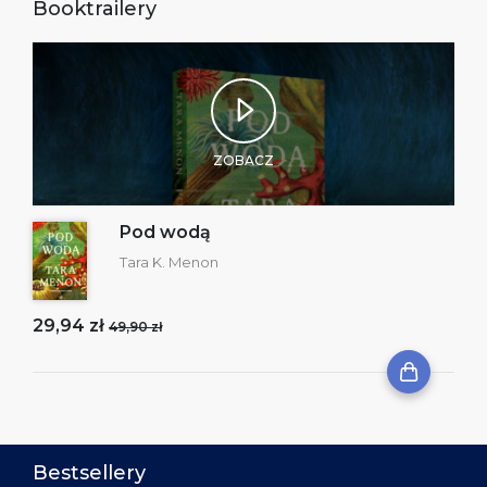
Booktrailery
ZOBACZ
Pod wodą
Tara K. Menon
29,94 zł
49,90 zł
Bestsellery