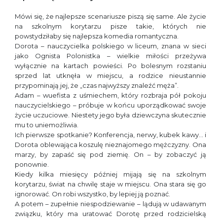
Mówi się, że najlepsze scenariusze piszą się same. Ale życie
na szkolnym korytarzu pisze takie, których nie
powstydziłaby się najlepsza komedia romantyczna.
Dorota – nauczycielka polskiego w liceum, znana w sieci
jako Ognista Polonistka – wielkie miłości przeżywa
wyłącznie na kartach powieści. Po bolesnym rozstaniu
sprzed lat utknęła w miejscu, a rodzice nieustannie
przypominają jej, że „czas najwyższy znaleźć męża”.
Adam – wuefista z uśmiechem, który rozbraja pół pokoju
nauczycielskiego – próbuje w końcu uporządkować swoje
życie uczuciowe. Niestety jego była dziewczyna skutecznie
mu to uniemożliwia.
Ich pierwsze spotkanie? Konferencja, nerwy, kubek kawy… i
Dorota oblewająca koszulę nieznajomego mężczyzny. Ona
marzy, by zapaść się pod ziemię. On – by zobaczyć ją
ponownie.
Kiedy kilka miesięcy później mijają się na szkolnym
korytarzu, świat na chwilę staje w miejscu. Ona stara się go
ignorować. On robi wszystko, by lepiej ją poznać.
A potem – zupełnie niespodziewanie – lądują w udawanym
związku, który ma uratować Dorotę przed rodzicielską