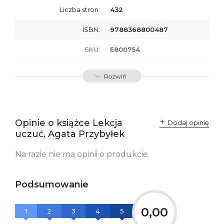
Liczba stron:
432
ISBN:
9788368800487
SKU:
E800754
Producent / Osoby
Wydawnictwo Poznańskie
Rozwiń
odpowiedzialne za
Sp. z o.o.
zgodność produktu z
ul. Fredry 8
przepisami:
61-701 Poznań
Polska
kontakt@wydajenamsie.pl
+48 61 623 38 38
Opinie o książce Lekcja
Dodaj opinię
uczuć, Agata Przybyłek
Ostrzeżenia oraz
Załącznik PDF
informacje dotyczące
Na razie nie ma opinii o produkcie.
bezpieczeństwa:
Podsumowanie
0,00
1
2
3
4
5