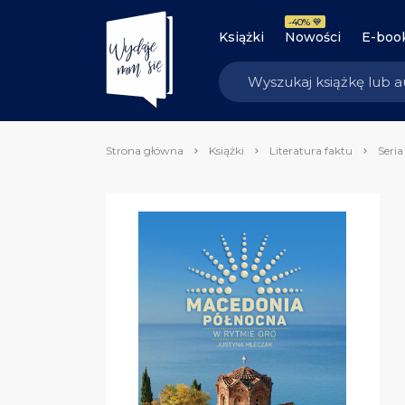
-40% 💙
Książki
Nowości
E-boo
Strona główna
Książki
Literatura faktu
Seria