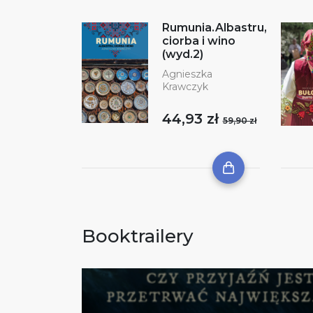
Rumunia.Albastru,
ciorba i wino
(wyd.2)
Agnieszka
Krawczyk
44,93 zł
59,90 zł
Booktrailery