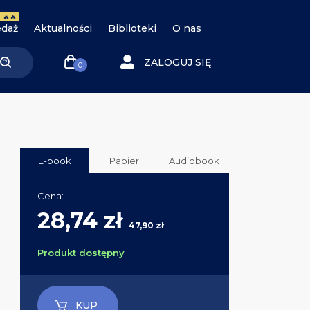
 🔥🔥
daż
Aktualności
Biblioteki
O nas
ZALOGUJ SIĘ
0
E-book
Papier
Audiobook
Cena:
28,74 zł
47,90 zł
Produkt dostępny
KUP