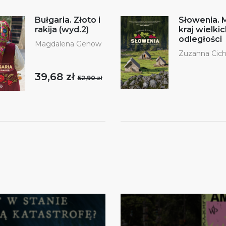
Bułgaria. Złoto i
Słowenia. 
rakija (wyd.2)
kraj wielkic
odległości
Magdalena Genow
Zuzanna Cic
39,68 zł
52,90 zł