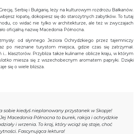
recję, Serbię i Bułgarię, leży na kulturowym rozdrożu Bałkanów.
bijesz łopatę, dokopiesz się do starożytnych zabytków. To tutaj
odu, co widać nie tylko w architekturze, ale też w zwyczajach
kało oficjalną nazwę Macedonia Północna.
zmysły: od słynnego Jeziora Ochrydzkiego przez tajemniczy
 aż po nieznane turystom miejsca, gdzie czas się zatrzymał.
 i… klasztorów. Przybliża także kulinarne oblicze kraju, w którym
slatko
miesza się z wszechobecnym aromatem papryki. Dzięki
e się o wiele bliższa.
ła sobie kiedyś nieplanowany przystanek w Skopje!
 Jej Macedonia Północna to burek, rakija i ochrydzkie
ziały i wrzenia. To kraj, który wciąż się staje, choć
ytności. Fascynująca lektura!