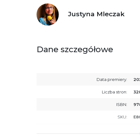
Justyna Mleczak
Dane szczegółowe
Data premiery:
20
Liczba stron:
32
ISBN:
97
SKU:
E8
Producent / Osoby odpowiedzialne za
Wy
zgodność produktu z przepisami:
ul.
61