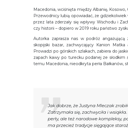
Macedonia, wciśnięta między Albanię, Kosowo, G
Przewodnicy lubią opowiadać, że gdziekolwiek w
przez lata zderzały się wpływy Wschodu i Zach
czy historii – dopiero w 2019 roku państwo zys
Autorka zaprasza nas w podróż angażującą 
skopijski bazar, zachwycający Kanion Matka
Prowadzi po górskich szlakach, zabiera do jaskiń
zapach kawy po turecku podanej ze słodkim
temu Macedonia, nieodkryta perła Bałkanów, staj
Jak dobrze, że Justyna Mleczak zrobi
Zatrzymała się, zachwyciła i wsiąkła.
perły, ale też narodowe kompleksy, pod
ma przecież tradycje sięgające staroż