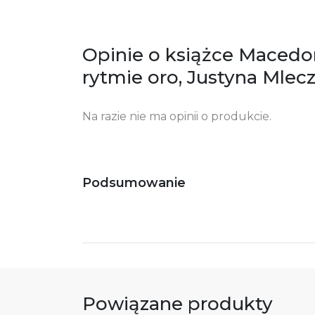
Po
ko
+4
Opinie o książce Macedo
Ostrzeżenia oraz informacje dotyczące
Za
rytmie oro, Justyna Mlec
bezpieczeństwa:
Na razie nie ma opinii o produkcie.
Podsumowanie
Powiązane produkty