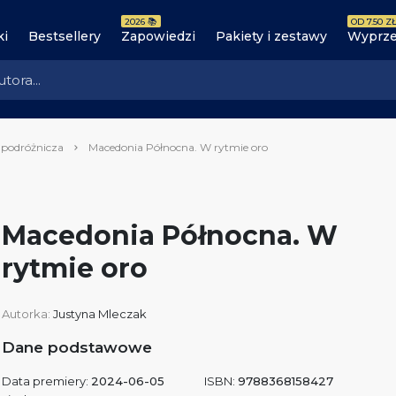
2026 📚
OD 7.50 ZŁ
ki
Bestsellery
Zapowiedzi
Pakiety i zestawy
Wyprze
 podróżnicza
Macedonia Północna. W rytmie oro
Macedonia Północna. W
rytmie oro
Autorka:
Justyna Mleczak
Dane podstawowe
Data premiery:
2024-06-05
ISBN:
9788368158427