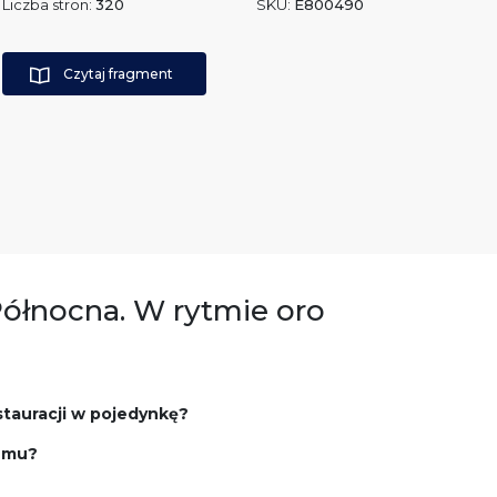
Liczba stron:
320
SKU:
E800490
Czytaj fragment
Północna. W rytmie oro
stauracji w pojedynkę?
izmu?