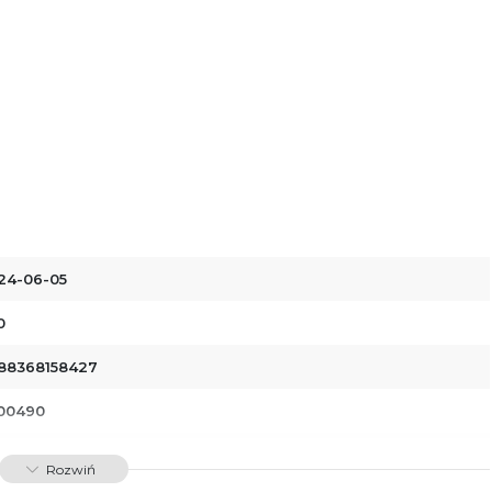
24-06-05
0
88368158427
00490
dawnictwo Poznańskie Sp. z o.o.
Rozwiń
 Fredry 8
-701 Poznań