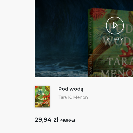
ZOBACZ
Pod wodą
Tara K. Menon
29,94 zł
49,90 zł