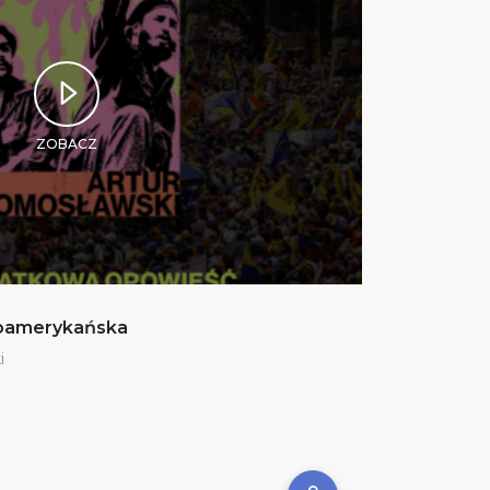
ZOBACZ
noamerykańska
i