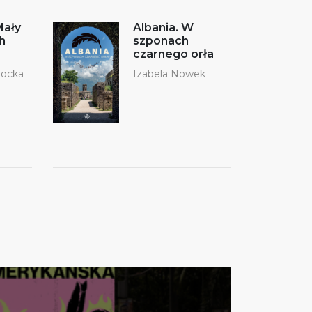
Mały
Albania. W
h
szponach
czarnego orła
hocka
Izabela Nowek