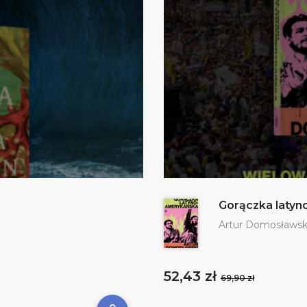
Gorączka laty
Artur Domosławsk
52,43 zł
69,90 zł