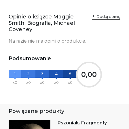
odpowiedzialne za
Sp. z o.o.
zgodność produktu z
ul. Fredry 8
przepisami:
61-701 Poznań
Opinie o książce Maggie
Polska
Dodaj opinię
kontakt@wydajenamsie.pl
Smith. Biografia, Michael
+48 61 623 38 38
Coveney
Ostrzeżenia oraz
Załącznik PDF
Na razie nie ma opinii o produkcie.
informacje dotyczące
bezpieczeństwa:
Podsumowanie
0,00
1
2
3
4
5
x0
x0
x0
x0
x0
Powiązane produkty
Pszoniak. Fragmenty