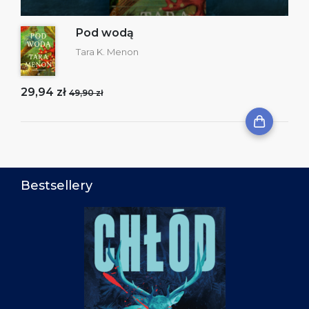
Pod wodą
Tara K. Menon
29,94 zł
49,90 zł
Bestsellery