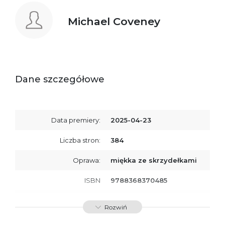
Michael Coveney
Dane szczegółowe
Data premiery:
2025-04-23
Liczba stron:
384
Oprawa:
miękka ze skrzydełkami
ISBN
9788368370485
SKU:
K800925
Rozwiń
Producent / Osoby
Wydawnictwo Poznańskie