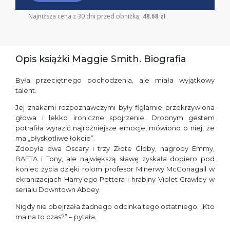
Najniższa cena z 30 dni przed obniżką:
48.68 zł
Opis książki Maggie Smith. Biografia
Była przeciętnego pochodzenia, ale miała wyjątkowy
talent.
Jej znakami rozpoznawczymi były figlarnie przekrzywiona
głowa i lekko ironiczne spojrzenie. Drobnym gestem
potrafiła wyrazić najróżniejsze emocje, mówiono o niej, że
ma „błyskotliwe łokcie”.
Zdobyła dwa Oscary i trzy Złote Globy, nagrody Emmy,
BAFTA i Tony, ale największą sławę zyskała dopiero pod
koniec życia dzięki rolom profesor Minerwy McGonagall w
ekranizacjach Harry’ego Pottera i hrabiny Violet Crawley w
serialu Downtown Abbey.
Nigdy nie obejrzała żadnego odcinka tego ostatniego. „Kto
ma na to czas?” – pytała.