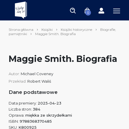
0
Strona główna
Książki
Książki historyczne
Biografie,
pamiętniki
Maggie Smith. Biografia
Maggie Smith. Biografia
Autor:
Michael Coveney
Przekład:
Robert Waliś
Dane podstawowe
Data premiery:
2025-04-23
Liczba stron:
384
Oprawa:
miękka ze skrzydełkami
ISBN:
9788368370485
SKU:
K800925