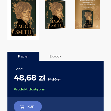
Papier
E-book
Cena:
48,68 zł
64,90 zł
Produkt dostępny
KUP