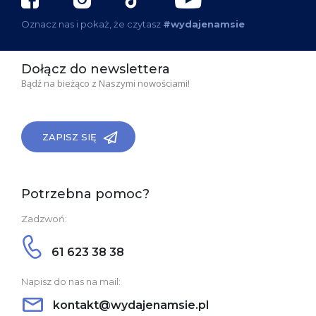
Oznacz nas i pokaż, że czytasz
#wydajenamsie
Dołącz do newslettera
Bądź na bieżąco z Naszymi nowościami!
ZAPISZ SIĘ
Potrzebna pomoc?
Zadzwoń:
61 623 38 38
Napisz do nas na mail:
kontakt@wydajenamsie.pl