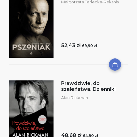
Małgorzata Terlecka-Reksnis
52,43 zł
69,90 zł
Prawdziwie, do
szaleństwa. Dzienniki
Alan Rickman
48,68 zł
64,90 zł