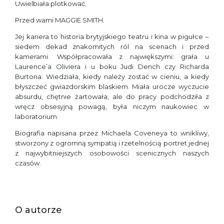
Uwielbiała plotkować.
Przed wami MAGGIE SMITH.
Jej kariera to historia brytyjskiego teatru i kina w pigułce –
siedem dekad znakomitych ról na scenach i przed
kamerami. Współpracowała z największymi: grała u
Laurence’a Oliviera i u boku Judi Dench czy Richarda
Burtona. Wiedziała, kiedy należy zostać w cieniu, a kiedy
błyszczeć gwiazdorskim blaskiem. Miała urocze wyczucie
absurdu, chętnie żartowała, ale do pracy podchodziła z
wręcz obsesyjną powagą, była niczym naukowiec w
laboratorium.
Biografia napisana przez Michaela Coveneya to wnikliwy,
stworzony z ogromną sympatią i rzetelnością portret jednej
z najwybitniejszych osobowości scenicznych naszych
czasów.
O autorze