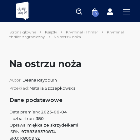
0
Strona główna
Książki
Kryminał i Thriller
Kryminał i
thriller zagraniczny
Na ostrzu noża
Na ostrzu noża
Autor:
Deana Raybourn
Przekład:
Natalia Szczepkowska
Dane podstawowe
Data premiery:
2025-06-04
Liczba stron:
380
Oprawa:
miękka ze skrzydełkami
ISBN:
9788368370874
SKU:
K800942