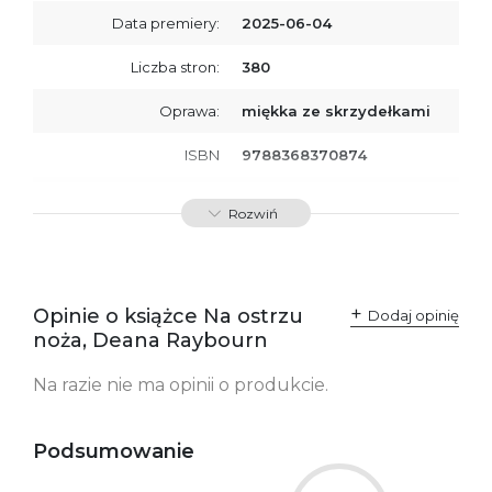
Data premiery:
2025-06-04
Liczba stron:
380
Oprawa:
miękka ze skrzydełkami
ISBN
9788368370874
SKU:
K800942
Rozwiń
Producent / Osoby
Wydawnictwo Poznańskie
odpowiedzialne za
Sp. z o.o.
zgodność produktu z
ul. Fredry 8
przepisami:
61-701 Poznań
Opinie o książce Na ostrzu
Polska
Dodaj opinię
kontakt@wydajenamsie.pl
noża, Deana Raybourn
+48 61 623 38 38
Na razie nie ma opinii o produkcie.
Ostrzeżenia oraz
Załącznik PDF
informacje dotyczące
bezpieczeństwa:
Podsumowanie