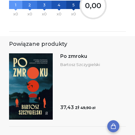
0,00
1
2
3
4
5
x0
x0
x0
x0
x0
Powiązane produkty
Po zmroku
Bartosz Szczygielski
37,43 zł
49,90 zł