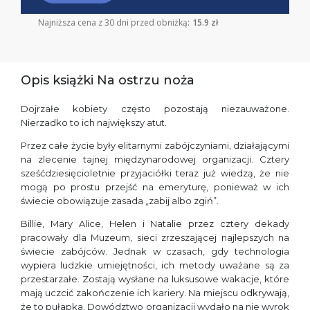
Najniższa cena z 30 dni przed obniżką:
15.9 zł
Opis książki Na ostrzu noża
Dojrzałe kobiety często pozostają niezauważone.
Nierzadko to ich największy atut.
Przez całe życie były elitarnymi zabójczyniami, działającymi
na zlecenie tajnej międzynarodowej organizacji. Cztery
sześćdziesięcioletnie przyjaciółki teraz już wiedzą, że nie
mogą po prostu przejść na emeryturę, ponieważ w ich
świecie obowiązuje zasada „zabij albo zgiń”.
Billie, Mary Alice, Helen i Natalie przez cztery dekady
pracowały dla Muzeum, sieci zrzeszającej najlepszych na
świecie zabójców. Jednak w czasach, gdy technologia
wypiera ludzkie umiejętności, ich metody uważane są za
przestarzałe. Zostają wysłane na luksusowe wakacje, które
mają uczcić zakończenie ich kariery. Na miejscu odkrywają,
że to pułapka. Dowództwo organizacji wydało na nie wyrok