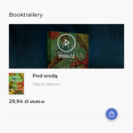
Booktrailery
ZOBACZ
Pod wodą
Tara K. Menon
29,94 zł
49,90 zł