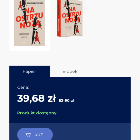
Papier
E-book
Cena:
39,68 zł
52,90 zł
Produkt dostępny
KUP