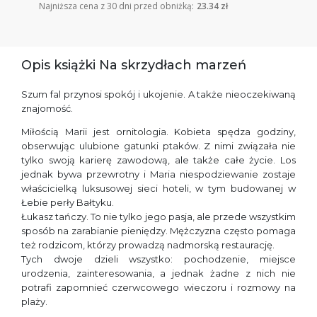
Najniższa cena z 30 dni przed obniżką:
23.34 zł
Opis książki Na skrzydłach marzeń
Szum fal przynosi spokój i ukojenie. A także nieoczekiwaną
znajomość.
Miłością Marii jest ornitologia. Kobieta spędza godziny,
obserwując ulubione gatunki ptaków. Z nimi związała nie
tylko swoją karierę zawodową, ale także całe życie. Los
jednak bywa przewrotny i Maria niespodziewanie zostaje
właścicielką luksusowej sieci hoteli, w tym budowanej w
Łebie perły Bałtyku.
Łukasz tańczy. To nie tylko jego pasja, ale przede wszystkim
sposób na zarabianie pieniędzy. Mężczyzna często pomaga
też rodzicom, którzy prowadzą nadmorską restaurację.
Tych dwoje dzieli wszystko: pochodzenie, miejsce
urodzenia, zainteresowania, a jednak żadne z nich nie
potrafi zapomnieć czerwcowego wieczoru i rozmowy na
plaży.