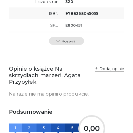
Liczba stron:
320
ISBN:
9788368045055
SKU:
E800451
Producent / Osoby
Wydawnictwo Poznańskie
Rozwiń
odpowiedzialne za
Sp. z o.o.
zgodność produktu z
ul. Fredry 8
przepisami:
61-701 Poznań
Polska
kontakt@wydajenamsie.pl
+48 61 623 38 38
Opinie o książce Na
Dodaj opinię
skrzydłach marzeń, Agata
Ostrzeżenia oraz
Załącznik PDF
Przybyłek
informacje dotyczące
bezpieczeństwa:
Na razie nie ma opinii o produkcie.
Podsumowanie
0,00
1
2
3
4
5