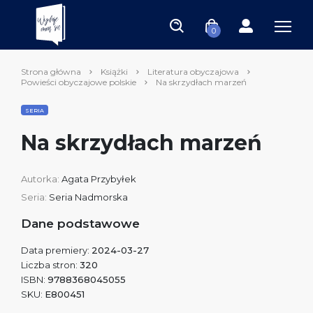
0
Strona główna
Książki
Literatura obyczajowa
Powieści obyczajowe polskie
Na skrzydłach marzeń
SERIA
Na skrzydłach marzeń
Autorka:
Agata Przybyłek
Seria:
Seria Nadmorska
Dane podstawowe
Data premiery:
2024-03-27
Liczba stron:
320
ISBN:
9788368045055
SKU:
E800451