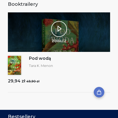
Booktrailery
ZOBACZ
Pod wodą
Tara K. Menon
29,94 zł
49,90 zł
Bestsellery