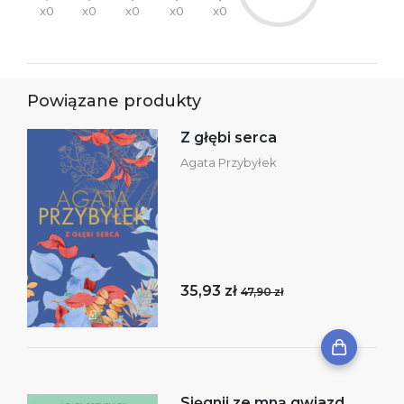
x0
x0
x0
x0
x0
Powiązane produkty
Z głębi serca
Agata Przybyłek
35,93 zł
47,90 zł
Sięgnij ze mną gwiazd