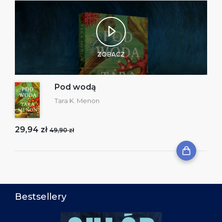
ZOBACZ
Pod wodą
Tara K. Menon
29,94 zł
49,90 zł
Bestsellery