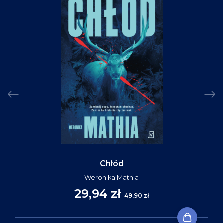
Chłód
Weronika Mathia
29,94 zł
49,90 zł