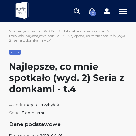
0
Strona główna
Książki
Literatura obyczajowa
Powieści obyczajowe polskie
Najlepsze, co mnie spotkało (wyd.
2) Seria z domkami – t.4
SERIA
Najlepsze, co mnie
spotkało (wyd. 2) Seria z
domkami - t.4
Autorka:
Agata Przybyłek
Seria:
Z domkami
Dane podstawowe
Data premiery:
2019-04-01