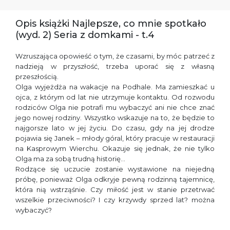
Opis książki Najlepsze, co mnie spotkało
(wyd. 2) Seria z domkami - t.4
Wzruszająca opowieść o tym, że czasami, by móc patrzeć z
nadzieją w przyszłość, trzeba uporać się z własną
przeszłością.
Olga wyjeżdża na wakacje na Podhale. Ma zamieszkać u
ojca, z którym od lat nie utrzymuje kontaktu. Od rozwodu
rodziców Olga nie potrafi mu wybaczyć ani nie chce znać
jego nowej rodziny. Wszystko wskazuje na to, że będzie to
najgorsze lato w jej życiu. Do czasu, gdy na jej drodze
pojawia się Janek – młody góral, który pracuje w restauracji
na Kasprowym Wierchu. Okazuje się jednak, że nie tylko
Olga ma za sobą trudną historię…
Rodzące się uczucie zostanie wystawione na niejedną
próbę, ponieważ Olga odkryje pewną rodzinną tajemnicę,
która nią wstrząśnie. Czy miłość jest w stanie przetrwać
wszelkie przeciwności? I czy krzywdy sprzed lat? można
wybaczyć?