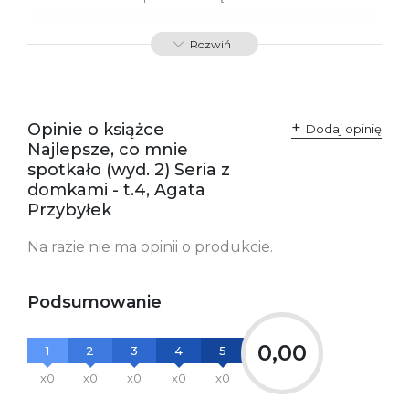
ISBN
9788368576306
Rozwiń
SKU:
K800973
Producent / Osoby
Wydawnictwo Poznańskie
odpowiedzialne za
Sp. z o.o.
Opinie o książce
Dodaj opinię
zgodność produktu z
ul. Fredry 8
Najlepsze, co mnie
przepisami:
61-701 Poznań
Polska
spotkało (wyd. 2) Seria z
kontakt@wydajenamsie.pl
domkami - t.4, Agata
+48 61 623 38 38
Przybyłek
Ostrzeżenia oraz
Załącznik PDF
informacje dotyczące
Na razie nie ma opinii o produkcie.
bezpieczeństwa:
Podsumowanie
0,00
1
2
3
4
5
x0
x0
x0
x0
x0